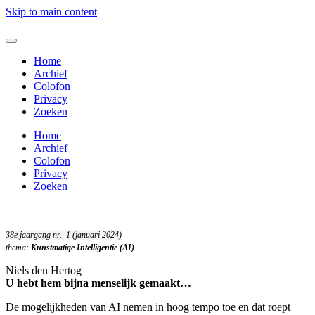
Skip to main content
Home
Archief
Colofon
Privacy
Zoeken
Home
Archief
Colofon
Privacy
Zoeken
38e jaargang nr. 1 (januari 2024)
thema:
Kunstmatige Intelligentie (AI)
Niels den Hertog
U hebt hem bijna menselijk gemaakt…
De mogelijkheden van AI nemen in hoog tempo toe en dat roept