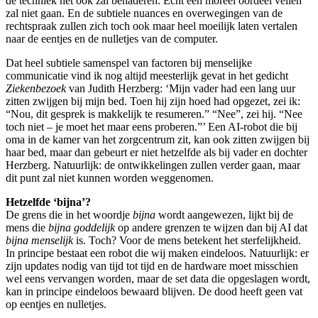
de techniek het ook zal benaderen. Echt een moreel oordeel vellen
zal niet gaan. En de subtiele nuances en overwegingen van de
rechtspraak zullen zich toch ook maar heel moeilijk laten vertalen
naar de eentjes en de nulletjes van de computer.
Dat heel subtiele samenspel van factoren bij menselijke
communicatie vind ik nog altijd meesterlijk gevat in het gedicht
Ziekenbezoek
van Judith Herzberg: ‘Mijn vader had een lang uur
zitten zwijgen bij mijn bed. Toen hij zijn hoed had opgezet, zei ik:
“Nou, dit gesprek is makkelijk te resumeren.” “Nee”, zei hij. “Nee
toch niet – je moet het maar eens proberen.”’ Een AI-robot die bij
oma in de kamer van het zorgcentrum zit, kan ook zitten zwijgen bij
haar bed, maar dan gebeurt er niet hetzelfde als bij vader en dochter
Herzberg. Natuurlijk: de ontwikkelingen zullen verder gaan, maar
dit punt zal niet kunnen worden weggenomen.
Hetzelfde ‘bijna’?
De grens die in het woordje
bijna
wordt aangewezen, lijkt bij de
mens die
bijna goddelijk
op andere grenzen te wijzen dan bij AI dat
bijna menselijk
is. Toch? Voor de mens betekent het sterfelijkheid.
In principe bestaat een robot die wij maken eindeloos. Natuurlijk: er
zijn updates nodig van tijd tot tijd en de hardware moet misschien
wel eens vervangen worden, maar de set data die opgeslagen wordt,
kan in principe eindeloos bewaard blijven. De dood heeft geen vat
op eentjes en nulletjes.