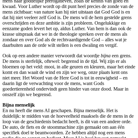
mens naar goddelijke prerogatieven, zoals de kennis van goed en
kwaad. Voor Luther wordt op dit punt heel precies de zonde van de
mens zichtbaar: van nature kan hij niet uitstaan dat God God is en
dat hij niet veeleer zelf God is. De mens wil de hem gestelde grens
overschrijden en deze ambitie is zijn probleem. Ongelukkige en
eenzame goden levert het op, aldus Luther. Van hem is dan ook de
krasse uitspraak dat we in de theologie spreken over de mens als
zondaar en over God als de rechtvaardigende God – alles wat je
daarbuiten aan de orde wilt stellen is een dwaling en vergif.
Ook op een andere manier verwoordt dat woordje
bijna
een grens.
De mens is sterfelijk, oftewel: begrensd in de tijd. Wij zijn er als
bloemen op het veld: mooi, in alle geuren en kleuren, maar het einde
komt en dan waait de wind en zijn we weg, onze plaats kent ons
niet meer. Het Woord van de Here God is tot in eeuwigheid – en
daarin ligt de verwachting voor de mens, want Gods
goedertierenheid ondervindt geen hinder van onze dood. Maar in
onszelf zijn we begrensd.
Bijna menselijk
En nu heeft die mens AI geschapen. Bijna menselijk. Het is
duidelijk: te midden van de hoeveelheid maaksels die de mens in de
loop van de geschiedenis bedacht heeft, is dit van een andere orde.
De auto, de fiets en de stoommachine zijn gemaakt om aan één
specifiek doel te beantwoorden. Ze hebben altijd nog een mens