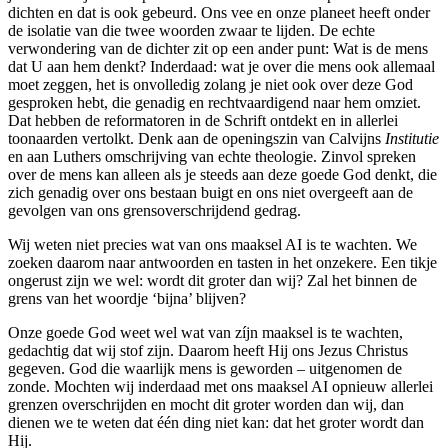
dichten en dat is ook gebeurd. Ons vee en onze planeet heeft onder
de isolatie van die twee woorden zwaar te lijden. De echte
verwondering van de dichter zit op een ander punt: Wat is de mens
dat U aan hem denkt? Inderdaad: wat je over die mens ook allemaal
moet zeggen, het is onvolledig zolang je niet ook over deze God
gesproken hebt, die genadig en rechtvaardigend naar hem omziet.
Dat hebben de reformatoren in de Schrift ontdekt en in allerlei
toonaarden vertolkt. Denk aan de openingszin van Calvijns
Institutie
en aan Luthers omschrijving van echte theologie. Zinvol spreken
over de mens kan alleen als je steeds aan deze goede God denkt, die
zich genadig over ons bestaan buigt en ons niet overgeeft aan de
gevolgen van ons grensoverschrijdend gedrag.
Wij weten niet precies wat van ons maaksel AI is te wachten. We
zoeken daarom naar antwoorden en tasten in het onzekere. Een tikje
ongerust zijn we wel: wordt dit groter dan wij? Zal het binnen de
grens van het woordje ‘bijna’ blijven?
Onze goede God weet wel wat van zíjn maaksel is te wachten,
gedachtig dat wij stof zijn. Daarom heeft Hij ons Jezus Christus
gegeven. God die waarlijk mens is geworden – uitgenomen de
zonde. Mochten wij inderdaad met ons maaksel AI opnieuw allerlei
grenzen overschrijden en mocht dit groter worden dan wij, dan
dienen we te weten dat één ding niet kan: dat het groter wordt dan
Hij.