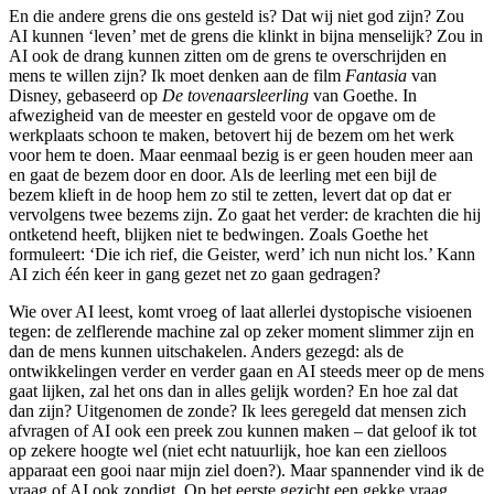
En die andere grens die ons gesteld is? Dat wij niet god zijn? Zou
AI kunnen ‘leven’ met de grens die klinkt in bijna menselijk? Zou in
AI ook de drang kunnen zitten om de grens te overschrijden en
mens te willen zijn? Ik moet denken aan de film
Fantasia
van
Disney, gebaseerd op
De tovenaarsleerling
van Goethe. In
afwezigheid van de meester en gesteld voor de opgave om de
werkplaats schoon te maken, betovert hij de bezem om het werk
voor hem te doen. Maar eenmaal bezig is er geen houden meer aan
en gaat de bezem door en door. Als de leerling met een bijl de
bezem klieft in de hoop hem zo stil te zetten, levert dat op dat er
vervolgens twee bezems zijn. Zo gaat het verder: de krachten die hij
ontketend heeft, blijken niet te bedwingen. Zoals Goethe het
formuleert: ‘Die ich rief, die Geister, werd’ ich nun nicht los.’ Kann
AI zich één keer in gang gezet net zo gaan gedragen?
Wie over AI leest, komt vroeg of laat allerlei dystopische visioenen
tegen: de zelflerende machine zal op zeker moment slimmer zijn en
dan de mens kunnen uitschakelen. Anders gezegd: als de
ontwikkelingen verder en verder gaan en AI steeds meer op de mens
gaat lijken, zal het ons dan in alles gelijk worden? En hoe zal dat
dan zijn? Uitgenomen de zonde? Ik lees geregeld dat mensen zich
afvragen of AI ook een preek zou kunnen maken – dat geloof ik tot
op zekere hoogte wel (niet echt natuurlijk, hoe kan een zielloos
apparaat een gooi naar mijn ziel doen?). Maar spannender vind ik de
vraag of AI ook zondigt. Op het eerste gezicht een gekke vraag,