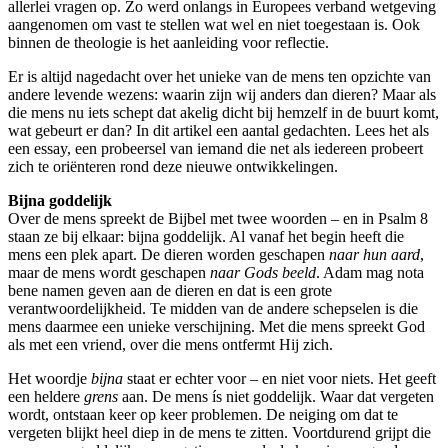
allerlei vragen op. Zo werd onlangs in Europees verband wetgeving
aangenomen om vast te stellen wat wel en niet toegestaan is. Ook
binnen de theologie is het aanleiding voor reflectie.
Er is altijd nagedacht over het unieke van de mens ten opzichte van
andere levende wezens: waarin zijn wij anders dan dieren? Maar als
die mens nu iets schept dat akelig dicht bij hemzelf in de buurt komt,
wat gebeurt er dan? In dit artikel een aantal gedachten. Lees het als
een essay, een probeersel van iemand die net als iedereen probeert
zich te oriënteren rond deze nieuwe ontwikkelingen.
Bijna goddelijk
Over de mens spreekt de Bijbel met twee woorden – en in Psalm 8
staan ze bij elkaar: bijna goddelijk. Al vanaf het begin heeft die
mens een plek apart. De dieren worden geschapen
naar hun aard
,
maar de mens wordt geschapen
naar Gods beeld
. Adam mag nota
bene namen geven aan de dieren en dat is een grote
verantwoordelijkheid. Te midden van de andere schepselen is die
mens daarmee een unieke verschijning. Met die mens spreekt God
als met een vriend, over die mens ontfermt Hij zich.
Het woordje
bijna
staat er echter voor – en niet voor niets. Het geeft
een heldere
grens
aan. De mens ís niet goddelijk. Waar dat vergeten
wordt, ontstaan keer op keer problemen. De neiging om dat te
vergeten blijkt heel diep in de mens te zitten. Voortdurend grijpt die