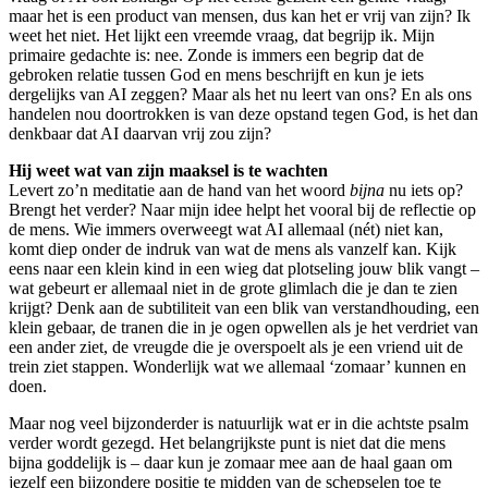
maar het is een product van mensen, dus kan het er vrij van zijn? Ik
weet het niet. Het lijkt een vreemde vraag, dat begrijp ik. Mijn
primaire gedachte is: nee. Zonde is immers een begrip dat de
gebroken relatie tussen God en mens beschrijft en kun je iets
dergelijks van AI zeggen? Maar als het nu leert van ons? En als ons
handelen nou doortrokken is van deze opstand tegen God, is het dan
denkbaar dat AI daarvan vrij zou zijn?
Hij weet wat van zijn maaksel is te wachten
Levert zo’n meditatie aan de hand van het woord
bijna
nu iets op?
Brengt het verder? Naar mijn idee helpt het vooral bij de reflectie op
de mens. Wie immers overweegt wat AI allemaal (nét) niet kan,
komt diep onder de indruk van wat de mens als vanzelf kan. Kijk
eens naar een klein kind in een wieg dat plotseling jouw blik vangt –
wat gebeurt er allemaal niet in de grote glimlach die je dan te zien
krijgt? Denk aan de subtiliteit van een blik van verstandhouding, een
klein gebaar, de tranen die in je ogen opwellen als je het verdriet van
een ander ziet, de vreugde die je overspoelt als je een vriend uit de
trein ziet stappen. Wonderlijk wat we allemaal ‘zomaar’ kunnen en
doen.
Maar nog veel bijzonderder is natuurlijk wat er in die achtste psalm
verder wordt gezegd. Het belangrijkste punt is niet dat die mens
bijna goddelijk is – daar kun je zomaar mee aan de haal gaan om
jezelf een bijzondere positie te midden van de schepselen toe te