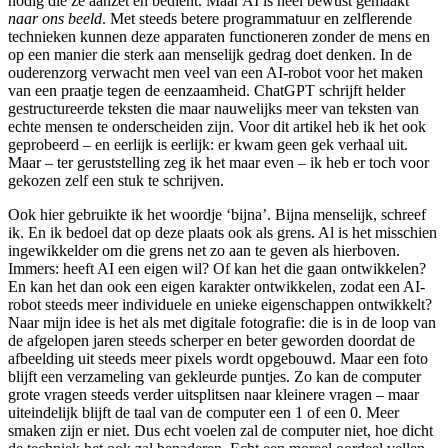
nodig die ze aanzet en bedient. Maar AI is heel bewust gemaakt
naar ons beeld
. Met steeds betere programmatuur en zelflerende
technieken kunnen deze apparaten functioneren zonder de mens en
op een manier die sterk aan menselijk gedrag doet denken. In de
ouderenzorg verwacht men veel van een AI-robot voor het maken
van een praatje tegen de eenzaamheid. ChatGPT schrijft helder
gestructureerde teksten die maar nauwelijks meer van teksten van
echte mensen te onderscheiden zijn. Voor dit artikel heb ik het ook
geprobeerd – en eerlijk is eerlijk: er kwam geen gek verhaal uit.
Maar – ter geruststelling zeg ik het maar even – ik heb er toch voor
gekozen zelf een stuk te schrijven.
Ook hier gebruikte ik het woordje ‘bijna’. Bijna menselijk, schreef
ik. En ik bedoel dat op deze plaats ook als grens. Al is het misschien
ingewikkelder om die grens net zo aan te geven als hierboven.
Immers: heeft AI een eigen wil? Of kan het die gaan ontwikkelen?
En kan het dan ook een eigen karakter ontwikkelen, zodat een AI-
robot steeds meer individuele en unieke eigenschappen ontwikkelt?
Naar mijn idee is het als met digitale fotografie: die is in de loop van
de afgelopen jaren steeds scherper en beter geworden doordat de
afbeelding uit steeds meer pixels wordt opgebouwd. Maar een foto
blijft een verzameling van gekleurde puntjes. Zo kan de computer
grote vragen steeds verder uitsplitsen naar kleinere vragen – maar
uiteindelijk blijft de taal van de computer een 1 of een 0. Meer
smaken zijn er niet. Dus echt voelen zal de computer niet, hoe dicht