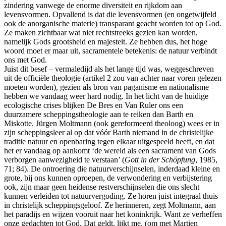
zindering vanwege de enorme diversiteit en rijkdom aan
levensvormen. Opvallend is dat die levensvormen (en ongetwijfeld
ook de anorganische materie) transparant geacht worden tot op God.
Ze maken zichtbaar wat niet rechtstreeks gezien kan worden,
namelijk Gods grootsheid en majesteit. Ze hebben dus, het hoge
woord moet er maar uit, sacramentele
betekenis: de natuur verbindt
ons met God.
Juist dit besef – vermaledijd als het lange tijd was, weggeschreven
uit de officiële theologie (artikel 2 zou van achter naar voren gelezen
moeten worden), gezien als bron van paganisme en nationalisme –
hebben we vandaag weer hard nodig. In het licht van de huidige
ecologische crises blijken De Bres en Van Ruler ons een
duurzamere scheppingstheologie aan te reiken dan Barth en
Miskotte. Jürgen Moltmann (ook gereformeerd theoloog) wees er in
zijn scheppingsleer al op dat vóór Barth niemand in de christelijke
traditie natuur en openbaring tegen elkaar uitgespeeld heeft, en dat
het er vandaag op aankomt ‘de wereld als een sacrament van Gods
verborgen aanwezigheid te verstaan’ (
Gott in der Schöpfung
, 1985,
71; 84). De ontroering die natuurverschijnselen, inderdaad kleine en
grote, bij ons kunnen oproepen, de verwondering en verbijstering
ook, zijn maar geen heidense restverschijnselen die ons slecht
kunnen verleiden tot natuurvergoding. Ze horen juist integraal thuis
in christelijk scheppingsgeloof. Ze herinneren, zegt Moltmann, aan
het paradijs en wijzen vooruit naar het koninkrijk. Want ze verheffen
onze gedachten tot God. Dat geldt, lijkt me, (om met Martien