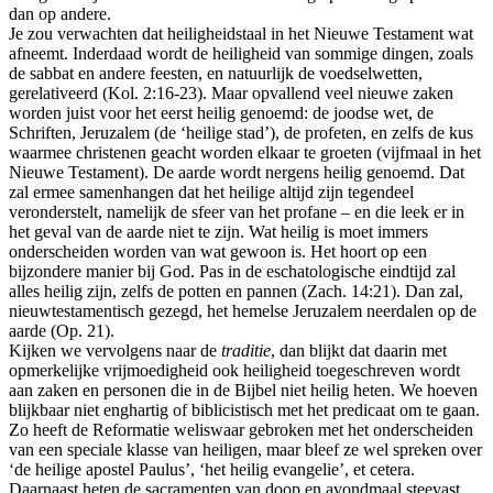
dan op andere.
Je zou verwachten dat heiligheidstaal in het Nieuwe Testament wat
afneemt. Inderdaad wordt de heiligheid van sommige dingen, zoals
de sabbat en andere feesten, en natuurlijk de voedselwetten,
gerelativeerd (Kol. 2:16-23). Maar opvallend veel nieuwe zaken
worden juist voor het eerst heilig genoemd: de joodse wet, de
Schriften, Jeruzalem (de ‘heilige stad’), de profeten, en zelfs de kus
waarmee christenen geacht worden elkaar te groeten (vijfmaal in het
Nieuwe Testament). De aarde wordt nergens heilig genoemd. Dat
zal ermee samenhangen dat het heilige altijd zijn tegendeel
veronderstelt, namelijk de sfeer van het profane – en die leek er in
het geval van de aarde niet te zijn. Wat heilig is moet immers
onderscheiden worden van wat gewoon is. Het hoort op een
bijzondere manier bij God. Pas in de eschatologische eindtijd zal
alles heilig zijn, zelfs de potten en pannen (Zach. 14:21). Dan zal,
nieuwtestamentisch gezegd, het hemelse Jeruzalem neerdalen op de
aarde (Op. 21).
Kijken we vervolgens naar de
traditie
, dan blijkt dat daarin met
opmerkelijke vrijmoedigheid ook heiligheid toegeschreven wordt
aan zaken en personen die in de Bijbel niet heilig heten. We hoeven
blijkbaar niet enghartig of biblicistisch met het predicaat om te gaan.
Zo heeft de Reformatie weliswaar gebroken met het onderscheiden
van een speciale klasse van heiligen, maar bleef ze wel spreken over
‘de heilige apostel Paulus’, ‘het heilig evangelie’, et cetera.
Daarnaast heten de sacramenten van doop en avondmaal steevast