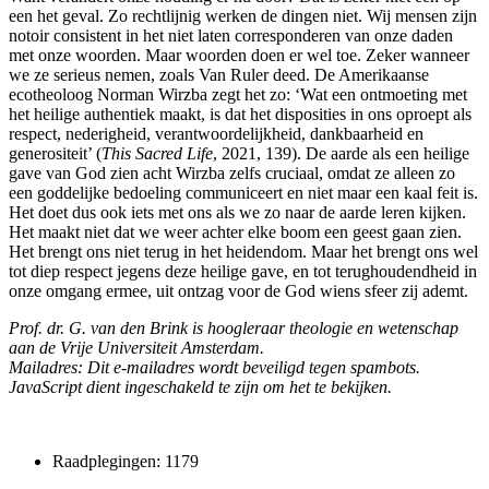
een het geval. Zo rechtlijnig werken de dingen niet. Wij mensen zijn
notoir consistent in het niet laten corresponderen van onze daden
met onze woorden. Maar woorden doen er wel toe. Zeker wanneer
we ze serieus nemen, zoals Van Ruler deed. De Amerikaanse
ecotheoloog Norman Wirzba zegt het zo: ‘Wat een ontmoeting met
het heilige authentiek maakt, is dat het disposities in ons oproept als
respect, nederigheid, verantwoordelijkheid, dankbaarheid en
generositeit’ (
This Sacred Life
, 2021, 139). De aarde als een heilige
gave van God zien acht Wirzba zelfs cruciaal, omdat ze alleen zo
een goddelijke bedoeling communiceert en niet maar een kaal feit is.
Het doet
dus ook iets met ons als we zo naar de aarde leren kijken.
Het maakt niet dat we weer achter elke boom een geest gaan zien.
Het brengt ons niet terug in het heidendom. Maar het brengt ons wel
tot diep respect jegens deze heilige gave, en tot terughoudendheid in
onze omgang ermee, uit ontzag voor de God wiens sfeer zij ademt.
Prof. dr. G. van den Brink is hoogleraar theologie en wetenschap
aan de Vrije Universiteit Amsterdam.
Mailadres:
Dit e-mailadres wordt beveiligd tegen spambots.
JavaScript dient ingeschakeld te zijn om het te bekijken.
Raadplegingen: 1179