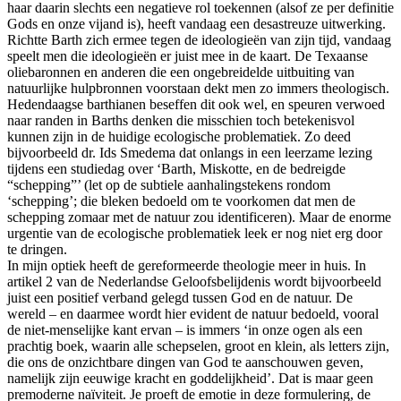
haar daarin slechts een negatieve rol toekennen (alsof ze per definitie
Gods en onze vijand is), heeft vandaag een desastreuze uitwerking.
Richtte Barth zich ermee tegen de ideologieën van zijn tijd, vandaag
speelt men die ideologieën er juist mee in de kaart. De Texaanse
oliebaronnen en anderen die een ongebreidelde uitbuiting van
natuurlijke hulpbronnen voorstaan dekt men zo immers theologisch.
Hedendaagse barthianen beseffen dit ook wel, en speuren verwoed
naar randen in Barths denken die misschien toch betekenisvol
kunnen zijn in de huidige ecologische problematiek. Zo deed
bijvoorbeeld dr. Ids Smedema dat onlangs in een leerzame lezing
tijdens een studiedag over ‘Barth, Miskotte, en de bedreigde
“schepping”’ (let op de subtiele aanhalingstekens rondom
‘schepping’; die bleken bedoeld om te voorkomen dat men de
schepping zomaar met de natuur zou identificeren). Maar de enorme
urgentie van de ecologische problematiek leek er nog niet erg door
te dringen.
In mijn optiek heeft de gereformeerde theologie meer in huis. In
artikel 2 van de Nederlandse Geloofsbelijdenis wordt bijvoorbeeld
juist een positief verband gelegd tussen God en de natuur. De
wereld – en daarmee wordt hier evident de natuur bedoeld, vooral
de niet-menselijke kant ervan – is immers ‘in onze ogen als een
prachtig boek, waarin alle schepselen, groot en klein, als letters zijn,
die ons de onzichtbare dingen van God te aanschouwen geven,
namelijk zijn eeuwige kracht en goddelijkheid’. Dat is maar geen
premoderne naïviteit. Je proeft de emotie in deze formulering, de