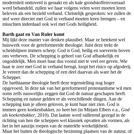
moderniteit onttoverd is geraakt en als kale grondstoffenvoorraad
werd behandeld, zullen we haar volgens velen weer moeten leren
beleven als een bezield verband. Christelijk gesproken: we zullen de
stof weer directer met God in verband moeten leren brengen – en
misschien inderdaad ook wel met Gods heiligheid.
Barth gaat en Van Ruler komt
Mij lijkt deze manier van denken plausibel. Maar ze betekent wel
huiswerk voor de gereformeerde theologie. Juist deze trekt de
scheidslijnen immers scherp: God is God, heilig en soeverein boven
ons verheven. De schepping is geheel van God afhankelijk en
ongoddelijk. Men moet haar dus vooral niet te veel eer geven. Wie
haar te zeer met God in verband brengt, loopt het risico op afgoderij.
Je vereert dan de schepping of een deel daarvan als ware het de
Schepper.
De barthiaanse theologie heeft deze tegenstelling nog hoger
opgevoerd. In deze tak van het gereformeerd protestantisme wil men
soms zelfs nauwelijks zeggen dat God de natuur geschapen heeft.
Schepping en natuur gelden er als verschillende dingen. Aan de
schepping kun je alleen geloven, je kunt haar niet zien. God is
immers geen koekenbakker, zo heet het (in Mirjam Elbers e.a.,
God
als koekenbakker
, 2010). Dat laatste werd raillerend gezegd in de
richting van hen die scheppen wel klassiek opvatten als vormen, als
het in het aanzijn roepen van de materiële werkelijkheid.
Maar het buiten de theologische bezinning plaatsen van de natuur, of