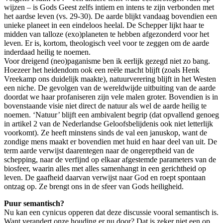
wijzen – is Gods Geest zelfs intiem en intens te zijn verbonden met
het aardse leven (vs. 29-30). De aarde blijkt vandaag bovendien een
unieke planeet in een eindeloos heelal. De Schepper lijkt haar te
midden van talloze (exo)planeten te hebben afgezonderd voor het
leven. Er is, kortom, theologisch veel voor te zeggen om de aarde
inderdaad heilig te noemen.
Voor dreigend (neo)paganisme ben ik eerlijk gezegd niet zo bang.
Hoezeer het heidendom ook een reële macht blijft (zoals Henk
Vreekamp ons duidelijk maakte), natuurverering blijft in het Westen
een niche. De gevolgen van de wereldwijde uitbuiting van de aarde
doordat we haar profaniseren zijn vele malen groter. Bovendien is in
bovenstaande visie niet direct de natuur als wel de aarde heilig te
noemen. ‘Natuur’ blijft een ambivalent begrip (dat opvallend genoeg
in artikel 2 van de Nederlandse Geloofsbelijdenis ook niet letterlijk
voorkomt). Ze heeft minstens sinds de val een januskop, want de
zondige mens maakt er bovendien met huid en haar deel van uit. De
term aarde verwijst daarentegen naar de ongereptheid van de
schepping, naar de verfijnd op elkaar afgestemde parameters van de
biosfeer, waarin alles met alles samenhangt in een gerichtheid op
leven. De gaafheid daarvan verwijst naar God en roept spontaan
ontzag op. Ze brengt ons in de sfeer van Gods heiligheid.
Puur semantisch?
Nu kan een cynicus opperen dat deze discussie vooral semantisch is.
Want verandert onze houding er nu door? Dat is zeker niet een op