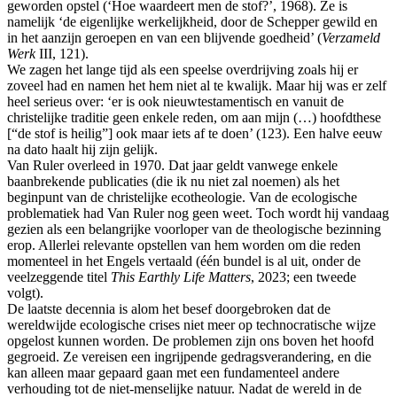
geworden opstel (‘Hoe waardeert men de stof?’, 1968). Ze is
namelijk ‘de eigenlijke werkelijkheid, door de Schepper gewild en
in het aanzijn geroepen en van een blijvende goedheid’ (
Verzameld
Werk
III, 121).
We zagen het lange tijd als een speelse overdrijving zoals hij er
zoveel had en namen het hem niet al te kwalijk. Maar hij was er zelf
heel serieus over: ‘er is ook nieuwtestamentisch en vanuit de
christelijke traditie geen enkele reden, om aan mijn (…) hoofdthese
[“de stof is heilig”] ook maar iets af te doen’ (123). Een halve eeuw
na dato haalt hij zijn gelijk.
Van Ruler overleed in 1970. Dat jaar geldt vanwege enkele
baanbrekende publicaties (die ik nu niet zal noemen) als het
beginpunt van de christelijke ecotheologie. Van de ecologische
problematiek had Van Ruler nog geen weet. Toch wordt hij vandaag
gezien als een belangrijke voorloper van de theologische bezinning
erop. Allerlei relevante opstellen van hem worden om die reden
momenteel in het Engels vertaald (één bundel is al uit, onder de
veelzeggende titel
This Earthly Life Matters
, 2023; een tweede
volgt).
De laatste decennia is alom het besef doorgebroken dat de
wereldwijde ecologische crises niet meer op technocratische wijze
opgelost kunnen worden. De problemen zijn ons boven het hoofd
gegroeid. Ze vereisen een ingrijpende gedragsverandering, en die
kan alleen maar gepaard gaan met een fundamenteel andere
verhouding tot de niet-menselijke natuur. Nadat de wereld in de