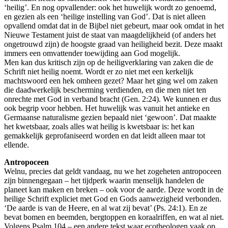
‘heilig’. En nog opvallender: ook het huwelijk wordt zo genoemd,
en gezien als een ‘heilige instelling van God’. Dat is niet alleen
opvallend omdat dat in de Bijbel niet gebeurt, maar ook omdat in het
Nieuwe Testament juist de staat van maagdelijkheid (of anders het
ongetrouwd zijn) de hoogste graad van heiligheid bezit. Deze maakt
immers een omvattender toewijding aan God mogelijk.
Men kan dus kritisch zijn op de heiligverklaring van zaken die de
Schrift niet heilig noemt. Wordt er zo niet met een kerkelijk
machtswoord een hek omheen gezet? Maar het ging wel om zaken
die daadwerkelijk bescherming verdienden, en die men niet ten
onrechte met God in verband bracht (Gen. 2:24). We kunnen er dus
ook begrip voor hebben. Het huwelijk was vanuit het antieke en
Germaanse naturalisme gezien bepaald niet ‘gewoon’. Dat maakte
het kwetsbaar, zoals alles wat heilig is kwetsbaar is: het kan
gemakkelijk geprofaniseerd worden en dat leidt alleen maar tot
ellende.
Antropoceen
Welnu, precies dat geldt vandaag, nu we het zogeheten antropoceen
zijn binnengegaan – het tijdperk waarin menselijk handelen de
planeet kan maken en breken – ook voor de aarde. Deze wordt in de
heilige Schrift expliciet met God en Gods aanwezigheid verbonden.
‘De aarde is van de Heere, en al wat zij bevat’ (Ps. 24:1). En ze
bevat bomen en beemden, bergtoppen en koraalriffen, en wat al niet.
Volgens Psalm 104 – een andere tekst waar ecotheologen vaak op