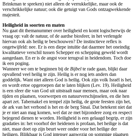
Brinkman te spreken) niet alleen de verrukkelijke, maar ook de
verschrikkelijke natuur; ook die getuigt van Gods ontzagwekkende
majesteit.
Heiligheid in soorten en maten
Nu gaat dit themanummer over heiligheid en komt logischerwijs de
vraag op: valt de natuur, of de aardse biosfeer, in het verlengde
hiervan ook als heilig te beschouwen? De instinctieve reflex is
ongetwijfeld: nee. Er is een diepe intuïtie dat daarmee het oneindig
kwalitatieve verschil tussen Schepper en schepping geweld wordt
aangedaan. En er is de angst voor terugval in heidendom. Toch doe
ik een poging.
Wanneer we om te beginnen bij de
Bijbel
te rade gaan, blijkt daar
opvallend veel heilig te zijn. Heilig is er nog iets anders dan
goddelijk. Want niet alleen God is heilig. Ook zijn volk Israël is het,
en wordt ertoe opgeroepen dat te laten blijken (Lev. 19). Heiligheid
is een sfeer die van God uit uitstraalt naar mensen, maar ook naar
tijden en plaatsen, voorwerpen en natuurverschijnselen, en die hen
apart zet. Tabernakel en tempel zijn heilig, de grote feesten zijn het,
de ark van het verbond is het en de berg Sinaï. Dat betekent niet dat
je er niet aan mag komen, wel dat ze met bijzondere zorg en respect
bejegend dienen te worden. Heiligheid is een gelaagd begrip, er zijn
gradaties in: het voorhof der heidenen is profaan, het heilige is dat
niet, maar doet op zijn beurt weer onder voor het heilige der
heiligen. Blijkbaar is God intenser aanwezig op sommige plaatsen