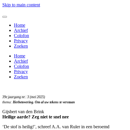
Skip to main content
Home
Archief
Colofon
Privacy
Zoeken
Home
Archief
Colofon
Privacy
Zoeken
39e jaargang nr. 3 (mei 2025)
thema:
Herbetovering. Om al uw tekens te verstaan
Gijsbert van den Brink
Heilige aarde? Zeg niet te snel nee
‘De stof is heilig!’, schreef A.A. van Ruler in een beroemd