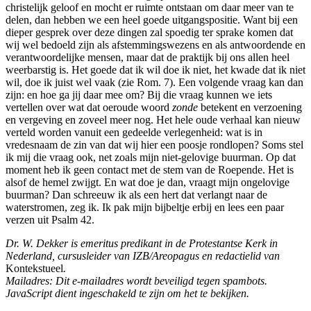
christelijk geloof en mocht er ruimte ontstaan om daar meer van te
delen, dan hebben we een heel goede uitgangspositie. Want bij een
dieper gesprek over deze dingen zal spoedig ter sprake komen dat
wij wel bedoeld zijn als afstemmingswezens en als antwoordende en
verantwoordelijke mensen, maar dat de praktijk bij ons allen heel
weerbarstig is. Het goede dat ik wil doe ik niet, het kwade dat ik niet
wil, doe ik juist wel vaak (zie Rom. 7). Een volgende vraag kan dan
zijn: en hoe ga jij daar mee om? Bij die vraag kunnen we iets
vertellen over wat dat oeroude woord
zonde
betekent en verzoening
en vergeving en zoveel meer nog. Het hele oude verhaal kan nieuw
verteld worden vanuit een gedeelde verlegenheid: wat is in
vredesnaam de zin van dat wij hier een poosje rondlopen? Soms stel
ik mij die vraag ook, net zoals mijn niet-gelovige buurman. Op dat
moment heb ik geen contact met de stem van de Roepende. Het is
alsof de hemel zwijgt. En wat doe je dan, vraagt mijn ongelovige
buurman? Dan schreeuw ik als een hert dat verlangt naar de
waterstromen, zeg ik. Ik pak mijn bijbeltje erbij en lees een paar
verzen uit Psalm 42.
Dr. W. Dekker is emeritus predikant in de Protestantse Kerk in
Nederland, cursusleider van IZB/Areopagus en redactielid van
Kontekstueel
.
Mailadres:
Dit e-mailadres wordt beveiligd tegen spambots.
JavaScript dient ingeschakeld te zijn om het te bekijken.