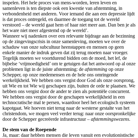
inspelen. Het hele proces van mens-worden, leren leven en
samenleven is ten diepste ook een kwestie van afstemming, in
verbondenheid met anderen. Voor iemand die aan een depressie lijdt
is dat proces ontregeld, en daarmee de toegang tot de wereld
verstoord – de wereld gaat hem of haar niet meer aan. Dan ben je als
het ware niet meer afgestemd op de wereld’.
Wanneer wij nadenken over een relevante bijdrage aan de bezinning
op de zingevingscrisis in onze samenleving, moeten we over de
schaduw van onze subcultuur heenstappen en mensen op geen
enkele manier de indruk geven dat zij terug moeten naar vroeger.
Tegelijk moeten we voortdurend bidden om de moed, het lef, de
bijbelse ‘vrijmoedigheid’ om te getuigen dat het antwoord op al onze
problemen ligt in de juiste afstemming: de
afstemming
op onze
Schepper, op onze medemensen en de hele ons omringende
werkelijkheid. We hebben ons vergist door God als onze oorsprong,
uit Wie en tot Wie wij geschapen zijn, buiten de orde te plaatsen. We
hebben ons vergist door de ander te zien als potentiële concurrent.
We hebben ons vergist door de geschapen werkelijkheid in een
technocratische mal te persen, waardoor heel het ecologisch systeem
kapotgaat. We hoeven niet terug naar de westerse gestalte van het
christendom, we mogen veel verder terug: naar onze oorspronkelijke
door de Schepper gecreëerde infrastructuur –
afstemmingswezens
.
De stem van de Roepende
Ja, maar: daar hebben mensen die leven vanuit een evolutionistische