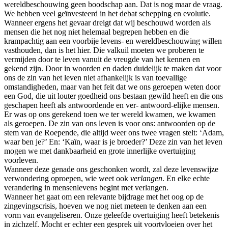
wereldbeschouwing geen boodschap aan. Dat is nog maar de vraag.
We hebben veel geïnvesteerd in het debat schepping en evolutie.
Wanneer ergens het gevaar dreigt dat wij beschouwd worden als
mensen die het nog niet helemaal begrepen hebben en die
krampachtig aan een voorbije levens- en wereldbeschouwing willen
vasthouden, dan is het hier. Die valkuil moeten we proberen te
vermijden door te leven vanuit de vreugde van het kennen en
gekend zijn. Door in woorden en daden duidelijk te maken dat voor
ons de zin van het leven niet afhankelijk is van toevallige
omstandigheden, maar van het feit dat we ons geroepen weten door
een God, die uit louter goedheid ons bestaan gewild heeft en die ons
geschapen heeft als antwoordende en ver- antwoord-elijke mensen.
Er was op ons gerekend toen we ter wereld kwamen, we kwamen
als geroepen. De zin van ons leven is voor ons: antwoorden op de
stem van de Roepende, die altijd weer ons twee vragen stelt: ‘Adam,
waar ben je?’ En: ‘Kaïn, waar is je broeder?’ Deze zin van het leven
mogen we met dankbaarheid en grote innerlijke overtuiging
voorleven.
Wanneer deze genade ons geschonken wordt, zal deze levenswijze
verwondering oproepen, wie weet ook
verlangen
. En elke echte
verandering in mensenlevens begint met verlangen.
Wanneer het gaat om een relevante bijdrage met het oog op de
zingevingscrisis, hoeven we nog niet meteen te denken aan een
vorm van evangeliseren. Onze geleefde overtuiging heeft betekenis
in zichzelf. Mocht er echter een gesprek uit voortvloeien over het