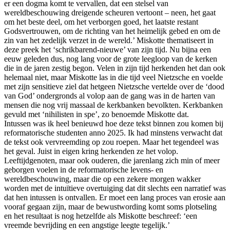
er een dogma komt te vervallen, dat een stelsel van
wereldbeschouwing dreigende scheuren vertoont – neen, het gaat
om het beste deel, om het verborgen goed, het laatste restant
Godsvertrouwen, om de richting van het heimelijk gebed en om de
zin van het zedelijk verzet in de wereld.’ Miskotte thematiseert in
deze preek het ‘schrikbarend-nieuwe’ van zijn tijd. Nu bijna een
eeuw geleden dus, nog lang voor de grote leegloop van de kerken
die in de jaren zestig begon. Velen in zijn tijd herkenden het dan ook
helemaal niet, maar Miskotte las in die tijd veel Nietzsche en voelde
met zijn sensitieve ziel dat hetgeen Nietzsche vertelde over de ‘dood
van God’ ondergronds al volop aan de gang was in de harten van
mensen die nog vrij massaal de kerkbanken bevolkten. Kerkbanken
gevuld met ‘nihilisten in spe’, zo benoemde Miskotte dat.
Intussen was ik heel benieuwd hoe deze tekst binnen zou komen bij
reformatorische studenten anno 2025. Ik had minstens verwacht dat
de tekst ook vervreemding op zou roepen. Maar het tegendeel was
het geval. Juist in eigen kring herkenden ze het volop.
Leeftijdgenoten, maar ook ouderen, die jarenlang zich min of meer
geborgen voelen in de reformatorische levens- en
wereldbeschouwing, maar die op een zekere morgen wakker
worden met de intuïtieve overtuiging dat dit slechts een narratief was
dat hen intussen is ontvallen. Er moet een lang proces van erosie aan
vooraf gegaan zijn, maar de bewustwording komt soms plotseling
en het resultaat is nog hetzelfde als Miskotte beschreef: ‘een
vreemde bevrijding en een angstige leegte tegelijk.’