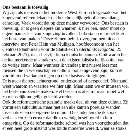
Ons bestaan is toevallig
Wij zijn als mensen in het moderne West-Europa losgeraakt van het
zingevend referentiekader dat het christelijk geloof eeuwenlang
aanreikte. Vaak wordt dat op deze manier verwoord: ‘Ons bestaan is
toevallig. Er is geen diepere zin waarom ik hier ben. Ieder moet op
eigen manier iets van zingeving invullen. Ik besta en nu moet ik er
het beste van maken.’ Deze zinnen heb ik overgenomen uit een
interview met Peter Hein van Mulligen, hoofdeconoom van het
Centraal Planbureau voor de Statistiek (
Nederlands Dagblad
, 25
februari 2025), maar het zijn bijna iconische zinnen. Ooit waren het
de kenmerkende uitspraken van de existentialistische filosofen van
de vorige eeuw. Maar wanneer ik vandaag interviews lees met
mensen die in wetenschap en cultuur toonaangevend zijn, kom ik
voortdurend varianten tegen op deze basisovertuigingen.
Er is geen diepere achtergrond, ondergrond of perspectief. Niemand
weet waarom en waartoe we hier zijn. Maar laten we er intussen wel
het beste van zien te maken. Het bestaan is absurd, maar moet wel
zo menselijk mogelijk geleefd worden.
Ook de reformatorische gezindte maakt deel uit van deze cultuur. Zij
vormt een subcultuur, maar met aan alle kanten poreuze wanden
tussen deze en de vigerende cultuur. De studenten die ik sprak
verbaasden zich erover dat dit zo weinig beseft werd in hun
omgeving. Op de reformatorische school was hen voorgehouden dat
er een heel grote afstand was tot de moderne wereld, waar ze straks