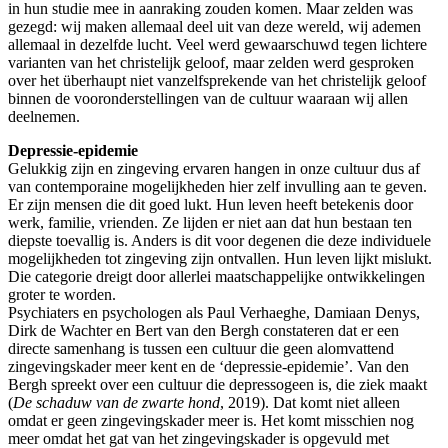
in hun studie mee in aanraking zouden komen. Maar zelden was
gezegd: wij maken allemaal deel uit van deze wereld, wij ademen
allemaal in dezelfde lucht. Veel werd gewaarschuwd tegen lichtere
varianten van het christelijk geloof, maar zelden werd gesproken
over het überhaupt niet vanzelfsprekende van het christelijk geloof
binnen de vooronderstellingen van de cultuur waaraan wij allen
deelnemen.
Depressie-epidemie
Gelukkig zijn en zingeving ervaren hangen in onze cultuur dus af
van contemporaine mogelijkheden hier zelf invulling aan te geven.
Er zijn mensen die dit goed lukt. Hun leven heeft betekenis door
werk, familie, vrienden. Ze lijden er niet aan dat hun bestaan ten
diepste toevallig is. Anders is dit voor degenen die deze individuele
mogelijkheden tot zingeving zijn ontvallen. Hun leven lijkt mislukt.
Die categorie dreigt door allerlei maatschappelijke ontwikkelingen
groter te worden.
Psychiaters en psychologen als Paul Verhaeghe, Damiaan Denys,
Dirk de Wachter en Bert van den Bergh constateren dat er een
directe samenhang is tussen een cultuur die geen alomvattend
zingevingskader meer kent en de ‘depressie-epidemie’. Van den
Bergh spreekt over een cultuur die depressogeen is, die ziek maakt
(
De schaduw van de zwarte
hond
, 2019). Dat komt niet alleen
omdat er geen zingevingskader meer is. Het komt misschien nog
meer omdat het gat van het zingevingskader is opgevuld met