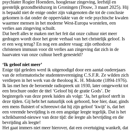
psychiater Rogier Hoenders, hoogleraar zingeving, leefstijl en
geestelijk gezondheidszorg in Groningen (
Trouw
, 3 maart 2025). Hij
is bepaald niet de enige onder zijn vakgenoten die tot de conclusie
gekomen is dat onder de oppervlakte van de vele psychische kwalen
waarmee mensen in het moderne West-Europa worstelen, een
verlies aan zingeving schuilt.
Dat heeft alles te maken met het feit dat onze cultuur niet meer
gedragen wordt door het grote verhaal van het christelijk geloof. Is
er een weg terug? En nog een andere vraag: zijn orthodoxe
christenen immuun voor dit verlies aan zingeving dat zich in de
haarvaten van onze cultuur heeft genesteld?
‘Ik geloof niet meer’
Enige tijd geleden werd ik uitgenodigd door een aantal ouderejaars
van de reformatorische studentenvereniging C.S.F.R. Ze wilden zich
verdiepen in het werk van de theoloog K. H. Miskotte (1894-1976).
Ik las met hen de beroemde radiopreek uit 1930, later omgewerkt tot
een brochure onder de titel ‘Geloof bij de gratie Gods’. De
beginregels van deze preek luiden als volgt: ‘Ja, het geloof sterft in
deze tijden. Gij hebt het natuurlijk ook gehoord, hoe hier, daar, ginds
een mens fluistert of schreeuwt dat hij zijn geloof ‘kwijt’ is, dat het
een vreemde bevrijding is en een angstige leegte tegelijk. Dat is het
schrikbarend-nieuwe van deze tijd: die leegte als bevrijding en die
bevrijding als leegte!
Het gaat immers niet meer hierover, dat een overtuiging wankelt, dat