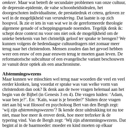
omkeer
. Maar wat betreft de secundaire problemen van onze cultuur,
de depressie-epidemie, de valse schoonheidsidealen, het
doorgeschoten individualisme, de prestatiedruk et cetera, geloven ze
wel in de mogelijkheid van
verandering
. Dat laatste is op zich
hoopvol. Ik zie er iets in van wat we in de gereformeerde theologie
algemene genade of scheppingsgenade noemden. Tegelijk denk ik:
schept deze context nu voor ons niet ook de mogelijkheid om de
unieke betekenis van het christelijk geloof ter sprake te brengen? We
kunnen volgens de hedendaagse cultuurdragers niet zomaar meer
terug naar het christendom. Mensen zouden dan het gevoel hebben
weer een eeuw of een paar eeuwen terug te moeten gaan leven. De
reformatorische subcultuur of een evangelische variant beschouwen
ze vanuit deze optiek als een anachronisme.
Afstemmingswezens
Maar kunnen we misschien wel terug naar woorden die veel en veel
eerder klonken, lang voordat er sprake was van welke vorm van
christendom dan ook? Ik denk aan de twee vragen helemaal aan het
begin van de Bijbel (in Genesis 3 en 4). Die vragen luiden: ‘Adam,
waar ben je?’. En: ‘Kaïn, waar is je broeder?’ Sluiten deze vragen
niet aan bij wat filosoof en psycholoog Bert van den Bergh zegt:
‘wij zijn
afstemmingswezens
’? Ik kende deze uitdrukking tot nu toe
niet, maar hoe meer ik erover denk, hoe meer trefzeker ik de
typering vind. Van de Bergh zegt: ‘Wij zijn afstemmingswezens. Dat
begint al in de baarmoeder: moeder en kind moeten op elkaar