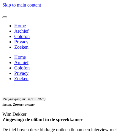
Skip to main content
Home
Archief
Colofon
Privacy
Zoeken
Home
Archief
Colofon
Privacy
Zoeken
39e jaargang nr. 4 (juli 2025)
thema:
Zomernummer
Wim Dekker
Zingeving: de olifant in de spreekkamer
De titel boven deze bijdrage ontleen ik aan een interview met