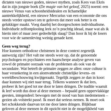
dictaten van nieuwe goden, nieuwe mythen, zoals Kees van Ekris
dat in zijn jongste boek (
De magie van het geloof,
2025) noemt: een
nieuwe Venus van schoonheidsidealen en lichamelijke
aantrekkelijkheid, een nieuwe Mercurius van een economie die ons
steeds verder opstuwt om te geloven dat meer ook beter is en
gelukkiger maakt. Voeg daarbij het doorgeschoten individualisme.
Individuele zelfontplooiing leek zo’n prachtig ideaal, maar wat als ik
hierin niet of maar zeer gedeeltelijk slaag? Dan hoor ik bij de losers
voor wie de samenleving weinig genade kent.
Geen weg terug?
Hoe kunnen orthodoxe christenen in deze context zegenrijk
aanwezig zijn? Het valt me steeds weer op, dat de genoemde
psychologen en psychiaters een haarscherpe analyse geven van
zowel de primaire oorzaak van de problemen als ook van de
secundaire. Wat betreft de primaire zeggen ze allen: onze cultuur is
haar verankering in een alomvattende christelijke levens- en
wereldbeschouwing kwijtgeraakt. Tegelijk zeggen ze dan in koor:
daar kunnen wij niet naar terug. Telkens wanneer ik dat lees,
probeer ik het goed tot me door te laten dringen. De traditie waaruit
ik leef wordt dus door al deze mensen – bepaald geen oppervlakkige
geesten, integendeel: bewogen met de nood van hun medemensen –
gezien als volstrekt passé. Ik moet dat serieus nemen. Ik moet ook
het schokkende daarvan tot me door laten dringen. Blijkbaar
geloven al deze mensen in dit opzicht niet in de mogelijkheid van