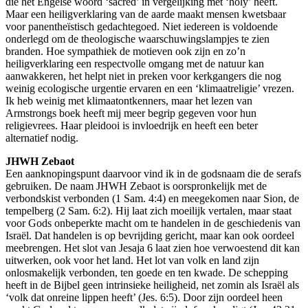
die het Engelse woord ‘sacred’ in vergelijking met ‘holy’ heeft.
Maar een heiligverklaring van de aarde maakt mensen kwetsbaar
voor panentheïstisch gedachtegoed. Niet iedereen is voldoende
onderlegd om de theologische waarschuwingslampjes te zien
branden. Hoe sympathiek de motieven ook zijn en zo’n
heiligverklaring een respectvolle omgang met de natuur kan
aanwakkeren, het helpt niet in preken voor kerkgangers die nog
weinig ecologische urgentie ervaren en een ‘klimaatreligie’ vrezen.
Ik heb weinig met klimaatontkenners, maar het lezen van
Armstrongs boek heeft mij meer begrip gegeven voor hun
religievrees. Haar pleidooi is invloedrijk en heeft een beter
alternatief nodig.
JHWH Zebaot
Een aanknopingspunt daarvoor vind ik in de godsnaam die de serafs
gebruiken. De naam JHWH Zebaot is oorspronkelijk met de
verbondskist verbonden (1 Sam. 4:4) en meegekomen naar Sion, de
tempelberg (2 Sam. 6:2). Hij laat zich moeilijk vertalen, maar staat
voor Gods onbeperkte macht om te handelen in de geschiedenis van
Israël. Dat handelen is op bevrijding gericht, maar kan ook oordeel
meebrengen. Het slot van Jesaja 6 laat zien hoe verwoestend dit kan
uitwerken, ook voor het land. Het lot van volk en land zijn
onlosmakelijk verbonden, ten goede en ten kwade. De schepping
heeft in de Bijbel geen intrinsieke heiligheid, net zomin als Israël als
‘volk dat onreine lippen heeft’ (Jes. 6:5). Door zijn oordeel heen