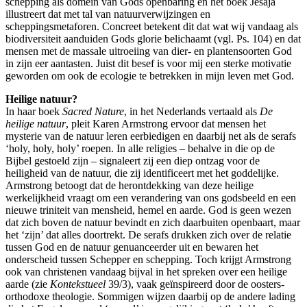
schepping als domein van Gods openbaring en het boek Jesaja
illustreert dat met tal van natuurverwijzingen en
scheppingsmetaforen. Concreet betekent dit dat wat wij vandaag als
biodiversiteit aanduiden Gods glorie belichaamt (vgl. Ps. 104) en dat
mensen met de massale uitroeiing van dier- en plantensoorten God
in zijn eer aantasten. Juist dit besef is voor mij een sterke motivatie
geworden om ook de ecologie te betrekken in mijn leven met God.
Heilige natuur?
In haar boek
Sacred Nature
, in het Nederlands vertaald als
De
heilige natuur
, pleit Karen Armstrong ervoor dat mensen het
mysterie van de natuur leren eerbiedigen en daarbij net als de serafs
‘holy, holy, holy’ roepen. In alle religies – behalve in die op de
Bijbel gestoeld zijn – signaleert zij een diep ontzag voor de
heiligheid van de natuur, die zij identificeert met het goddelijke.
Armstrong betoogt dat de herontdekking van deze heilige
werkelijkheid vraagt om een verandering van ons godsbeeld en een
nieuwe triniteit van mensheid, hemel en aarde. God is geen wezen
dat zich boven de natuur bevindt en zich daarbuiten openbaart, maar
het ‘zijn’ dat alles doortrekt. De serafs drukken zich over de relatie
tussen God en de natuur genuanceerder uit en bewaren het
onderscheid tussen Schepper en schepping. Toch krijgt Armstrong
ook van christenen vandaag bijval in het spreken over een heilige
aarde (zie
Kontekstueel
39/3), vaak geïnspireerd door de oosters-
orthodoxe theologie. Sommigen wijzen daarbij op de andere lading