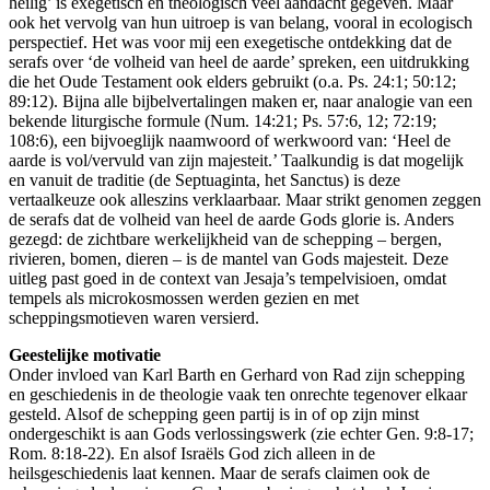
heilig’ is exegetisch en theologisch veel aandacht gegeven. Maar
ook het vervolg van hun uitroep is van belang, vooral in ecologisch
perspectief. Het was voor mij een exegetische ontdekking dat de
serafs over ‘de volheid van heel de aarde’ spreken, een uitdrukking
die het Oude Testament ook elders gebruikt (o.a. Ps. 24:1; 50:12;
89:12). Bijna alle bijbelvertalingen maken er, naar analogie van een
bekende liturgische formule (Num. 14:21; Ps. 57:6, 12; 72:19;
108:6), een bijvoeglijk naamwoord of werkwoord van: ‘Heel de
aarde is vol/vervuld van zijn majesteit.’ Taalkundig is dat mogelijk
en vanuit de traditie (de Septuaginta, het Sanctus) is deze
vertaalkeuze ook alleszins verklaarbaar. Maar strikt genomen zeggen
de serafs dat de volheid van heel de aarde Gods glorie is. Anders
gezegd: de zichtbare werkelijkheid van de schepping – bergen,
rivieren, bomen, dieren – is de mantel van Gods majesteit. Deze
uitleg past goed in de context van Jesaja’s tempelvisioen, omdat
tempels als microkosmossen werden gezien en met
scheppingsmotieven waren versierd.
Geestelijke motivatie
Onder invloed van Karl Barth en Gerhard von Rad zijn schepping
en geschiedenis in de theologie vaak ten onrechte tegenover elkaar
gesteld. Alsof de schepping geen partij is in of op zijn minst
ondergeschikt is aan Gods verlossingswerk (zie echter Gen. 9:8-17;
Rom. 8:18-22). En alsof Israëls God zich alleen in de
heilsgeschiedenis laat kennen. Maar de serafs claimen ook de