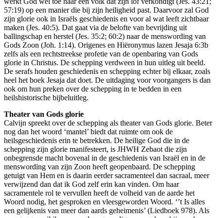
werkt God wel toe naar een volk dat zijn lof verkondigt (Jes. 43:21;
57:19) op een manier die bij zijn heiligheid past. Daarvoor zal God
zijn glorie ook in Israëls geschiedenis en voor al wat leeft zichtbaar
maken (Jes. 40:5). Dat gaat via de belofte van bevrijding uit
ballingschap en herstel (Jes. 35:2; 60:2) naar de menswording van
Gods Zoon (Joh. 1:14). Origenes en Hiëronymus lazen Jesaja 6:3b
zelfs als een rechtstreekse profetie van de openbaring van Gods
glorie in Christus. De schepping verdween in hun uitleg uit beeld.
De serafs houden geschiedenis en schepping echter bij elkaar, zoals
heel het boek Jesaja dat doet. De uitdaging voor voorgangers is dan
ook om hun preken over de schepping in te bedden in een
heilshistorische bijbeluitleg.
Theater van Gods glorie
Calvijn spreekt over de schepping als theater van Gods glorie. Beter
nog dan het woord ‘mantel’ biedt dat ruimte om ook de
heilsgeschiedenis erin te betrekken. De heilige God die in de
schepping zijn glorie manifesteert, is JHWH Zebaot die zijn
onbegrensde macht bovenal in de geschiedenis van Israël en in de
menswording van zijn Zoon heeft geopenbaard. De schepping
getuigt van Hem en is daarin eerder sacramenteel dan sacraal, meer
verwijzend dan dat ik God zelf erin kan vinden. Om haar
sacramentele rol te vervullen heeft de volheid van de aarde het
Woord nodig, het gesproken en vleesgeworden Woord. ‘’t Is alles
een gelijkenis van meer dan aards geheimenis’ (Liedboek 978). Als