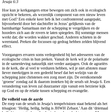
Jesaja 6:3
Hoe kun je kerkgangers ertoe bewegen om zich ook in ecologisch
opzicht te bekeren, als wezenlijk component van een nieuw leven
met God? Een enkele keer heb ik het confronterend aangepakt,
bijvoorbeeld door het slachtoffer in Jezus’ gelijkenis van de
barmhartige Samaritaan met de schepping te vergelijken en de
hoorders zich aan de rovers te laten spiegelen. Bij sommige mensen
werkt dat; die worden wakker geschud. Anderen schieten in de
weerstand. Preken die focussen op gedrag hebben zelden blijvend
effect.
Voorgangers ervaren soms verlegenheid bij het adresseren van de
ecologische crisis in hun preken. Vanuit de kerk wil je de polarisatie
in de samenleving natuurlijk niet verder aanjagen. Ook de agrariërs
in de kerk, die al veel te verduren hebben, wil je niet afstoten maar
liever meekrijgen in een gedeeld besef dat het welzijn van de
schepping juist christenen een zorg moet zijn. De eerstkomende
‘groene’ zondag zal ik daarom insteken bij de serafs uit Jesaja 6. Een
verandering van leven zal duurzamer zijn vanuit een herziene kijk
op God en op de relatie tussen schepping en evangelie.
De volheid van de aarde
De roep van de serafs in Jesaja’s tempelvisioen staat bekend als het
trisagion: ‘Heilig, heilig, heilig is JHWH Zebaot.’ Aan dit ‘driemaal