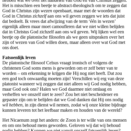
hebben wat we over het handelen van God en van Christus zeggen.
Het is misschien een beetje te abstract-theologisch om te zeggen dat
God in Christus zijn
wezen
openbaart, maar met de woorden dat
God in Christus
zichzelf
aan ons wil geven zeggen we iets dat juist
dat bedoelt. Ik vrees dat afwijzing van de term ‘één in wezen’
eigenlijk alleen maar moet camoufleren dat we niet willen belijden
dat in Christus God zichzelf aan ons wil geven. Wij lijken wel een
beetje op die platonische filosofen als we geen uitspraken over het
zijn of wezen van God willen doen, maar alleen over wat God met
ons doet.
Fatsoenlijk leven
De platonische filosoof Celsus vraagt ironisch of volgens de
christenen God soms mens is geworden om er zelf beter van te
worden – om erkenning te krijgen die Hij nog niet heeft. Dat zou
een god toch onwaardig moeten zijn! Verschillen wij erg van deze
platonist wanneer wij zeggen dat niet alleen wij God nodig hebben,
maar God ook ons? Halen we God daarmee niet omlaag en
verheffen we onszelf niet te zeer? Zou het niet bescheidener en
gepaster zijn om te belijden dat we God danken dat Hij ons nodig
wil hebben
, in zijn dienst wil nemen, zodat wij onze kleine bijdrage
kunnen leveren tot het leefbaar maken en houden van de wereld?
Het Nicaenum zegt het anders: de Zoon is ter wille van ons mensen
en om ons behoud mens geworden. Geloven wij dat wij behoud
nodig hebben? Kunnen we niet vanuit onszelf fatsoenlijk leven?