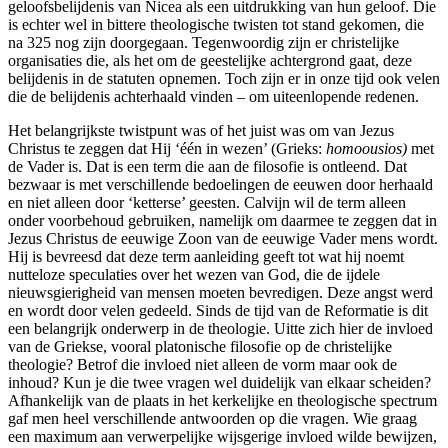
geloofsbelijdenis van Nicea als een uitdrukking van hun geloof. Die
is echter wel in bittere theologische twisten tot stand gekomen, die
na 325 nog zijn doorgegaan. Tegenwoordig zijn er christelijke
organisaties die, als het om de geestelijke achtergrond gaat, deze
belijdenis in de statuten opnemen. Toch zijn er in onze tijd ook velen
die de belijdenis achterhaald vinden – om uiteenlopende redenen.
Het belangrijkste twistpunt was of het juist was om van Jezus
Christus te zeggen dat Hij ‘één in wezen’ (Grieks:
homoousios)
met
de Vader is. Dat is een term die aan de filosofie is ontleend. Dat
bezwaar is met verschillende bedoelingen de eeuwen door herhaald
en niet alleen door ‘ketterse’ geesten. Calvijn wil de term alleen
onder voorbehoud gebruiken, namelijk om daarmee te zeggen dat in
Jezus Christus de eeuwige Zoon van de eeuwige Vader mens wordt.
Hij is bevreesd dat deze term aanleiding geeft tot wat hij noemt
nutteloze speculaties over het wezen van God, die de ijdele
nieuwsgierigheid van mensen moeten bevredigen. Deze angst werd
en wordt door velen gedeeld. Sinds de tijd van de Reformatie is dit
een belangrijk onderwerp in de theologie. Uitte zich hier de invloed
van de Griekse, vooral platonische filosofie op de christelijke
theologie? Betrof die invloed niet alleen de vorm maar ook de
inhoud? Kun je die twee vragen wel duidelijk van elkaar scheiden?
Afhankelijk van de plaats in het kerkelijke en theologische spectrum
gaf men heel verschillende antwoorden op die vragen. Wie graag
een maximum aan verwerpelijke wijsgerige invloed wilde bewijzen,