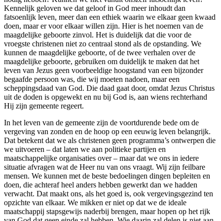
Kennelijk geloven we dat geloof in God meer inhoudt dan
fatsoenlijk leven, meer dan een ethiek waarin we elkaar geen kwaad
doen, maar er voor elkaar willen zijn. Hier is het noemen van de
maagdelijke geboorte zinvol. Het is duidelijk dat die voor de
vroegste christenen niet zo centraal stond als de opstanding. We
kunnen de maagdelijke geboorte, of de twee verhalen over de
maagdelijke geboorte, gebruiken om duidelijk te maken dat het
leven van Jezus geen voorbeeldige hoogstand van een bijzonder
begaafde persoon was, die wij moeten nadoen, maar een
scheppingsdaad van God. Die daad gaat door, omdat Jezus Christus
uit de doden is opgewekt en nu bij God is, aan wiens rechterhand
Hij zijn gemeente regeert.
In het leven van de gemeente zijn de voortdurende bede om de
vergeving van zonden en de hoop op een eeuwig leven belangrijk.
Dat betekent dat we als christenen geen programma’s ontwerpen die
we uitvoeren – dat laten we aan politieke partijen en
maatschappelijke organisaties over – maar dat we ons in iedere
situatie afvragen wat de Heer nu van ons vraagt. Wij zijn feilbare
mensen. We kunnen met de beste bedoelingen dingen bepleiten en
doen, die achteraf heel anders hebben gewerkt dan we hadden
verwacht. Dat maakt ons, als het goed is, ook vergevingsgezind ten
opzichte van elkaar. We mikken er niet op dat we de ideale
maatschappij stapsgewijs naderbij brengen, maar hopen op het rijk
van God dat geen einde zal hebben. Wie daarin zal delen is niet aan