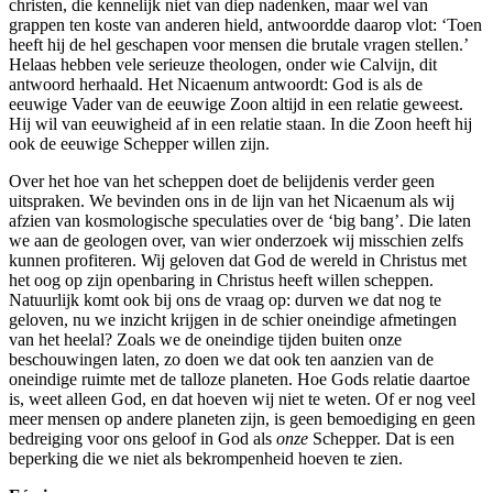
christen, die kennelijk niet van diep nadenken, maar wel van
grappen ten koste van anderen hield, antwoordde daarop vlot: ‘Toen
heeft hij de hel geschapen voor mensen die brutale vragen stellen.’
Helaas hebben vele serieuze theologen, onder wie Calvijn, dit
antwoord herhaald. Het Nicaenum antwoordt: God is als de
eeuwige Vader van de eeuwige Zoon altijd in een relatie geweest.
Hij wil van eeuwigheid af in een relatie staan. In die Zoon heeft hij
ook de eeuwige Schepper willen zijn.
Over het hoe van het scheppen doet de belijdenis verder geen
uitspraken. We bevinden ons in de lijn van het Nicaenum als wij
afzien van kosmologische speculaties over de ‘big bang’. Die laten
we aan de geologen over, van wier onderzoek wij misschien zelfs
kunnen profiteren. Wij geloven dat God de wereld in Christus met
het oog op zijn openbaring in Christus heeft willen scheppen.
Natuurlijk komt ook bij ons de vraag op: durven we dat nog te
geloven, nu we inzicht krijgen in de schier oneindige afmetingen
van het heelal? Zoals we de oneindige tijden buiten onze
beschouwingen laten, zo doen we dat ook ten aanzien van de
oneindige ruimte met de talloze planeten. Hoe Gods relatie daartoe
is, weet alleen God, en dat hoeven wij niet te weten. Of er nog veel
meer mensen op andere planeten zijn, is geen bemoediging en geen
bedreiging voor ons geloof in God als
onze
Schepper. Dat is een
beperking die we niet als bekrompenheid hoeven te zien.