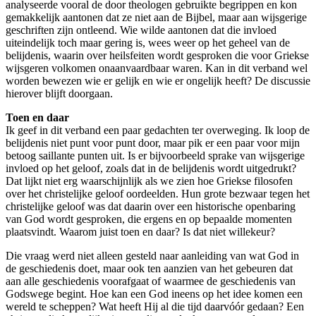
analyseerde vooral de door theologen gebruikte begrippen en kon
gemakkelijk aantonen dat ze niet aan de Bijbel, maar aan wijsgerige
geschriften zijn ontleend. Wie wilde aantonen dat die invloed
uiteindelijk toch maar gering is, wees weer op het geheel van de
belijdenis, waarin over heilsfeiten wordt gesproken die voor Griekse
wijsgeren volkomen onaanvaardbaar waren. Kan in dit verband wel
worden bewezen wie er gelijk en wie er ongelijk heeft? De discussie
hierover blijft doorgaan.
Toen en daar
Ik geef in dit verband een paar gedachten ter overweging. Ik loop de
belijdenis niet punt voor punt door, maar pik er een paar voor mijn
betoog saillante punten uit. Is er bijvoorbeeld sprake van wijsgerige
invloed op het geloof, zoals dat in de belijdenis wordt uitgedrukt?
Dat lijkt niet erg waarschijnlijk als we zien hoe Griekse filosofen
over het christelijke geloof oordeelden. Hun grote bezwaar tegen het
christelijke geloof was dat daarin over een historische openbaring
van God wordt gesproken, die ergens en op bepaalde momenten
plaatsvindt. Waarom juist toen en daar? Is dat niet willekeur?
Die vraag werd niet alleen gesteld naar aanleiding van wat God in
de geschiedenis doet, maar ook ten aanzien van het gebeuren dat
aan alle geschiedenis voorafgaat of waarmee de geschiedenis van
Godswege begint. Hoe kan een God ineens op het idee komen een
wereld te scheppen? Wat heeft Hij al die tijd daarvóór gedaan? Een