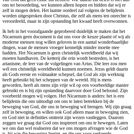
ons ter beoordeling, we kunnen alleen hopen en bidden dat wij er
zelf in mogen delen. Het laatste oordeel zal volgens de belijdenis
worden uitgesproken door Christus, die zelf als mens ten onrechte is
veroordeeld, maar in zijn opstanding het kwaad heeft overwonnen.
Ik heb in het voorafgaande geprobeerd duidelijk te maken dat het
Nicaenum geen document is dat ons voor de keuze plaatst of wij als
moderne mensen nog willen geloven in een aantal wonderbaarlijke
dingen, waar de mensen vroeger kennelijk minder moeite mee
hadden. Het Nicaenum is geen christelijk wereldbeeld dat wij
moeten handhaven. De ketterij die erin wordt bestreden, is het
arianisme, de leer van de volgelingen van Arius. Die leer zou men
wél een christelijk wereldbeeld kunnen noemen. Jezus geldt daarin
als Gods eerste en volmaakte schepsel, dat God als zijn werktuig
heeft gebruikt bij het scheppen van de wereld. Hij is mens
geworden, heeft als mens zijn vrije wil op een voorbeeldige manier
gebruikt en is bij zijn opstanding daarvoor door God beloond. Zijn
voorbeeld mogen wij volgen. Het Nicaenum is anders: het is een
belijdenis die ons uitnodigt om ons te laten betrekken bij de
beweging van God, die ons in beweging wil brengen. Wij zijn graag
zelf in beweging, en willen ook God alleen maar in beweging zien,
en God niet in definities omtrent zijn wezen vastleggen. Daarom
zeggen we graag dat God ons inspireert om ons te bewegen. Laten
we ons dan wel realiseren dat we ons mogen afvragen wie de God
is, bij wie die beweging begint, en die ons voor verkeerde