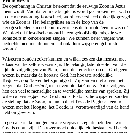
Eén in wezen
De openbaring in Christus betekent dat de eeuwige Zoon in Jezus
mens wordt. Voordat er in de belijdenis wordt gesproken over wat er
in die menswording is geschied, wordt er eerst heel duidelijk gezegd
wie de Zoon is. Het belangrijkste en in de loop van de
kerkgeschiedenis meest controversiële is de formule ‘één in wezen’.
Wat doet dit filosofische woord in een geloofsbelijdenis, die we
soms zelfs in kerkdiensten zingen? We kunnen beter vragen: wat
bedoelde men met dit inderdaad ook door wijsgeren gebruikte
woord?
Wijsgeren zouden zeker kunnen en willen zeggen dat mensen met
elkaar van hetzelfde wezen zijn. De belangrijkste filosofen van die
tijd, de volgelingen van Plato, hamerden er echter op dat God geen
wezen is, maar dat de hoogste God, het hoogste goddelijke
Beginsel, nog ‘boven het zijn uitgaat’. Zij zouden niet alleen niet
zeggen dat God
bestaat,
maar evenmin dat God
is
. Dat is volgens
hen een veel te menselijke en te wereldlijke manier van spreken. Zij
willen alleen zeggen wat God
niet
is. Platonische wijsgeren zouden
de stelling dat de Zoon, in hun taal het Tweede Beginsel, één in
wezen met het Hoogste, het Goede, is, verontwaardigd van de hand
hebben gewezen.
Tegen alle ontkenningen en alle scepsis in zegt de belijdenis wie
God is en wil zijn. Daarover moet duidelijkheid bestaan, wil het zin