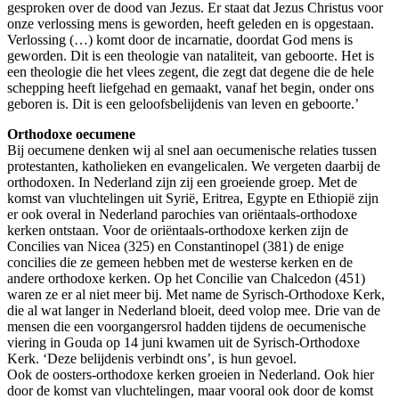
gesproken over de dood van Jezus. Er staat dat Jezus Christus voor
onze verlossing mens is geworden, heeft geleden en is opgestaan.
Verlossing (…) komt door de incarnatie, doordat God mens is
geworden. Dit is een theologie van nataliteit, van geboorte. Het is
een theologie die het vlees zegent, die zegt dat degene die de hele
schepping heeft liefgehad en gemaakt, vanaf het begin, onder ons
geboren is. Dit is een geloofsbelijdenis van leven en geboorte.’
Orthodoxe oecumene
Bij oecumene denken wij al snel aan oecumenische relaties tussen
protestanten, katholieken en evangelicalen. We vergeten daarbij de
orthodoxen. In Nederland zijn zij een groeiende groep. Met de
komst van vluchtelingen uit Syrië, Eritrea, Egypte en Ethiopië zijn
er ook overal in Nederland parochies van oriëntaals-orthodoxe
kerken ontstaan. Voor de oriëntaals-orthodoxe kerken zijn de
Concilies van Nicea (325) en Constantinopel (381) de enige
concilies die ze gemeen hebben met de westerse kerken en de
andere orthodoxe kerken. Op het Concilie van Chalcedon (451)
waren ze er al niet meer bij. Met name de Syrisch-Orthodoxe Kerk,
die al wat langer in Nederland bloeit, deed volop mee. Drie van de
mensen die een voorgangersrol hadden tijdens de oecumenische
viering in Gouda op 14 juni kwamen uit de Syrisch-Orthodoxe
Kerk. ‘Deze belijdenis verbindt ons’, is hun gevoel.
Ook de oosters-orthodoxe kerken groeien in Nederland. Ook hier
door de komst van vluchtelingen, maar vooral ook door de komst