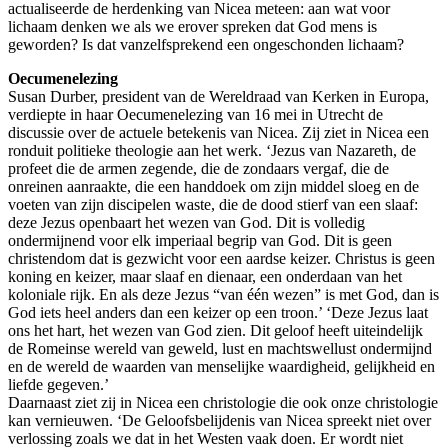
actualiseerde de herdenking van Nicea meteen: aan wat voor
lichaam denken we als we erover spreken dat God mens is
geworden? Is dat vanzelfsprekend een ongeschonden lichaam?
Oecumenelezing
Susan Durber, president van de Wereldraad van Kerken in Europa,
verdiepte in haar Oecumenelezing van 16 mei in Utrecht de
discussie over de actuele betekenis van Nicea. Zij ziet in Nicea een
ronduit politieke theologie aan het werk. ‘Jezus van Nazareth, de
profeet die de armen zegende, die de zondaars vergaf, die de
onreinen aanraakte, die een handdoek om zijn middel sloeg en de
voeten van zijn discipelen waste, die de dood stierf van een slaaf:
deze Jezus openbaart het wezen van God. Dit is volledig
ondermijnend voor elk imperiaal begrip van God. Dit is geen
christendom dat is gezwicht voor een aardse keizer. Christus is geen
koning en keizer, maar slaaf en dienaar, een onderdaan van het
koloniale rijk. En als deze Jezus “van één wezen” is met God, dan is
God iets heel anders dan een keizer op een troon.’ ‘Deze Jezus laat
ons het hart, het wezen van God zien. Dit geloof heeft uiteindelijk
de Romeinse wereld van geweld, lust en machtswellust ondermijnd
en de wereld de waarden van menselijke waardigheid, gelijkheid en
liefde gegeven.’
Daarnaast ziet zij in Nicea een christologie die ook onze christologie
kan vernieuwen. ‘De Geloofsbelijdenis van Nicea spreekt niet over
verlossing zoals we dat in het Westen vaak doen. Er wordt niet