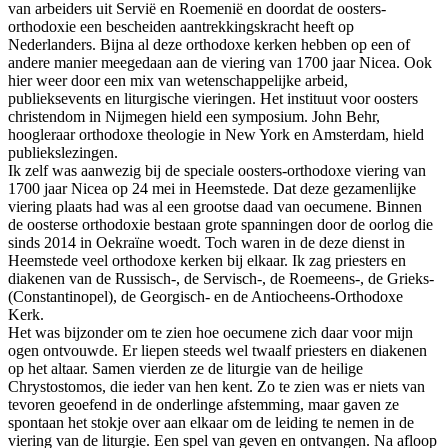
van arbeiders uit Servië en Roemenië en doordat de oosters-
orthodoxie een bescheiden aantrekkingskracht heeft op
Nederlanders. Bijna al deze orthodoxe kerken hebben op een of
andere manier meegedaan aan de viering van 1700 jaar Nicea. Ook
hier weer door een mix van wetenschappelijke arbeid,
publieksevents en liturgische vieringen. Het instituut voor oosters
christendom in Nijmegen hield een symposium. John Behr,
hoogleraar orthodoxe theologie in New York en Amsterdam, hield
publiekslezingen.
Ik zelf was aanwezig bij de speciale oosters-orthodoxe viering van
1700 jaar Nicea op 24 mei in Heemstede. Dat deze gezamenlijke
viering plaats had was al een grootse daad van oecumene. Binnen
de oosterse orthodoxie bestaan grote spanningen door de oorlog die
sinds 2014 in Oekraïne woedt. Toch waren in de deze dienst in
Heemstede veel orthodoxe kerken bij elkaar. Ik zag priesters en
diakenen van de Russisch-, de Servisch-, de Roemeens-, de Grieks-
(Constantinopel), de Georgisch- en de Antiocheens-Orthodoxe
Kerk.
Het was bijzonder om te zien hoe oecumene zich daar voor mijn
ogen ontvouwde. Er liepen steeds wel twaalf priesters en diakenen
op het altaar. Samen vierden ze de liturgie van de heilige
Chrystostomos, die ieder van hen kent. Zo te zien was er niets van
tevoren geoefend in de onderlinge afstemming, maar gaven ze
spontaan het stokje over aan elkaar om de leiding te nemen in de
viering van de liturgie. Een spel van geven en ontvangen. Na afloop