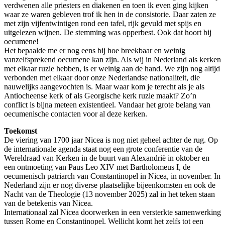
verdwenen alle priesters en diakenen en toen ik even ging kijken
waar ze waren gebleven trof ik hen in de consistorie. Daar zaten ze
met zijn vijfentwintigen rond een tafel, rijk gevuld met spijs en
uitgelezen wijnen. De stemming was opperbest. Ook dat hoort bij
oecumene!
Het bepaalde me er nog eens bij hoe breekbaar en weinig
vanzelfsprekend oecumene kan zijn. Als wij in Nederland als kerken
met elkaar ruzie hebben, is er weinig aan de hand. We zijn nog altijd
verbonden met elkaar door onze Nederlandse nationaliteit, die
nauwelijks aangevochten is. Maar waar kom je terecht als je als
Antiocheense kerk of als Georgische kerk ruzie maakt? Zo’n
conflict is bijna meteen existentieel. Vandaar het grote belang van
oecumenische contacten voor al deze kerken.
Toekomst
De viering van 1700 jaar Nicea is nog niet geheel achter de rug. Op
de internationale agenda staat nog een grote conferentie van de
Wereldraad van Kerken in de buurt van Alexandrië in oktober en
een ontmoeting van Paus Leo XIV met Bartholomeus I, de
oecumenisch patriarch van Constantinopel in Nicea, in november. In
Nederland zijn er nog diverse plaatselijke bijeenkomsten en ook de
Nacht van de Theologie (13 november 2025) zal in het teken staan
van de betekenis van Nicea.
Internationaal zal Nicea doorwerken in een versterkte samenwerking
tussen Rome en Constantinopel. Wellicht komt het zelfs tot een