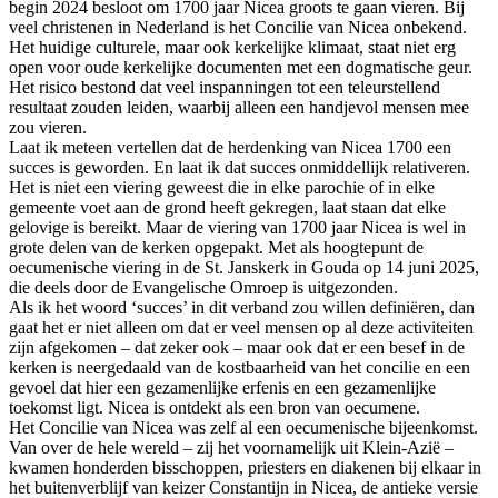
begin 2024 besloot om 1700 jaar Nicea groots te gaan vieren. Bij
veel christenen in Nederland is het Concilie van Nicea onbekend.
Het huidige culturele, maar ook kerkelijke klimaat, staat niet erg
open voor oude kerkelijke documenten met een dogmatische geur.
Het risico bestond dat veel inspanningen tot een teleurstellend
resultaat zouden leiden, waarbij alleen een handjevol mensen mee
zou vieren.
Laat ik meteen vertellen dat de herdenking van Nicea 1700 een
succes is geworden. En laat ik dat succes onmiddellijk relativeren.
Het is niet een viering geweest die in elke parochie of in elke
gemeente voet aan de grond heeft gekregen, laat staan dat elke
gelovige is bereikt. Maar de viering van 1700 jaar Nicea is wel in
grote delen van de kerken opgepakt. Met als hoogtepunt de
oecumenische viering in de St. Janskerk in Gouda op 14 juni 2025,
die deels door de Evangelische Omroep is uitgezonden.
Als ik het woord ‘succes’ in dit verband zou willen definiëren, dan
gaat het er niet alleen om dat er veel mensen op al deze activiteiten
zijn afgekomen – dat zeker ook – maar ook dat er een besef in de
kerken is neergedaald van de kostbaarheid van het concilie en een
gevoel dat hier een gezamenlijke erfenis en een gezamenlijke
toekomst ligt. Nicea is ontdekt als een bron van oecumene.
Het Concilie van Nicea was zelf al een oecumenische bijeenkomst.
Van over de hele wereld – zij het voornamelijk uit Klein-Azië –
kwamen honderden bisschoppen, priesters en diakenen bij elkaar in
het buitenverblijf van keizer Constantijn in Nicea, de antieke versie