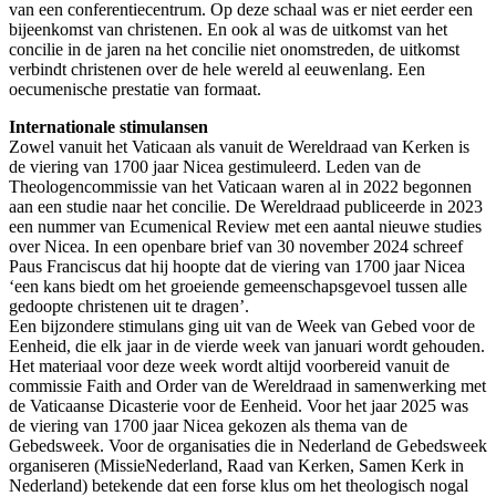
van een conferentiecentrum. Op deze schaal was er niet eerder een
bijeenkomst van christenen. En ook al was de uitkomst van het
concilie in de jaren na het concilie niet onomstreden, de uitkomst
verbindt christenen over de hele wereld al eeuwenlang. Een
oecumenische prestatie van formaat.
Internationale stimulansen
Zowel vanuit het Vaticaan als vanuit de Wereldraad van Kerken is
de viering van 1700 jaar Nicea gestimuleerd. Leden van de
Theologencommissie van het Vaticaan waren al in 2022 begonnen
aan een studie naar het concilie. De Wereldraad publiceerde in 2023
een nummer van Ecumenical Review met een aantal nieuwe studies
over Nicea. In een openbare brief van 30 november 2024 schreef
Paus Franciscus dat hij hoopte dat de viering van 1700 jaar Nicea
‘een kans biedt om het groeiende gemeenschapsgevoel tussen alle
gedoopte christenen uit te dragen’.
Een bijzondere stimulans ging uit van de Week van Gebed voor de
Eenheid, die elk jaar in de vierde week van januari wordt gehouden.
Het materiaal voor deze week wordt altijd voorbereid vanuit de
commissie Faith and Order van de Wereldraad in samenwerking met
de Vaticaanse Dicasterie voor de Eenheid. Voor het jaar 2025 was
de viering van 1700 jaar Nicea gekozen als thema van de
Gebedsweek. Voor de organisaties die in Nederland de Gebedsweek
organiseren (MissieNederland, Raad van Kerken, Samen Kerk in
Nederland) betekende dat een forse klus om het theologisch nogal