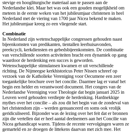
stevige en hoogliturgische materiaal aan te passen aan de
Nederlandse klei. Maar het was ook een gouden mogelijkheid om
meteen in de eerste weken van het jubileumjaar christenen in heel
Nederland met de viering van 1700 jaar Nicea bekend te maken.
Het jubileumjaar kreeg zo een vliegende start.
Combinatie
In Nederland zijn wetenschappelijke congressen gehouden naast
bijeenkomsten van predikanten, tientallen leerhuisavonden,
preekcycli, kerkdiensten en gebedsbijeenkomsten. De combinatie
van verschillende soorten activiteiten bracht een dynamiek op gang
waardoor de herdenking een succes is geworden.
Wetenschappelijke stimulansen kwamen er uit verschillende
richting. De Nijmeegse kerkhistoricus Peter Nissen schreef op
verzoek van de Katholieke Vereniging voor Oecumene een zeer
toegankelijke brochure over het concilie. Daarmee lag er vanaf het
begin een helder en verantwoord document. Het congres van de
Nederlandse Vereniging voor Theologie dat begin januari 2025 in
Leuven werd gehouden verdiepte de herdenking. Hardnekkige
mythes over het concilie – als zou dit het begin van de zondeval van
het christendom zijn – werden genuanceerd en soms ook vrolijk
geridiculiseerd. Bijzonder was de lezing over het feit dat er bronnen
zijn die vertellen dat er heel aantal deelnemers aan het Concilie van
Nicea gehandicapt waren. Tijdens de recente vervolgingen waren ze
gemarteld en ze droegen de littekens daarvan met zich mee. Het