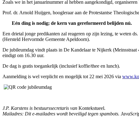
Zoals we in het januarinummer al hebben aangekondigd, organiseren het
Prof. dr. Arnold Huijgen, hoogleraar aan de Protestantse Theologische 
Eén ding is nodig; de kern van gereformeerd belijden nú.
Een drietal jonge predikanten zal reageren op zijn lezing, te weten
(Hersteld Hervormde Gemeente Apeldoorn).
De jubileumdag vindt plaats in De Kandelaar te Nijkerk (Meinsstraat 
eindigt om 16.30 uur.
De dag is gratis toegankelijk (inclusief koffie/thee en lunch).
Aanmelding is wel verplicht en mogelijk tot 22 mei 2026 via
www.kon
J.P. Karstens is bestuurssecretaris van
Kontekstueel
.
Mailadres:
Dit e-mailadres wordt beveiligd tegen spambots. JavaScript