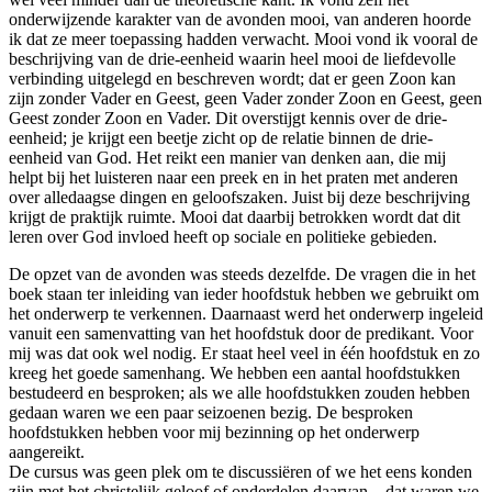
onderwijzende karakter van de avonden mooi, van anderen hoorde
ik dat ze meer toepassing hadden verwacht. Mooi vond ik vooral de
beschrijving van de drie-eenheid waarin heel mooi de liefdevolle
verbinding uitgelegd en beschreven wordt; dat er geen Zoon kan
zijn zonder Vader en Geest, geen Vader zonder Zoon en Geest, geen
Geest zonder Zoon en Vader. Dit overstijgt kennis over de drie-
eenheid; je krijgt een beetje zicht op de relatie binnen de drie-
eenheid van God. Het reikt een manier van denken aan, die mij
helpt bij het luisteren naar een preek en in het praten met anderen
over alledaagse dingen en geloofszaken. Juist bij deze beschrijving
krijgt de praktijk ruimte. Mooi dat daarbij betrokken wordt dat dit
leren over God invloed heeft op sociale en politieke gebieden.
De opzet van de avonden was steeds dezelfde. De vragen die in het
boek staan ter inleiding van ieder hoofdstuk hebben we gebruikt om
het onderwerp te verkennen. Daarnaast werd het onderwerp ingeleid
vanuit een samenvatting van het hoofdstuk door de predikant. Voor
mij was dat ook wel nodig. Er staat heel veel in één hoofdstuk en zo
kreeg het goede samenhang. We hebben een aantal hoofdstukken
bestudeerd en besproken; als we alle hoofdstukken zouden hebben
gedaan waren we een paar seizoenen bezig. De besproken
hoofdstukken hebben voor mij bezinning op het onderwerp
aangereikt.
De cursus was geen plek om te discussiëren of we het eens konden
zijn met het christelijk geloof of onderdelen daarvan – dat waren we