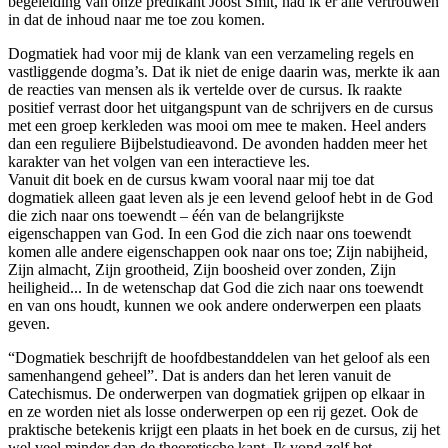
begeleiding van onze predikant Joost Smit, had ik er alle vertrouwen
in dat de inhoud naar me toe zou komen.
Dogmatiek had voor mij de klank van een verzameling regels en
vastliggende dogma’s. Dat ik niet de enige daarin was, merkte ik aan
de reacties van mensen als ik vertelde over de cursus. Ik raakte
positief verrast door het uitgangspunt van de schrijvers en de cursus
met een groep kerkleden was mooi om mee te maken. Heel anders
dan een reguliere Bijbelstudieavond. De avonden hadden meer het
karakter van het volgen van een interactieve les.
Vanuit dit boek en de cursus kwam vooral naar mij toe dat
dogmatiek alleen gaat leven als je een levend geloof hebt in de God
die zich naar ons toewendt – één van de belangrijkste
eigenschappen van God. In een God die zich naar ons toewendt
komen alle andere eigenschappen ook naar ons toe; Zijn nabijheid,
Zijn almacht, Zijn grootheid, Zijn boosheid over zonden, Zijn
heiligheid... In de wetenschap dat God die zich naar ons toewendt
en van ons houdt, kunnen we ook andere onderwerpen een plaats
geven.
“Dogmatiek beschrijft de hoofdbestanddelen van het geloof als een
samenhangend geheel”. Dat is anders dan het leren vanuit de
Catechismus. De onderwerpen van dogmatiek grijpen op elkaar in
en ze worden niet als losse onderwerpen op een rij gezet. Ook de
praktische betekenis krijgt een plaats in het boek en de cursus, zij het
wel veel minder dan de theoretische kant. Ik vond zelf het