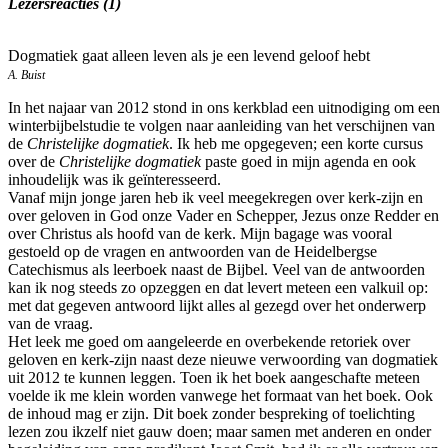
Lezersreacties (1)
Dogmatiek gaat alleen leven als je een levend geloof hebt
A. Buist
In het najaar van 2012 stond in ons kerkblad een uitnodiging om een
winterbijbelstudie te volgen naar aanleiding van het verschijnen van
de
Christelijke dogmatiek
. Ik heb me opgegeven; een korte cursus
over de
Christelijke dogmatiek
paste goed in mijn agenda en ook
inhoudelijk was ik geïnteresseerd.
Vanaf mijn jonge jaren heb ik veel meegekregen over kerk-zijn en
over geloven in God onze Vader en Schepper, Jezus onze Redder en
over Christus als hoofd van de kerk. Mijn bagage was vooral
gestoeld op de vragen en antwoorden van de Heidelbergse
Catechismus als leerboek naast de Bijbel. Veel van de antwoorden
kan ik nog steeds zo opzeggen en dat levert meteen een valkuil op:
met dat gegeven antwoord lijkt alles al gezegd over het onderwerp
van de vraag.
Het leek me goed om aangeleerde en overbekende retoriek over
geloven en kerk-zijn naast deze nieuwe verwoording van dogmatiek
uit 2012 te kunnen leggen. Toen ik het boek aangeschafte meteen
voelde ik me klein worden vanwege het formaat van het boek. Ook
de inhoud mag er zijn. Dit boek zonder bespreking of toelichting
lezen zou ikzelf niet gauw doen; maar samen met anderen en onder