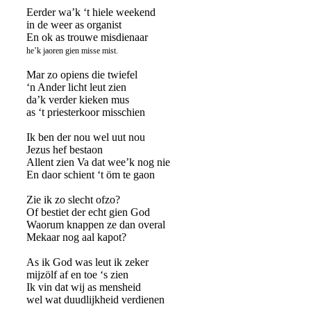
Eerder wa’k ‘t hiele weekend
in de weer as organist
En ok as trouwe misdienaar
he’k jaoren gien misse mist.
Mar zo opiens die twiefel
‘n Ander licht leut zien
da’k verder kieken mus
as ‘t priesterkoor misschien
Ik ben der nou wel uut nou
Jezus hef bestaon
Allent zien Va dat wee’k nog nie
En daor schient ‘t öm te gaon
Zie ik zo slecht ofzo?
Of bestiet der echt gien God
Waorum knappen ze dan overal
Mekaar nog aal kapot?
As ik God was leut ik zeker
mijzölf af en toe ‘s zien
Ik vin dat wij as mensheid
wel wat duudlijkheid verdienen