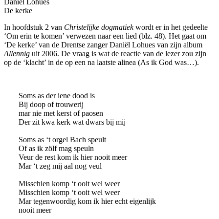
Daniël Lohues
De kerke
In hoofdstuk 2 van
Christelijke dogmatiek
wordt er in het gedeelte
‘Om erin te komen’ verwezen naar een lied (blz. 48). Het gaat om
‘De kerke’ van de Drentse zanger Daniël Lohues van zijn album
Allennig
uit 2006. De vraag is wat de reactie van de lezer zou zijn
op de ‘klacht’ in de op een na laatste alinea (As ik God was…).
Soms as der iene dood is
Bij doop of trouwerij
mar nie met kerst of paosen
Der zit kwa kerk wat dwars bij mij
Soms as ‘t orgel Bach speult
Of as ik zölf mag speuln
Veur de rest kom ik hier nooit meer
Mar ‘t zeg mij aal nog veul
Misschien komp ‘t ooit wel weer
Misschien komp ‘t ooit wel weer
Mar tegenwoordig kom ik hier echt eigenlijk
nooit meer