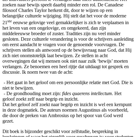
zoeken naar bewijs speelt daarbij minder een rol. De Canadese
filosoof Charles Taylor herkent dit, door te wijzen op een
belangrijke culturele wijziging. Hij stelt dat het voor de moderne
ste
21
eeuwse gelovige veel gemakkelijker is zich te verplaatsen in
het leven van een ongelovige, en omgekeerd, dan zijn
middeleeuwse broeder of zuster. Tradities zijn nu veel minder
gesloten. Deze culturele verandering is voor de schrijvers aanleiding
om eerst aandacht te vragen voor de genoemde voorvragen. De
schrijvers stellen als antwoord op de bewijsvraag naar God, dat Hij
zich niet onomstotelijk laat bewijzen. Ze stellen in acht
overwegingen dat wij mensen ook niet naar zulk ‘bewijs’ moeten
verlangen. Ze benoemen een heel rijtje dat uitdaagt tot gesprek en
discussie. Ik noem twee van de acht:
- Het gaat in het geloof om een persoonlijke relatie met God. Die is
niet te bewijzen.
- De grondhouding moet zijn:
fides quaerens intellectum
. Het
geloof zoekt zelf naar begrip en inzicht.
Dat het geloof zelf zoekt naar begrip en inzicht is wel een kernpunt
in deze dogmatiek. De auteurs noemen Augustinus als voorbeeld,
die door de preken van Ambrosius op het spoor van God werd
gezet.
Dit boek is bijzonder geschikt voor zelfstudie, bespreking in
leeskringen of waar het eigenlijk voor geschreven is: voor studenten