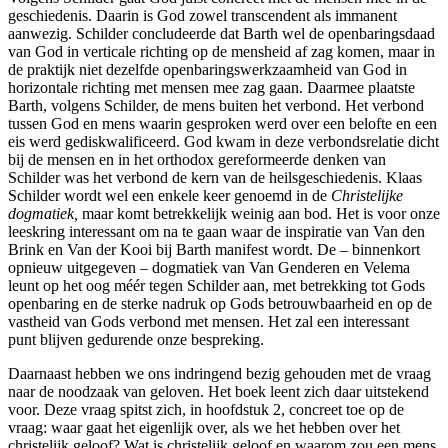
geschiedenis. Daarin is God zowel transcendent als immanent
aanwezig. Schilder concludeerde dat Barth wel de openbaringsdaad
van God in verticale richting op de mensheid af zag komen, maar in
de praktijk niet dezelfde openbaringswerkzaamheid van God in
horizontale richting met mensen mee zag gaan. Daarmee plaatste
Barth, volgens Schilder, de mens buiten het verbond. Het verbond
tussen God en mens waarin gesproken werd over een belofte en een
eis werd gediskwalificeerd. God kwam in deze verbondsrelatie dicht
bij de mensen en in het orthodox gereformeerde denken van
Schilder was het verbond de kern van de heilsgeschiedenis. Klaas
Schilder wordt wel een enkele keer genoemd in de
Christelijke
dogmatiek,
maar komt betrekkelijk weinig aan bod. Het is voor onze
leeskring interessant om na te gaan waar de inspiratie van Van den
Brink en Van der Kooi bij Barth manifest wordt. De – binnenkort
opnieuw uitgegeven – dogmatiek van Van Genderen en Velema
leunt op het oog méér tegen Schilder aan, met betrekking tot Gods
openbaring en de sterke nadruk op Gods betrouwbaarheid en op de
vastheid van Gods verbond met mensen. Het zal een interessant
punt blijven gedurende onze bespreking.
Daarnaast hebben we ons indringend bezig gehouden met de vraag
naar de noodzaak van geloven. Het boek leent zich daar uitstekend
voor. Deze vraag spitst zich, in hoofdstuk 2, concreet toe op de
vraag: waar gaat het eigenlijk over, als we het hebben over het
christelijk geloof? Wat is christelijk geloof en waarom zou een mens