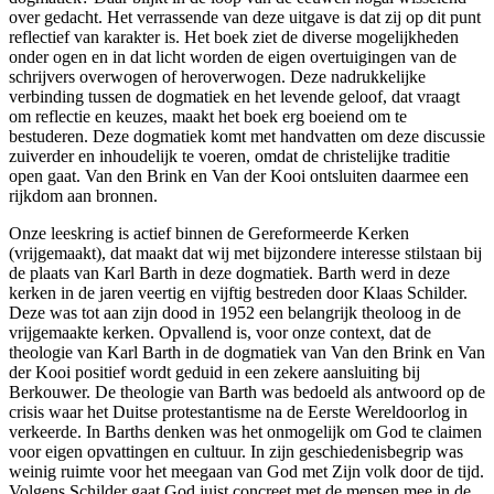
over gedacht. Het verrassende van deze uitgave is dat zij op dit punt
reflectief van karakter is. Het boek ziet de diverse mogelijkheden
onder ogen en in dat licht worden de eigen overtuigingen van de
schrijvers overwogen of heroverwogen. Deze nadrukkelijke
verbinding tussen de dogmatiek en het levende geloof, dat vraagt
om reflectie en keuzes, maakt het boek erg boeiend om te
bestuderen. Deze dogmatiek komt met handvatten om deze discussie
zuiverder en inhoudelijk te voeren, omdat de christelijke traditie
open gaat. Van den Brink en Van der Kooi ontsluiten daarmee een
rijkdom aan bronnen.
Onze leeskring is actief binnen de Gereformeerde Kerken
(vrijgemaakt), dat maakt dat wij met bijzondere interesse stilstaan bij
de plaats van Karl Barth in deze dogmatiek. Barth werd in deze
kerken in de jaren veertig en vijftig bestreden door Klaas Schilder.
Deze was tot aan zijn dood in 1952 een belangrijk theoloog in de
vrijgemaakte kerken. Opvallend is, voor onze context, dat de
theologie van Karl Barth in de dogmatiek van Van den Brink en Van
der Kooi positief wordt geduid in een zekere aansluiting bij
Berkouwer. De theologie van Barth was bedoeld als antwoord op de
crisis waar het Duitse protestantisme na de Eerste Wereldoorlog in
verkeerde. In Barths denken was het onmogelijk om God te claimen
voor eigen opvattingen en cultuur. In zijn geschiedenisbegrip was
weinig ruimte voor het meegaan van God met Zijn volk door de tijd.
Volgens Schilder gaat God juist concreet met de mensen mee in de