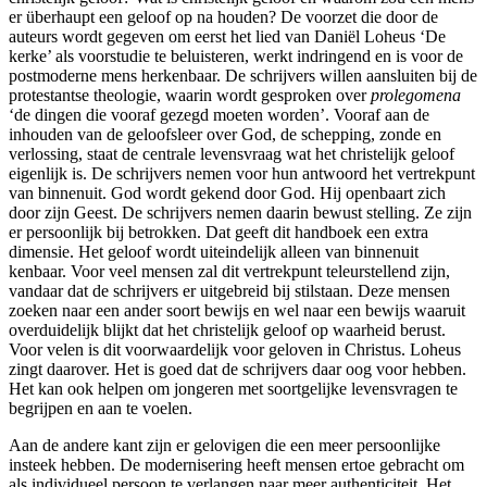
er überhaupt een geloof op na houden? De voorzet die door de
auteurs wordt gegeven om eerst het lied van Daniël Loheus ‘De
kerke’ als voorstudie te beluisteren, werkt indringend en is voor de
postmoderne mens herkenbaar. De schrijvers willen aansluiten bij de
protestantse theologie, waarin wordt gesproken over
prolegomena
‘de dingen die vooraf gezegd moeten worden’. Vooraf aan de
inhouden van de geloofsleer over God, de schepping, zonde en
verlossing, staat de centrale levensvraag wat het christelijk geloof
eigenlijk is. De schrijvers nemen voor hun antwoord het vertrekpunt
van binnenuit. God wordt gekend door God. Hij openbaart zich
door zijn Geest. De schrijvers nemen daarin bewust stelling. Ze zijn
er persoonlijk bij betrokken. Dat geeft dit handboek een extra
dimensie. Het geloof wordt uiteindelijk alleen van binnenuit
kenbaar. Voor veel mensen zal dit vertrekpunt teleurstellend zijn,
vandaar dat de schrijvers er uitgebreid bij stilstaan. Deze mensen
zoeken naar een ander soort bewijs en wel naar een bewijs waaruit
overduidelijk blijkt dat het christelijk geloof op waarheid berust.
Voor velen is dit voorwaardelijk voor geloven in Christus. Loheus
zingt daarover. Het is goed dat de schrijvers daar oog voor hebben.
Het kan ook helpen om jongeren met soortgelijke levensvragen te
begrijpen en aan te voelen.
Aan de andere kant zijn er gelovigen die een meer persoonlijke
insteek hebben. De modernisering heeft mensen ertoe gebracht om
als individueel persoon te verlangen naar meer authenticiteit. Het