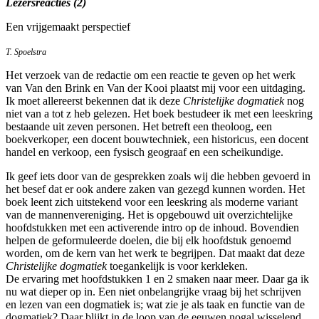
Lezersreacties (2)
Een vrijgemaakt perspectief
T. Spoelstra
Het verzoek van de redactie om een reactie te geven op het werk
van Van den Brink en Van der Kooi plaatst mij voor een uitdaging.
Ik moet allereerst bekennen dat ik deze
Christelijke dogmatiek
nog
niet van a tot z heb gelezen. Het boek bestudeer ik met een leeskring
bestaande uit zeven personen. Het betreft een theoloog, een
boekverkoper, een docent bouwtechniek, een historicus, een docent
handel en verkoop, een fysisch geograaf en een scheikundige.
Ik geef iets door van de gesprekken zoals wij die hebben gevoerd in
het besef dat er ook andere zaken van gezegd kunnen worden. Het
boek leent zich uitstekend voor een leeskring als moderne variant
van de mannenvereniging. Het is opgebouwd uit overzichtelijke
hoofdstukken met een activerende intro op de inhoud. Bovendien
helpen de geformuleerde doelen, die bij elk hoofdstuk genoemd
worden, om de kern van het werk te begrijpen. Dat maakt dat deze
Christelijke dogmatiek
toegankelijk is voor kerkleken.
De ervaring met hoofdstukken 1 en 2 smaken naar meer. Daar ga ik
nu wat dieper op in. Een niet onbelangrijke vraag bij het schrijven
en lezen van een dogmatiek is; wat zie je als taak en functie van de
dogmatiek? Daar blijkt in de loop van de eeuwen nogal wisselend