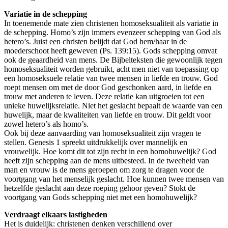
Variatie in de schepping
In toenemende mate zien christenen homoseksualiteit als variatie in
de schepping. Homo’s zijn immers evenzeer schepping van God als
hetero’s. Juist een christen belijdt dat God hem/haar in de
moederschoot heeft geweven (Ps. 139:15). Gods schepping omvat
ook de geaardheid van mens. De Bijbelteksten die gewoonlijk tegen
homoseksualiteit worden gebruikt, acht men niet van toepassing op
een homoseksuele relatie van twee mensen in liefde en trouw. God
roept mensen om met de door God geschonken aard, in liefde en
trouw met anderen te leven. Deze relatie kan uitgroeien tot een
unieke huwelijksrelatie. Niet het geslacht bepaalt de waarde van een
huwelijk, maar de kwaliteiten van liefde en trouw. Dit geldt voor
zowel hetero’s als homo’s.
Ook bij deze aanvaarding van homoseksualiteit zijn vragen te
stellen. Genesis 1 spreekt uitdrukkelijk over mannelijk en
vrouwelijk. Hoe komt dit tot zijn recht in een homohuwelijk? God
heeft zijn schepping aan de mens uitbesteed. In de tweeheid van
man en vrouw is de mens geroepen om zorg te dragen voor de
voortgang van het menselijk geslacht. Hoe kunnen twee mensen van
hetzelfde geslacht aan deze roeping gehoor geven? Stokt de
voortgang van Gods schepping niet met een homohuwelijk?
Verdraagt elkaars lastigheden
Het is duidelijk: christenen denken verschillend over