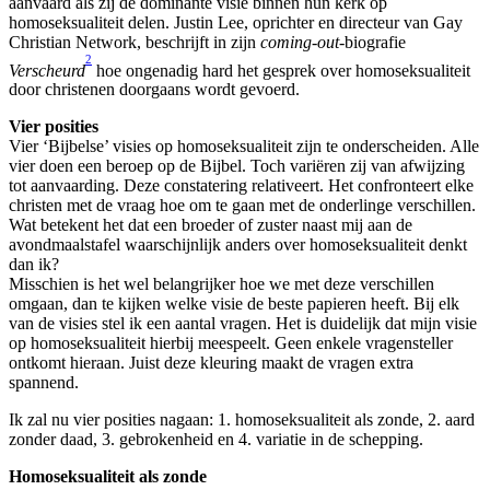
aanvaard als zij de dominante visie binnen hun kerk op
homoseksualiteit delen. Justin Lee, oprichter en directeur van Gay
Christian Network, beschrijft in zijn
coming-out-
biografie
2
Verscheurd
hoe ongenadig hard het gesprek over homoseksualiteit
door christenen doorgaans wordt gevoerd.
Vier posities
Vier ‘Bijbelse’ visies op homoseksualiteit zijn te onderscheiden. Alle
vier doen een beroep op de Bijbel. Toch variëren zij van afwijzing
tot aanvaarding. Deze constatering relativeert. Het confronteert elke
christen met de vraag hoe om te gaan met de onderlinge verschillen.
Wat betekent het dat een broeder of zuster naast mij aan de
avondmaalstafel waarschijnlijk anders over homoseksualiteit denkt
dan ik?
Misschien is het wel belangrijker hoe we met deze verschillen
omgaan, dan te kijken welke visie de beste papieren heeft. Bij elk
van de visies stel ik een aantal vragen. Het is duidelijk dat mijn visie
op homoseksualiteit hierbij meespeelt. Geen enkele vragensteller
ontkomt hieraan. Juist deze kleuring maakt de vragen extra
spannend.
Ik zal nu vier posities nagaan: 1. homoseksualiteit als zonde, 2. aard
zonder daad, 3. gebrokenheid en 4. variatie in de schepping.
Homoseksualiteit als zonde