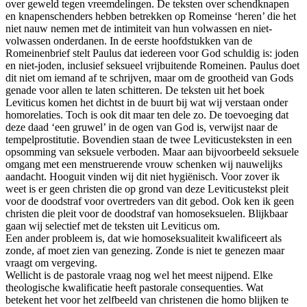
over geweld tegen vreemdelingen. De teksten over schendknapen
en knapenschenders hebben betrekken op Romeinse ‘heren’ die het
niet nauw nemen met de intimiteit van hun volwassen en niet-
volwassen onderdanen. In de eerste hoofdstukken van de
Romeinenbrief stelt Paulus dat iedereen voor God schuldig is: joden
en niet-joden, inclusief seksueel vrijbuitende Romeinen. Paulus doet
dit niet om iemand af te schrijven, maar om de grootheid van Gods
genade voor allen te laten schitteren. De teksten uit het boek
Leviticus komen het dichtst in de buurt bij wat wij verstaan onder
homorelaties. Toch is ook dit maar ten dele zo. De toevoeging dat
deze daad ‘een gruwel’ in de ogen van God is, verwijst naar de
tempelprostitutie. Bovendien staan de twee Leviticusteksten in een
opsomming van seksuele verboden. Maar aan bijvoorbeeld seksuele
omgang met een menstruerende vrouw schenken wij nauwelijks
aandacht. Hooguit vinden wij dit niet hygiënisch. Voor zover ik
weet is er geen christen die op grond van deze Leviticustekst pleit
voor de doodstraf voor overtreders van dit gebod. Ook ken ik geen
christen die pleit voor de doodstraf van homoseksuelen. Blijkbaar
gaan wij selectief met de teksten uit Leviticus om.
Een ander probleem is, dat wie homoseksualiteit kwalificeert als
zonde, af moet zien van genezing. Zonde is niet te genezen maar
vraagt om vergeving.
Wellicht is de pastorale vraag nog wel het meest nijpend. Elke
theologische kwalificatie heeft pastorale consequenties. Wat
betekent het voor het zelfbeeld van christenen die homo blijken te