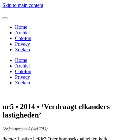
raagt
Skip to main content
ders
heden’
Home
Archief
Colofon
Privacy
Zoeken
Home
Archief
Colofon
Privacy
Zoeken
nr5 • 2014 • ‘Verdraagt elkanders
lastigheden’
28e jaargang nr. 5 (mei 2014)
thema:
Lastige liefde? Over homoseksualiteit en kerk