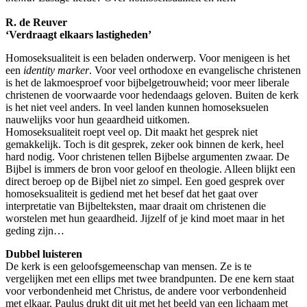
R. de Reuver
‘Verdraagt elkaars lastigheden’
Homoseksualiteit is een beladen onderwerp. Voor menigeen is het
een
identity marker
. Voor veel orthodoxe en evangelische christenen
is het de lakmoesproef voor bijbelgetrouwheid; voor meer liberale
christenen de voorwaarde voor hedendaags geloven. Buiten de kerk
is het niet veel anders. In veel landen kunnen homoseksuelen
nauwelijks voor hun geaardheid uitkomen.
Homoseksualiteit roept veel op. Dit maakt het gesprek niet
gemakkelijk. Toch is dit gesprek, zeker ook binnen de kerk, heel
hard nodig. Voor christenen tellen Bijbelse argumenten zwaar. De
Bijbel is immers de bron voor geloof en theologie. Alleen blijkt een
direct beroep op de Bijbel niet zo simpel. Een goed gesprek over
homoseksualiteit is gediend met het besef dat het gaat over
interpretatie van Bijbelteksten, maar draait om christenen die
worstelen met hun geaardheid. Jijzelf of je kind moet maar in het
geding zijn…
Dubbel luisteren
De kerk is een geloofsgemeenschap van mensen. Ze is te
vergelijken met een ellips met twee brandpunten. De ene kern staat
voor verbondenheid met Christus, de andere voor verbondenheid
met elkaar. Paulus drukt dit uit met het beeld van een lichaam met