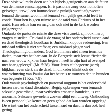
Deze visie wil recht doen aan het bijbels getuigenis en aan de feiten
van de menswetenschappen. Er is pastorale zorg voor homofiele
gelovigen, terwijl een homoseksuele praktijk wordt afgewezen.
Iemand die samenwoont met iemand van gelijk geslacht leeft in
zonde. Voor hen is geen ruimte aan de tafel van Christus of in het
ambt. Hun relatie kan en mag dan ook niet in de kerk worden
(in)gezegend.
Ondanks de pastorale ruimte die deze visie zoekt, zijn ook hierbij
vragen te stellen. Cruciaal is de vraag of het onderscheid tussen aard
en daad theologisch houdbaar is. Juridisch klopt de redenering. Een
misdaad willen is niet strafbaar, een misdaad plegen wel.
Theologisch ligt dit anders. God telt immers niet alleen iemands
daden, maar ziet het hart aan. In de Bergrede stelt Jezus: “ieder die
naar een vrouw kijkt en haar begeert, heeft in zijn hart al overspel
met haar gepleegd” (Mt. 5:28). Voor Jezus telt begeerte (aard)
blijkbaar even sterk als de daad. In dit kader klinkt ook de
waarschuwing van Paulus dat het beter is te trouwen dan te branden
van begeerte (1 Kor. 7:9).
Ook vanuit psychologisch en pastoraal oogpunt is het onderscheid
tussen aard en daad discutabel. Begrip opbrengen voor iemands
seksuele geaardheid, maar verbieden ernaar te handelen, is een
anomalie. Seksuele gevoelens zoeken altijd een uitweg. Onthouding
is een persoonlijke keuze en geen gebod dat kan worden opgelegd.
De winst van het onderscheid tussen aard en daad is dan ook heel
gering.