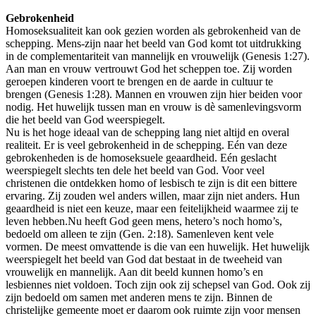
Gebrokenheid
Homoseksualiteit kan ook gezien worden als gebrokenheid van de
schepping. Mens-zijn naar het beeld van God komt tot uitdrukking
in de complementariteit van mannelijk en vrouwelijk (Genesis 1:27).
Aan man en vrouw vertrouwt God het scheppen toe. Zij worden
geroepen kinderen voort te brengen en de aarde in cultuur te
brengen (Genesis 1:28). Mannen en vrouwen zijn hier beiden voor
nodig. Het huwelijk tussen man en vrouw is dè samenlevingsvorm
die het beeld van God weerspiegelt.
Nu is het hoge ideaal van de schepping lang niet altijd en overal
realiteit. Er is veel gebrokenheid in de schepping. Eén van deze
gebrokenheden is de homoseksuele geaardheid. Eén geslacht
weerspiegelt slechts ten dele het beeld van God. Voor veel
christenen die ontdekken homo of lesbisch te zijn is dit een bittere
ervaring. Zij zouden wel anders willen, maar zijn niet anders. Hun
geaardheid is niet een keuze, maar een feitelijkheid waarmee zij te
leven hebben.Nu heeft God geen mens, hetero’s noch homo’s,
bedoeld om alleen te zijn (Gen. 2:18). Samenleven kent vele
vormen. De meest omvattende is die van een huwelijk. Het huwelijk
weerspiegelt het beeld van God dat bestaat in de tweeheid van
vrouwelijk en mannelijk. Aan dit beeld kunnen homo’s en
lesbiennes niet voldoen. Toch zijn ook zij schepsel van God. Ook zij
zijn bedoeld om samen met anderen mens te zijn. Binnen de
christelijke gemeente moet er daarom ook ruimte zijn voor mensen