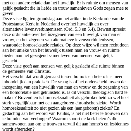
met een andere relatie dan het huwelijk. Er is ruimte om mensen van
gelijk geslacht die in liefde en trouw samenleven Gods zegen mee te
geven.
Deze visie ligt ten grondslag aan het artikel in de Kerkorde van de
Protestantse Kerk in Nederland over het huwelijk en over
alternatieve levensverbintenissen (Ord. 5.3 en 5.4). Bewust spreekt
deze ordinantie over het ínzegenen van een huwelijk van man en
vrouw, en het zégenen van alternatieve levensverbintenissen,
waaronder homoseksuele relaties. Op deze wijze wil men recht doen
aan het unieke van het huwelijk tussen man en vrouw en ruimte
bieden aan het gezegend samenleven van mensen van gelijk
geslacht.
Deze visie geeft aan mensen van gelijk geslacht alle ruimte binnen
de gemeente van Christus.
Het verschil dat wordt gemaakt tussen homo’s en hetero’s is meer
inhoudelijk dan praktisch. De vraag is of het onderscheid tussen de
inzegening van een huwelijk van man en vrouw en de zegening van
een homorelatie niet gekunsteld is. Is dit verschil theologisch hard te
maken? Bovendien is homoseksualiteit als gebrokenheid zo wel heel
sterk vergelijkbaar met een aangeboren chronische ziekte. Wordt
homoseksualiteit zo niet gezien als een (aangeboren) ziekte? En,
gedachtig aan het woord van Paulus, is het niet beter te trouwen dan
te branden van verlangen? Waarom spoort de kerk hetero’s die
samenwonen aan om te trouwen terwijl dit aan homo’s en lesbiennes
wordt afgeraden?