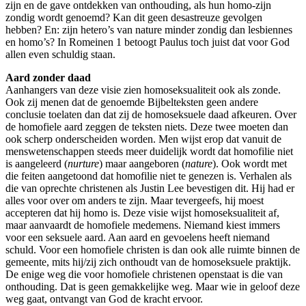
zijn en de gave ontdekken van onthouding, als hun homo-zijn
zondig wordt genoemd? Kan dit geen desastreuze gevolgen
hebben? En: zijn hetero’s van nature minder zondig dan lesbiennes
en homo’s? In Romeinen 1 betoogt Paulus toch juist dat voor God
allen even schuldig staan.
Aard zonder daad
Aanhangers van deze visie zien homoseksualiteit ook als zonde.
Ook zij menen dat de genoemde Bijbelteksten geen andere
conclusie toelaten dan dat zij de homoseksuele daad afkeuren. Over
de homofiele aard zeggen de teksten niets. Deze twee moeten dan
ook scherp onderscheiden worden. Men wijst erop dat vanuit de
menswetenschappen steeds meer duidelijk wordt dat homofilie niet
is aangeleerd (
nurture
) maar aangeboren (
nature
). Ook wordt met
die feiten aangetoond dat homofilie niet te genezen is. Verhalen als
die van oprechte christenen als Justin Lee bevestigen dit. Hij had er
alles voor over om anders te zijn. Maar tevergeefs, hij moest
accepteren dat hij homo is. Deze visie wijst homoseksualiteit af,
maar aanvaardt de homofiele medemens. Niemand kiest immers
voor een seksuele aard. Aan aard en gevoelens heeft niemand
schuld. Voor een homofiele christen is dan ook alle ruimte binnen de
gemeente, mits hij/zij zich onthoudt van de homoseksuele praktijk.
De enige weg die voor homofiele christenen openstaat is die van
onthouding. Dat is geen gemakkelijke weg. Maar wie in geloof deze
weg gaat, ontvangt van God de kracht ervoor.