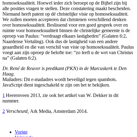
homoseksualiteit. Hoewel ieder zich beroept op de Bijbel zijn bij
alle posities vragen te stellen. Deze constatering maakt bescheiden.
Niemand heeft patent op dé christelijke visie op homoseksualiteit.
We zullen moeten accepteren dat christenen verschillend denken
over homoseksualiteit. Beslissend voor een goed gesprek over en
ruimte voor homoseksualiteit binnen de christelijke gemeente is de
oproep van Paulus: “verdraagt elkaars lastigheden” (Galaten 6:2,
Naardense Vertaling). Ook dus de lastigheid van een andere
geaardheid en die van verschil van visie op homoseksualiteit. Paulus
voegt aan zijn oproep de belofte toe: “zo leeft u de wet van Christus
na” (Galaten 6:2).
Dr. René de Reuver is predikant (PKN) in de Marcuskerk te Den
Haag.
Mailadres:
Dit e-mailadres wordt beveiligd tegen spambots.
JavaScript dient ingeschakeld te zijn om het te bekijken.
1
Heerenveen 2013, zie ook het artikel van W. Dekker in dit
nummer.
2
Verscheurd,
Ark Media, Amsterdam 2014.
Vorige