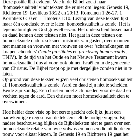
Deze positie lijkt evident. Wie in de Bijbel zoekt naar
‘homoseksualiteit’ vindt teksten die er niet om liegen: Genesis 19,
Richteren 19, Leviticus 18:22 en 20:13, Romeinen 1:26-27, 1
Korintiërs 6:10 en 1 Timoteüs 1:10. Lezing van deze teksten lijkt
maar één conclusie over te laten: homoseksualiteit is zonde. Het is
tegennatuurlijk en God gruwelt ervan. Het onderscheid tussen aard
en daad kennen deze teksten niet. Het gaat in deze teksten om
homoseksuele daden: seksueel misbruik van gasten, over mannen
met mannen en vrouwen met vrouwen en over ‘schandknapen en
knapenschenders’ (‘
male prostitutes
en
practising
homosexuals’
,
TNIV). In de tijd van het Oude en het Nieuwe Testament kwam
homoseksualiteit dus al voor, ook binnen Israël en in de gemeente
van Christus. De Bijbel roept op je met dergelijke zonden niet in te
laten.
Op grond van deze teksten wijzen veel christenen homoseksualiteit
af. Homoseksualiteit is zonde. Aard en daad zijn niet te scheiden.
Beide zijn zondig. Een christen moet zich hoeden voor de daad en
vechten tegen de aard. Een christen moet homoseksualiteit zien te
overwinnen.
Hoe helder deze visie op het eerste gezicht ook lijkt, juist een
nauwkeurige exegese van de teksten stelt de nodige vragen. Bij
nadere beschouwing blijken de Bijbelteksten niet te gaan over een
homoseksuele relatie van twee volwassen mensen die uit liefde en
trouw voor elkaar kiezen. In Genesis 19 en Richteren 19 gaat het