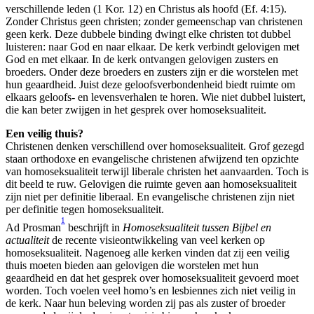
verschillende leden (1 Kor. 12) en Christus als hoofd (Ef. 4:15).
Zonder Christus geen christen; zonder gemeenschap van christenen
geen kerk. Deze dubbele binding dwingt elke christen tot dubbel
luisteren: naar God en naar elkaar. De kerk verbindt gelovigen met
God en met elkaar. In de kerk ontvangen gelovigen zusters en
broeders. Onder deze broeders en zusters zijn er die worstelen met
hun geaardheid. Juist deze geloofsverbondenheid biedt ruimte om
elkaars geloofs- en levensverhalen te horen. Wie niet dubbel luistert,
die kan beter zwijgen in het gesprek over homoseksualiteit.
Een veilig thuis?
Christenen denken verschillend over homoseksualiteit. Grof gezegd
staan orthodoxe en evangelische christenen afwijzend ten opzichte
van homoseksualiteit terwijl liberale christen het aanvaarden. Toch is
dit beeld te ruw. Gelovigen die ruimte geven aan homoseksualiteit
zijn niet per definitie liberaal. En evangelische christenen zijn niet
per definitie tegen homoseksualiteit.
1
Ad Prosman
beschrijft in
Homoseksualiteit tussen Bijbel en
actualiteit
de recente visieontwikkeling van veel kerken op
homoseksualiteit. Nagenoeg alle kerken vinden dat zij een veilig
thuis moeten bieden aan gelovigen die worstelen met hun
geaardheid en dat het gesprek over homoseksualiteit gevoerd moet
worden. Toch voelen veel homo’s en lesbiennes zich niet veilig in
de kerk. Naar hun beleving worden zij pas als zuster of broeder