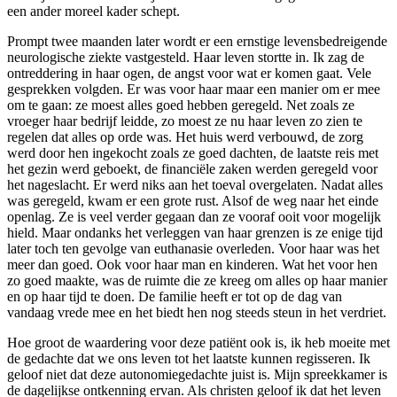
een ander moreel kader schept.
Prompt twee maanden later wordt er een ernstige levensbedreigende
neurologische ziekte vastgesteld. Haar leven stortte in. Ik zag de
ontreddering in haar ogen, de angst voor wat er komen gaat. Vele
gesprekken volgden. Er was voor haar maar een manier om er mee
om te gaan: ze moest alles goed hebben geregeld. Net zoals ze
vroeger haar bedrijf leidde, zo moest ze nu haar leven zo zien te
regelen dat alles op orde was. Het huis werd verbouwd, de zorg
werd door hen ingekocht zoals ze goed dachten, de laatste reis met
het gezin werd geboekt, de financiële zaken werden geregeld voor
het nageslacht. Er werd niks aan het toeval overgelaten. Nadat alles
was geregeld, kwam er een grote rust. Alsof de weg naar het einde
openlag. Ze is veel verder gegaan dan ze vooraf ooit voor mogelijk
hield. Maar ondanks het verleggen van haar grenzen is ze enige tijd
later toch ten gevolge van euthanasie overleden. Voor haar was het
meer dan goed. Ook voor haar man en kinderen. Wat het voor hen
zo goed maakte, was de ruimte die ze kreeg om alles op haar manier
en op haar tijd te doen. De familie heeft er tot op de dag van
vandaag vrede mee en het biedt hen nog steeds steun in het verdriet.
Hoe groot de waardering voor deze patiënt ook is, ik heb moeite met
de gedachte dat we ons leven tot het laatste kunnen regisseren. Ik
geloof niet dat deze autonomiegedachte juist is. Mijn spreekkamer is
de dagelijkse ontkenning ervan. Als christen geloof ik dat het leven