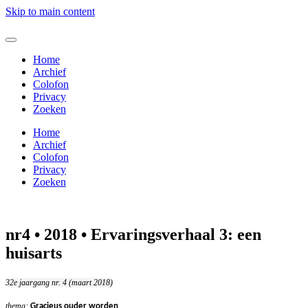
Skip to main content
Home
Archief
Colofon
Privacy
Zoeken
Home
Archief
Colofon
Privacy
Zoeken
nr4 • 2018 • Ervaringsverhaal 3: een
huisarts
32e jaargang nr. 4 (maart 2018)
thema:
Gracieus ouder worden