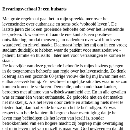
Ervaringsverhaal 3: een huisarts
Met grote regelmaat gaat het in mijn spreekkamer over het
levenseinde: over euthanasie en soms ook ‘voltooid leven’. De
laatste jaren zie ik een groeiende behoefte om over het levenseinde
te spreken. Ik waardeer dit aan de ene kant als een positieve
ontwikkeling, omdat mensen gaan nadenken over wat hun leven
waardevol en zinvol maakt. Daarnaast helpt het mij om in een vroeg
stadium duidelijk te hebben waar de patiënt voor staat zodat we -
patiënt, familie en huisarts - later niet voor verrassingen te komen te
staan.
De keerzijde van deze groeiende behoefte is mijns inziens gelegen
in de toegenomen behoefte aan regie over het levenseinde. Zo denk
ik terug aan een gezonde 60-jarige vrouw die bij mij kwam met een
euthanasieverklaring. Ze beschreef mogelijke situaties waarin ze zou
kunnen komen te verkeren. Dementie, onbehandelbaar kanker,
beroertes met afname van wilsbekwaamheid etc. En in alle gevallen
was er maar één wens: euthanasie. Ze geloofde niet en dat maakte
het makkelijk. Als het leven door ziekte en aftakeling niets meer te
bieden had, dan had ze de keuze om het te beëindigen. Er was
respect van beide kanten: ik begreep haar overtuiging dat je het
leven mag beëindigen als het leven van jezelf is, zonder
betrokkenheid van een hogere macht; zij begreep mijn overtuiging
dat mijn leven niet van mijzelf is maar van God gegeven en dat dit