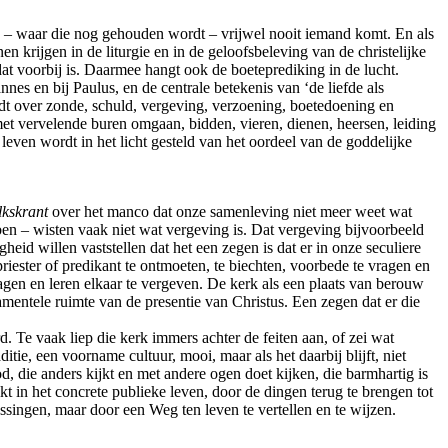
– waar die nog gehouden wordt – vrijwel nooit iemand komt. En als
n krijgen in de liturgie en in de geloofsbeleving van de christelijke
at voorbij is. Daarmee hangt ook de boeteprediking in de lucht.
es en bij Paulus, en de centrale betekenis van ‘de liefde als
t over zonde, schuld, vergeving, verzoening, boetedoening en
et vervelende buren omgaan, bidden, vieren, dienen, heersen, leiding
even wordt in het licht gesteld van het oordeel van de goddelijke
lkskrant
over het manco dat onze samenleving niet meer weet wat
en – wisten vaak niet wat vergeving is. Dat vergeving bijvoorbeeld
eid willen vaststellen dat het een zegen is dat er in onze seculiere
iester of predikant te ontmoeten, te biechten, voorbede te vragen en
en en leren elkaar te vergeven. De kerk als een plaats van berouw
mentele ruimte van de presentie van Christus. Een zegen dat er die
d. Te vaak liep die kerk immers achter de feiten aan, of zei wat
ie, een voorname cultuur, mooi, maar als het daarbij blijft, niet
od, die anders kijkt en met andere ogen doet kijken, die barmhartig is
kt in het concrete publieke leven, door de dingen terug te brengen tot
ossingen, maar door een Weg ten leven te vertellen en te wijzen.