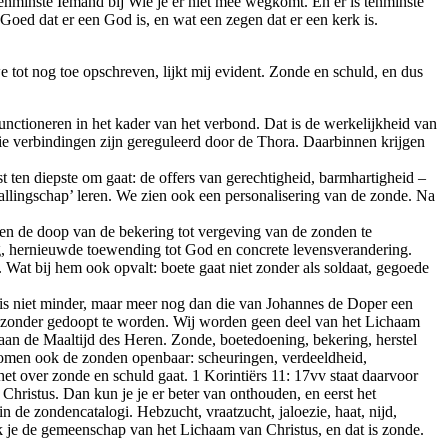
tenminste Iemand bij Wie je er niet mee wegkomt. En er is tenminste
oed dat er een God is, en wat een zegen dat er een kerk is.
e tot nog toe opschreven, lijkt mij evident. Zonde en schuld, en dus
unctioneren in het kader van het verbond. Dat is de werkelijkheid van
ie verbindingen zijn gereguleerd door de Thora. Daarbinnen krijgen
st ten diepste om gaat: de offers van gerechtigheid, barmhartigheid –
 ballingschap’ leren. We zien ook een personalisering van de zonde. Na
 en de doop van de bekering tot vergeving van de zonden te
ng, hernieuwde toewending tot God en concrete levensverandering.
. Wat bij hem ook opvalt: boete gaat niet zonder als soldaat, gegoede
p is niet minder, maar meer nog dan die van Johannes de Doper een
s, zonder gedoopt te worden. Wij worden geen deel van het Lichaam
 aan de Maaltijd des Heren. Zonde, boetedoening, bekering, herstel
komen ook de zonden openbaar: scheuringen, verdeeldheid,
het over zonde en schuld gaat. 1 Korintiërs 11: 17vv staat daarvoor
Christus. Dan kun je je er beter van onthouden, en eerst het
 de zondencatalogi. Hebzucht, vraatzucht, jaloezie, haat, nijd,
ek je de gemeenschap van het Lichaam van Christus, en dat is zonde.