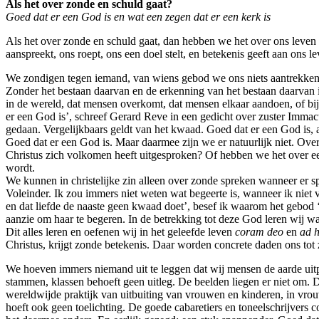
Als het over zonde en schuld gaat?
Goed dat er een God is en wat een zegen dat er een kerk is
Als het over zonde en schuld gaat, dan hebben we het over ons leven
aanspreekt, ons roept, ons een doel stelt, en betekenis geeft aan ons 
We zondigen tegen iemand, van wiens gebod we ons niets aantrekken, 
Zonder het bestaan daarvan en de erkenning van het bestaan daarvan 
in de wereld, dat mensen overkomt, dat mensen elkaar aandoen, of bi
er een God is’, schreef Gerard Reve in een gedicht over zuster Immacu
gedaan. Vergelijkbaars geldt van het kwaad. Goed dat er een God is, 
Goed dat er een God is. Maar daarmee zijn we er natuurlijk niet. O
Christus zich volkomen heeft uitgesproken? Of hebben we het over ee
wordt.
We kunnen in christelijke zin alleen over zonde spreken wanneer er s
Voleinder. Ik zou immers niet weten wat begeerte is, wanneer ik niet 
en dat liefde de naaste geen kwaad doet’, besef ik waarom het gebod 
aanzie om haar te begeren. In de betrekking tot deze God leren wij wa
Dit alles leren en oefenen wij in het geleefde leven
coram deo
en
ad 
Christus, krijgt zonde betekenis. Daar worden concrete daden ons tot
We hoeven immers niemand uit te leggen dat wij mensen de aarde ui
stammen, klassen behoeft geen uitleg. De beelden liegen er niet om. D
wereldwijde praktijk van uitbuiting van vrouwen en kinderen, in vro
hoeft ook geen toelichting. De goede cabaretiers en toneelschrijvers