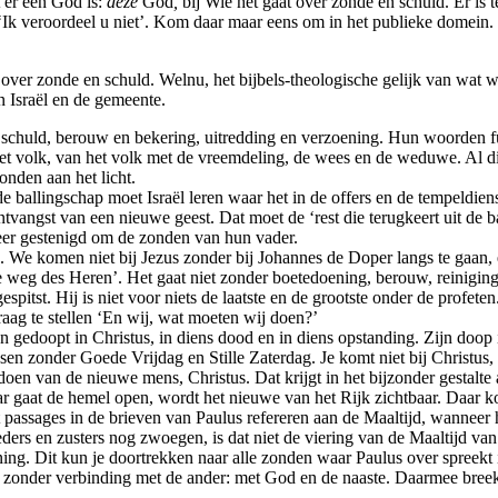
 er een God is:
deze
God
,
bij Wie het gaat over zonde en schuld. Er is 
Ik veroordeel u niet’. Kom daar maar eens om in het publieke domein. G
n over zonde en schuld. Welnu, het bijbels-theologische gelijk van wat w
n Israël en de gemeente.
e, schuld, berouw en bekering, uitredding en verzoening. Hun woorden f
het volk, van het volk met de vreemdeling, de wees en de weduwe. Al d
nden aan het licht.
 de ballingschap moet Israël leren waar het in de offers en de tempeldien
ontvangst van een nieuwe geest. Dat moet de ‘rest die terugkeert uit de
er gestenigd om de zonden van hun vader.
s. We komen niet bij Jezus zonder bij Johannes de Doper langs te gaan,
e weg des Heren’. Het gaat niet zonder boetedoening, berouw, reinigi
itst. Hij is niet voor niets de laatste en de grootste onder de profeten
raag te stellen ‘En wij, wat moeten wij doen?’
n gedoopt in Christus, in diens dood en in diens opstanding. Zijn doo
en zonder Goede Vrijdag en Stille Zaterdag. Je komt niet bij Christu
oen van de nieuwe mens, Christus. Dat krijgt in het bijzonder gestalte
ar gaat de hemel open, wordt het nieuwe van het Rijk zichtbaar. Daar 
t passages in de brieven van Paulus refereren aan de Maaltijd, wanneer 
ders en zusters nog zwoegen, is dat niet de viering van de Maaltijd van 
g. Dit kun je doortrekken naar alle zonden waar Paulus over spreekt in
even zonder verbinding met de ander: met God en de naaste. Daarmee bre