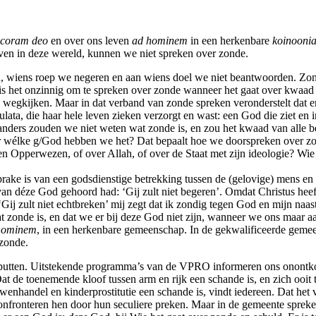
coram deo
en over ons leven
ad hominem
in een herkenbare
koinooni
leven in deze wereld, kunnen we niet spreken over zonde.
wiens roep we negeren en aan wiens doel we niet beantwoorden. Zonde v
is het onzinnig om te spreken over zonde wanneer het gaat over kwaad
j wegkijken. Maar in dat verband van zonde spreken veronderstelt dat e
lata, die haar hele leven zieken verzorgt en wast: een God die ziet en i
anders zouden we niet weten wat zonde is, en zou het kwaad van alle b
ver wélke g/God hebben we het? Dat bepaalt hoe we doorspreken over zo
n Opperwezen, of over Allah, of over de Staat met zijn ideologie? Wie
prake is van een godsdienstige betrekking tussen de (gelovige) mens en
van déze God gehoord had: ‘Gij zult niet begeren’. Omdat Christus heeft 
‘Gij zult niet echtbreken’ mij zegt dat ik zondig tegen God en mijn n
t zonde is, en dat we er bij deze God niet zijn, wanneer we ons maar a
hominem
, in een herkenbare gemeenschap. In de gekwalificeerde gemee
 zonde.
tputten. Uitstekende programma’s van de VPRO informeren ons onontko
at de toenemende kloof tussen arm en rijk een schande is, en zich ooit 
uwenhandel en kinderprostitutie een schande is, vindt iedereen. Dat h
 confronteren hen door hun seculiere preken. Maar in de gemeente sprek