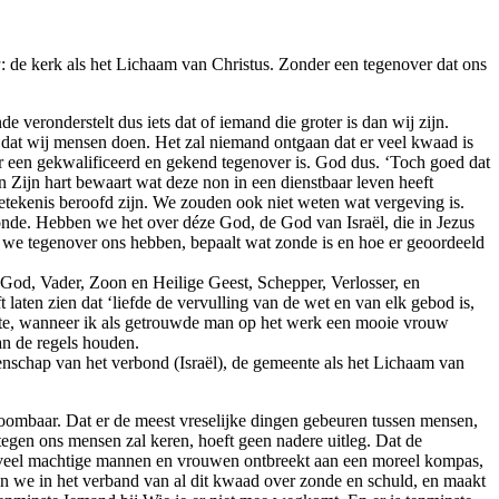
a
: de kerk als het Lichaam van Christus. Zonder een tegenover dat ons
eronderstelt dus iets dat of iemand die groter is dan wij zijn.
 dat wij mensen doen. Het zal niemand ontgaan dat er veel kwaad is
r een gekwalificeerd en gekend tegenover is. God dus. ‘Toch goed dat
n Zijn hart bewaart wat deze non in een dienstbaar leven heeft
etekenis beroofd zijn. We zouden ook niet weten wat vergeving is.
nde. Hebben we het over déze God, de God van Israël, die in Jezus
 we tegenover ons hebben, bepaalt wat zonde is en hoe er geoordeeld
 God, Vader, Zoon en Heilige Geest, Schepper, Verlosser, en
laten zien dat ‘liefde de vervulling van de wet en van elk gebod is,
aaste, wanneer ik als getrouwde man op het werk een mooie vrouw
an de regels houden.
nschap van het verbond (Israël), de gemeente als het Lichaam van
ombaar. Dat er de meest vreselijke dingen gebeuren tussen mensen,
tegen ons mensen zal keren, hoeft geen nadere uitleg. Dat de
et veel machtige mannen en vrouwen ontbreekt aan een moreel kompas,
en we in het verband van al dit kwaad over zonde en schuld, en maakt