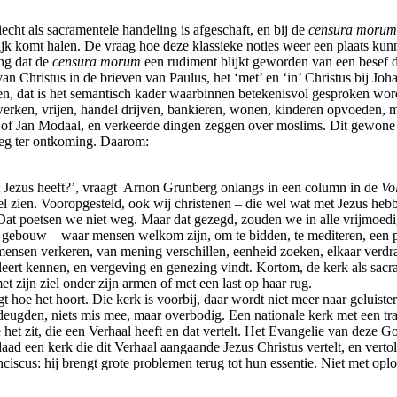
iecht als sacramentele handeling is afgeschaft, en bij de
censura morum
lijk komt halen. De vraag hoe deze klassieke noties weer een plaats kunne
ing dat de
censura morum
een rudiment blijkt geworden van een besef d
hristus in de brieven van Paulus, het ‘met’ en ‘in’ Christus bij Johann
n, dat is het semantisch kader waarbinnen betekenisvol gesproken word
werken, vrijen, handel drijven, bankieren, wonen, kinderen opvoeden, m
jn of Jan Modaal, en verkeerde dingen zeggen over moslims. Dit gewone l
weg ter ontkoming. Daarom:
t Jezus heeft?’, vraagt Arnon Grunberg onlangs in een column in de
Vo
l zien. Vooropgesteld, ook wij christenen – die wel wat met Jezus hebb
 Dat poetsen we niet weg. Maar dat gezegd, zouden we in alle vrijmoedigh
r gebouw – waar mensen welkom zijn, om te bidden, te mediteren, een pr
nsen verkeren, van mening verschillen, eenheid zoeken, elkaar verdrag
eert kennen, en vergeving en genezing vindt. Kortom, de kerk als sacra
t zijn ziel onder zijn armen of met een last op haar rug.
 hoe het hoort. Die kerk is voorbij, daar wordt niet meer naar geluister
ugden, niets mis mee, maar overbodig. Een nationale kerk met een tradit
 het zit, die een Verhaal heeft en dat vertelt. Het Evangelie van deze G
ad een kerk die dit Verhaal aangaande Jezus Christus vertelt, en vertol
ciscus: hij brengt grote problemen terug tot hun essentie. Niet met opl