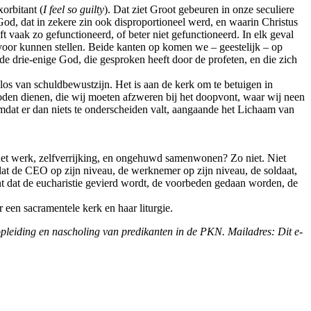
xorbitant (
I feel so guilty
). Dat ziet Groot gebeuren in onze seculiere
od, dat in zekere zin ook disproportioneel werd, en waarin Christus
 vaak zo gefunctioneerd, of beter niet gefunctioneerd. In elk geval
 voor kunnen stellen. Beide kanten op komen we – geestelijk – op
de drie-enige God, die gesproken heeft door de profeten, en die zich
los van schuldbewustzijn. Het is aan de kerk om te betuigen in
goden dienen, die wij moeten afzweren bij het doopvont, waar wij neen
dat er dan niets te onderscheiden valt, aangaande het Lichaam van
p het werk, zelfverrijking, en ongehuwd samenwonen? Zo niet. Niet
dat de CEO op zijn niveau, de werknemer op zijn niveau, de soldaat,
t dat de eucharistie gevierd wordt, de voorbeden gedaan worden, de
een sacramentele kerk en haar liturgie.
e opleiding en nascholing van predikanten in de PKN. Mailadres:
Dit e-