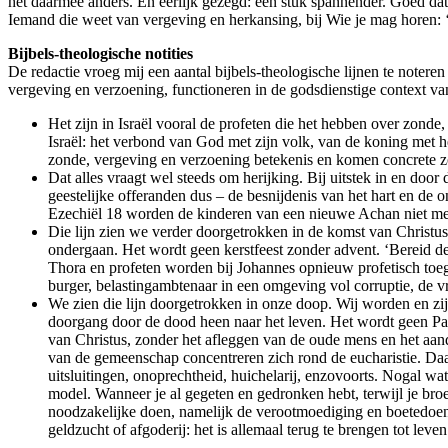
het daarmee anders. En eerlijk gezegd: een stuk spannender. Goed dat
Iemand die weet van vergeving en herkansing, bij Wie je mag horen: ‘
Bijbels-theologische notities
De redactie vroeg mij een aantal bijbels-theologische lijnen te notere
vergeving en verzoening, functioneren in de godsdienstige context va
Het zijn in Israël vooral de profeten die het hebben over zond
Israël: het verbond van God met zijn volk, van de koning met 
zonde, vergeving en verzoening betekenis en komen concrete zo
Dat alles vraagt wel steeds om herijking. Bij uitstek in en door
geestelijke offeranden dus – de besnijdenis van het hart en de 
Ezechiël 18 worden de kinderen van een nieuwe Achan niet me
Die lijn zien we verder doorgetrokken in de komst van Christu
ondergaan. Het wordt geen kerstfeest zonder advent. ‘Bereid d
Thora en profeten worden bij Johannes opnieuw profetisch toegesp
burger, belastingambtenaar in een omgeving vol corruptie, de v
We zien die lijn doorgetrokken in onze doop. Wij worden en zij
doorgang door de dood heen naar het leven. Het wordt geen Pas
van Christus, zonder het afleggen van de oude mens en het aand
van de gemeenschap concentreren zich rond de eucharistie. Da
uitsluitingen, onoprechtheid, huichelarij, enzovoorts. Nogal wa
model. Wanneer je al gegeten en gedronken hebt, terwijl je broe
noodzakelijke doen, namelijk de verootmoediging en boetedoenin
geldzucht of afgoderij: het is allemaal terug te brengen tot l