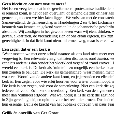
Geen biecht en
censura morum
meer?
Het is een veeg teken dat in de gereformeerd-protestantse traditie de b
er iemand komt, is het of een querulant, of iemand die zijn of haar ge
gemeente, moeten we hier laten liggen. We volstaan met de constater
Samenvattend, de gemeenschap in Handelingen 2 en 4, het Lichaam van C
kenmerk van kennen en gekend worden’ in de johanneïsche geschrifte
absolutie. Wij zondigen in het gewone leven waar wij eten, drinken, 
geven, elkaar zien, de vreemdeling zien of ons eraan ergeren, rijk zi
gerechtigheid. In dat licht komt niemand ermee weg, maar is er een 
Een zegen dat er een kerk is
‘Waar moeten we met onze schuld naartoe als ons land niets meer me
vergeving is. Een relevante vraag, dat laten discussies rond
#metoo
we
echt iets anders is dan ‘onder het vloerkleed vegen’ of ‘zand erover’.
wereld een kerk is. De kerk als ‘ruimte’ – zo mogelijk een herkenbaa
hun zonden te belijden. De kerk als gemeenschap, waar mensen met me
waar een Woord van de andere kant komt, en je je zonden en ellende l
kerk is. Een zegen voor wie erbij hoort en voor wie er binnen loopt, me
Die kerk is een zegen, ook voor de samenleving. Niet een kerk die zegt
iedereen al vond. Zo’n kerk is overbodig. Een kerk van de algemene de
meer dan ‘cultureel erfgoed’. Wat wel nodig is, is de kerk die zegt hoe
in Zijn gerechtigheid, en opkomt voor het recht der armen. Dus inderda
hun essentie. Dat is de kracht van het publieke optreden van paus Fran
Gelijk én ongelijk van Ger Groot