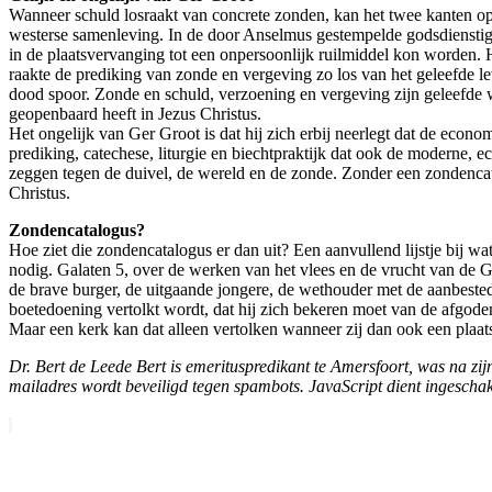
Wanneer schuld losraakt van concrete zonden, kan het twee kanten op.
westerse samenleving. In de door Anselmus gestempelde godsdienstige 
in de plaatsvervanging tot een onpersoonlijk ruilmiddel kon worden. H
raakte de prediking van zonde en vergeving zo los van het geleefde l
dood spoor. Zonde en schuld, verzoening en vergeving zijn geleefde we
geopenbaard heeft in Jezus Christus.
Het ongelijk van Ger Groot is dat hij zich erbij neerlegt dat de econ
prediking, catechese, liturgie en biechtpraktijk dat ook de moderne,
zeggen tegen de duivel, de wereld en de zonde. Zonder een zondenca
Christus.
Zondencatalogus?
Hoe ziet die zondencatalogus er dan uit? Een aanvullend lijstje bij w
nodig. Galaten 5, over de werken van het vlees en de vrucht van de G
de brave burger, de uitgaande jongere, de wethouder met de aanbeste
boetedoening vertolkt wordt, dat hij zich bekeren moet van de afgode
Maar een kerk kan dat alleen vertolken wanneer zij dan ook een plaat
Dr. Bert de Leede
Bert is emerituspredikant te Amersfoort, was na zi
mailadres wordt beveiligd tegen spambots. JavaScript dient ingeschake