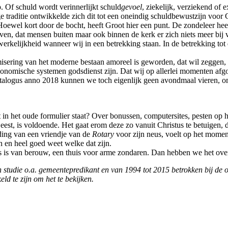
 Of schuld wordt verinnerlijkt schuld
gevoel
, ziekelijk, verziekend of e
traditie ontwikkelde zich dit tot een oneindig schuldbewustzijn voor G
oewel kort door de bocht, heeft Groot hier een punt. De zondeleer heeft
even, dat mensen buiten maar ook binnen de kerk er zich niets meer bij
rkelijkheid wanneer wij in een betrekking staan. In de betrekking tot 
omisering van het moderne bestaan amoreel is geworden, dat wil zeggen, 
 economische systemen godsdienst zijn. Dat wij op allerlei momenten af
talogus anno 2018 kunnen we toch eigenlijk geen avondmaal vieren, om
at in het oude formulier staat? Over bonussen, computersites, pesten o
eest, is voldoende. Het gaat erom deze zo vanuit Christus te betuigen, 
ding van een vriendje van de
Rotary
voor zijn neus, voelt op het momen
n en heel goed weet welke dat zijn.
s is van berouw, een thuis voor arme zondaren. Dan hebben we het over 
jn studie o.a. gemeentepredikant en van 1994 tot 2015 betrokken bij d
ld te zijn om het te bekijken.