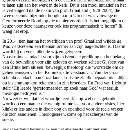
te laten zijn aan het werk in de kerk. Dit is een mooi initiatief en het
is verheugend dat de naam van prof. Graafland (1928-2004), die
twee decennia bijzonder hoogleraar in Utrecht was vanwege de
Gereformeerde Bond, op die manier voortleeft. Is het mogelijk in de
keuze voor deze naamgever ook iets programmatisch te horen? Ik
waag het erop.
In 2014, tien jaar na het overlijden van prof. Graafland wijdde
de
Waarheidsvriend
een themanummer aan zijn nagedachtenis. Daarin
wordt hij op verschillende wijzen getypeerd.
Naast ruime aandacht voor zijn existentiële prediking en het belang
van de bevinding voor zijn geloven en werken schetst Gijsbert van
den Brink hem als een ‘beweeglijk theoloog’ die ‘worstelde om de
geheimenissen van het Koninkrijk te verstaan’. Ir. Van der Graaf
schenkt aandacht aan Graaflands kritische zin die bepaald niet altijd
op instemming kon rekenen van zijn broeders. En Fred van Lieburg
stelt: ‘Hij leerde ‘gereformeerden op zoek naar God’ wat eerlijk
theologie bedrijven is.’
Nu weet ik wel dat het woordje ‘eerlijk’ nog wel eens gebruikt
wordt op een manier die weinig ruimte laat voor andere visies, hier
klinkt er iets anders in door: oog en openheid voor de reële vragen
die zich aandienen. Theologiseren, soms op het scherpst van de
snede.
In dat verband herinner ik aan het allereerste nummer van