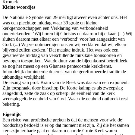
Kroniek
Kleine woordjes
De Nationale Synode van 29 mei ligt alweer even achter ons. Het
was een plechtige middag waar 39 grote en kleine
kerkgenootschappen een Verklaring van verbondenheid
ondertekenden: ‘Wij horen bij Christus en daarom bij elkaar. (...) Wij
sluiten daarom met elkaar een ‘verbond’ voor het aangezicht van
God. (...) Wij verootmoedigen ons en wij verklaren dat wij elkaar
blijvend zullen zoeken.’ Dat maakte indruk. Het was ook een
gevarieerde middag van verschillende muzikale toonsoorten en
bevlogen toespraken. Wat de duur van de bijeenkomst betreft leek
ze nog het meest op een Ghanese pentecostale kerkdienst.
Inhoudelijk domineerde de ernst van de gereformeerde traditie de
uitbundige vrolijkheid.
De lezing van prof. Bram van de Beek was daarvan een exponent.
Zijn toespraak, door bisschop De Korte kalmpjes als zweepslag
aangeduid, zette de zaak op scherp: de eenheid van de kerk
weerspiegelt de eenheid van God. Waar die eenheid ontbreekt rest
bekering.
Eigenlijk
Een risico van profetische preken is dat de mensen voor wie de
boodschap bedoeld is er op dat moment niet zijn. Zij die het samen
kerk-zijn ter harte gaat en daarom naar de Grote Kerk waren