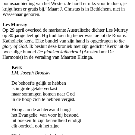
bonusaanbieding van het Westen. Je hoeft er niks voor te doen, je
krijgt hem er gratis bij.’ Maar: J. Christus is in Bethlehem, niet in
Wassenaar geboren.
Les Murray
Op 29 april overleed de markante Australische dichter Les Murray
op 80-jarige leeftijd. Hij trad toen hij tiener was toe tot de Rooms-
Katholieke kerk. Elke bundel van zijn hand is opgedragen
to the
glory of God.
Ik besluit deze kroniek met zijn gedicht ‘Kerk’ uit de
tweetalige bundel
De planken kathedraal
(Amsterdam: De
Harmonie) in de vertaling van Maarten Elzinga.
Kerk
I.M. Joseph Brodsky
De behoefte gelijk te hebben
is in grote getale verkast
maar sommigen komen naar God
in de hoop zich te hebben vergist.
Hoog aan de achterwand hangt
het Evangelie, van voor hij bestond
uit boeken In zijn benardheid eindigt
elk oordeel, ook het zijne.