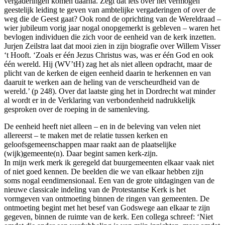
vergaderingen komen daarna. Zegt dat iets over het vermogen
geestelijk leiding te geven van ambtelijke vergaderingen of over de
weg die de Geest gaat? Ook rond de oprichting van de Wereldraad –
wier jubileum vorig jaar nogal onopgemerkt is gebleven – waren het
bevlogen individuen die zich voor de eenheid van de kerk inzetten.
Jurjen Zeilstra laat dat mooi zien in zijn biografie over Willem Visser
‘t Hooft. ‘Zoals er één Jezus Christus was, was er één God en ook
één wereld. Hij (WV’tH) zag het als niet alleen opdracht, maar de
plicht van de kerken de eigen eenheid daarin te herkennen en van
daaruit te werken aan de heling van de verscheurdheid van de
wereld.’ (p 248). Over dat laatste ging het in Dordrecht wat minder
al wordt er in de Verklaring van verbondenheid nadrukkelijk
gesproken over de roeping in de samenleving.
De eenheid heeft niet alleen – en in de beleving van velen niet
allereerst – te maken met de relatie tussen kerken en
geloofsgemeenschappen maar raakt aan de plaatselijke
(wijk)gemeente(n). Daar begint samen kerk-zijn.
In mijn werk merk ik geregeld dat buurgemeenten elkaar vaak niet
of niet goed kennen. De beelden die we van elkaar hebben zijn
soms nogal eendimensionaal. Een van de grote uitdagingen van de
nieuwe classicale indeling van de Protestantse Kerk is het
vormgeven van ontmoeting binnen de ringen van gemeenten. De
ontmoeting begint met het besef van Godswege aan elkaar te zijn
gegeven, binnen de ruimte van de kerk. Een collega schreef: ‘Niet