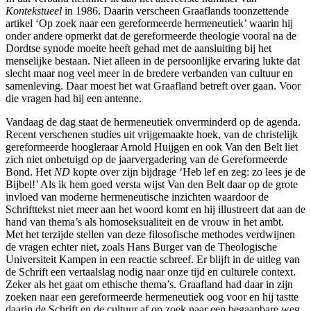
Kontekstueel
in 1986. Daarin verscheen Graaflands toonzettende
artikel ‘Op zoek naar een gereformeerde hermeneutiek’ waarin hij
onder andere opmerkt dat de gereformeerde theologie vooral na de
Dordtse synode moeite heeft gehad met de aansluiting bij het
menselijke bestaan. Niet alleen in de persoonlijke ervaring lukte dat
slecht maar nog veel meer in de bredere verbanden van cultuur en
samenleving. Daar moest het wat Graafland betreft over gaan. Voor
die vragen had hij een antenne.
Vandaag de dag staat de hermeneutiek onverminderd op de agenda.
Recent verschenen studies uit vrijgemaakte hoek, van de christelijk
gereformeerde hoogleraar Arnold Huijgen en ook Van den Belt liet
zich niet onbetuigd op de jaarvergadering van de Gereformeerde
Bond. Het
ND
kopte over zijn bijdrage ‘Heb lef en zeg: zo lees je de
Bijbel!’ Als ik hem goed versta wijst Van den Belt daar op de grote
invloed van moderne hermeneutische inzichten waardoor de
Schrifttekst niet meer aan het woord komt en hij illustreert dat aan de
hand van thema’s als homoseksualiteit en de vrouw in het ambt.
Met het terzijde stellen van deze filosofische methodes verdwijnen
de vragen echter niet, zoals Hans Burger van de Theologische
Universiteit Kampen in een reactie schreef. Er blijft in de uitleg van
de Schrift een vertaalslag nodig naar onze tijd en culturele context.
Zeker als het gaat om ethische thema’s. Graafland had daar in zijn
zoeken naar een gereformeerde hermeneutiek oog voor en hij tastte
daarin de Schrift en de cultuur af op zoek naar een begaanbare weg.