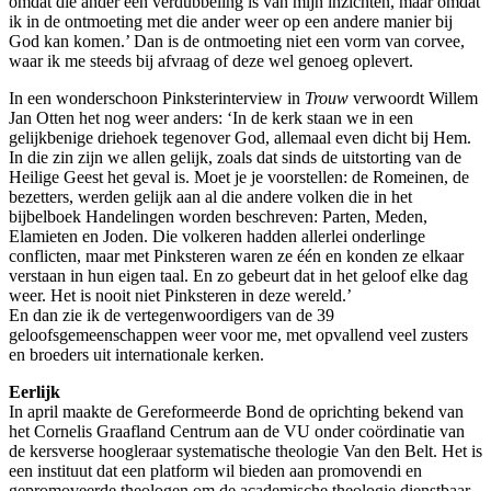
omdat die ander een verdubbeling is van mijn inzichten, maar omdat
ik in de ontmoeting met die ander weer op een andere manier bij
God kan komen.’ Dan is de ontmoeting niet een vorm van corvee,
waar ik me steeds bij afvraag of deze wel genoeg oplevert.
In een wonderschoon Pinksterinterview in
Trouw
verwoordt Willem
Jan Otten het nog weer anders: ‘In de kerk staan we in een
gelijkbenige driehoek tegenover God, allemaal even dicht bij Hem.
In die zin zijn we allen gelijk, zoals dat sinds de uitstorting van de
Heilige Geest het geval is. Moet je je voorstellen: de Romeinen, de
bezetters, werden gelijk aan al die andere volken die in het
bijbelboek Handelingen worden beschreven: Parten, Meden,
Elamieten en Joden. Die volkeren hadden allerlei onderlinge
conflicten, maar met Pinksteren waren ze één en konden ze elkaar
verstaan in hun eigen taal. En zo gebeurt dat in het geloof elke dag
weer. Het is nooit niet Pinksteren in deze wereld.’
En dan zie ik de vertegenwoordigers van de 39
geloofsgemeenschappen weer voor me, met opvallend veel zusters
en broeders uit internationale kerken.
Eerlijk
In april maakte de Gereformeerde Bond de oprichting bekend van
het Cornelis Graafland Centrum aan de VU onder coördinatie van
de kersverse hoogleraar systematische theologie Van den Belt. Het is
een instituut dat een platform wil bieden aan promovendi en
gepromoveerde theologen om de academische theologie dienstbaar