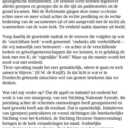
apologetische instrumenten. De eenheid werd beleden tegenover
allerlei groepen en groepjes die in die tijd als paddestoelen uit de
grond kwamen. Met de Reformatie gingen deze
notae ecclesiae
echter meer en meer schuil achter de rechte prediking en de rechte
bediening van de sacramenten (al of niet aangevuld met de tucht) als
waarmerken van de ware kerk. De eenheid raakte daarmee uit beeld.
Voeg daarbij de groeiende nadruk in de eeuwen die volgden op wat
de ‘onzichtbare kerk’ wordt genoemd: ‘ondanks alle verdeeldheid –
die wij natuurlijk zeer betreuren! – en achter al de verschillende
kerken en geloofsgemeenschappen die we kennen, is er gelukkig de
kerk met een K; de ‘eigenlijke’ Kerk!’ Maar op die manier wordt het
nooit wat met eenheid.
‘Deze opvatting maakt het zeer gemakkelijk, uiteen te gaan en toch
samen te blijven.’ (H.W. de Knijff). In dat licht is wat er in
Dordrecht gebeurde misschien wel van grotere betekenis dan we
denken.
Wat viel mij verder op? Dat dit appèl en initiatief tot eenheid het
werk is van een stuurgroep, van een Stichting Nationale Synode, die
jarenlang achter de schermen ontmoetingen heeft georganiseerd en
hard gewerkt heeft aan dit resultaat. Dat is opmerkelijk. Initiatieven
van (groepen) particulieren en vooral stichtingen (de Interkerkelijke
Stichting voor het Kerklied, de Stichting Herziene Statenvertaling)
brengen in de kerk veranderingen tot stand. Ambtelijke