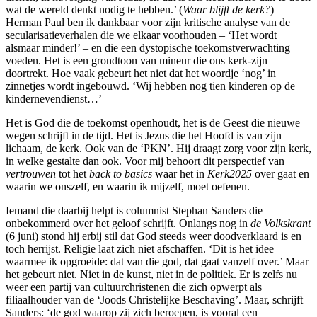
wat de wereld denkt nodig te hebben.’ (
Waar blijft de kerk?
)
Herman Paul ben ik dankbaar voor zijn kritische analyse van de
secularisatieverhalen die we elkaar voorhouden – ‘Het wordt
alsmaar minder!’ – en die een dystopische toekomstverwachting
voeden. Het is een grondtoon van mineur die ons kerk-zijn
doortrekt. Hoe vaak gebeurt het niet dat het woordje ‘nog’ in
zinnetjes wordt ingebouwd. ‘Wij hebben nog tien kinderen op de
kindernevendienst…’
Het is God die de toekomst openhoudt, het is de Geest die nieuwe
wegen schrijft in de tijd. Het is Jezus die het Hoofd is van zijn
lichaam, de kerk. Ook van de ‘PKN’. Hij draagt zorg voor zijn kerk,
in welke gestalte dan ook. Voor mij behoort dit perspectief van
vertrouwen
tot het
back to basics
waar het in
Kerk2025
over gaat en
waarin we onszelf, en waarin ik mijzelf, moet oefenen.
Iemand die daarbij helpt is columnist Stephan Sanders die
onbekommerd over het geloof schrijft. Onlangs nog in
de Volkskrant
(6 juni) stond hij erbij stil dat God steeds weer doodverklaard is en
toch herrijst. Religie laat zich niet afschaffen. ‘Dit is het idee
waarmee ik opgroeide: dat van die god, dat gaat vanzelf over.’ Maar
het gebeurt niet. Niet in de kunst, niet in de politiek. Er is zelfs nu
weer een partij van cultuurchristenen die zich opwerpt als
filiaalhouder van de ‘Joods Christelijke Beschaving’. Maar, schrijft
Sanders: ‘de god waarop zij zich beroepen, is vooral een