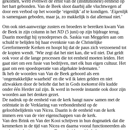
gekomen, werd evenwel de ernst van de (institutionele) eenheid op
het hart gebonden. Van de Beek sloot daarbij alle vluchtwegen af
door een verbod op het woordje ‘eigenlijk’ af te kondigen. ‘
Eigenlijk
is samengaan geboden, maar ja, zo makkelijk is dat allemaal niet.’
Om ook niet-aanwezige zusters en broeders te bereiken kwam Van
de Beek in zijn column in het
ND
(5 juni) op zijn bijdrage terug.
Daarin moedigt hij synodepreses ds. Saskia van Meggelen aan om
schuld te belijden bij haar evenknie van de Christelijke
Gereformeerde Kerken en hoopt hij dat de paus zich verzoenend tot
de kopten wendt. ‘Wie zegt dat het niet kan, die wil niet. Dat geldt
ook voor al die lange processen die tot eenheid moeten leiden. Het
gaat niet om een fusie van bedrijven, met elk hun eigen cultuur. Het
gaat om een spoedoperatie van afgehakte ledematen.’
Ik heb de woorden van Van de Beek gehoord als een
‘ongemakkelijke waarheid’ en die wil ik laten gelden en niet
afzwakken door de belofte dat het in Gods
toekomst
één kudde
onder één Herder zal zijn. Ik werd in tweede instantie ook door zijn
woorden aan het denken gezet.
De nadruk op de eenheid van de kerk hangt nauw samen met de
oriëntatie in de Verklaring van verbondenheid op de
geloofsbelijdenis van Nicea. Daarin is de eenheid van de kerk
immers een van de vier eigenschappen van de kerk.
Van den Brink en Van der Kooi schrijven in hun dogmatiek dat die
kenmerken in de tijd van Nicea en daarna vooral functioneerden als