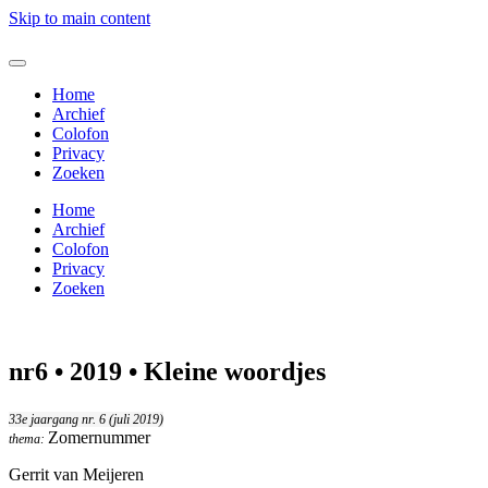
Skip to main content
Home
Archief
Colofon
Privacy
Zoeken
Home
Archief
Colofon
Privacy
Zoeken
nr6 • 2019 • Kleine woordjes
33e jaargang nr. 6 (juli 2019)
Zomernummer
thema:
Gerrit van Meijeren