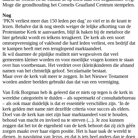
Moge die grondhouding het Cornelis Graafland Centrum stempelen.
Nog
‘PKN verliest meer dan 150 leden per dag’ zo viel er in de krant te
lezen. Behalve dat ik nog steeds weiger de lelijke afkorting van de
Protestantse Kerk te aanvaarden, blijf ik haken bij de metafoor die
hier gebruikt wordt en telkens terugkeert. De kerk als een soort
omroepvereniging of vakbond die hard leden verliest, een bedrijf dat
te kampen heeft met een teruglopend marktaandeel.
Ik wil daarmee de pijnlijke realiteit niet wegwuiven dat veel
gemeenten kleiner worden en voor moeilijke vragen komen te staan
over hun voortbestaan. Het verdriet over (klein)kinderen die afstand
namen van het christelijk geloof. Secularisatie bestaat.
Maar over de kerk valt meer te zeggen. In het Nieuwe Testament
worden andere beelden gebruikt dan dat van een vereniging.
Van Erik Borgman heb ik geleerd dat er niets op tegen is de kerk in
wereldse categorieën te duiden – als supermarkt of consultatiebureau
– als ook maar duidelijk is dat er essentiële verschillen zijn. ‘In de
kerk gelden met name niet dezelfde criteria voor succes als elders.
Doel van de kerk kan niet zijn haar marktaandeel vast te houden,
behoud van macht en invloed na te streven (...). Je zou kunnen
zeggen dat het tot de eigenheid van de kerk behoort dat zij zich géén
zorgen maakt over haar eigen positie. Het is haar taak de wereld te
dienen, in navolging van Jezus, en dat is iets heel anders dan te doen