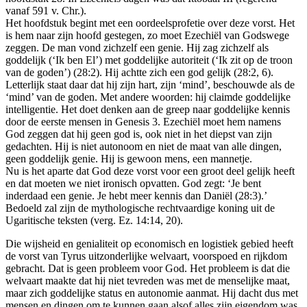
vanaf 591 v. Chr.).
Het hoofdstuk begint met een oordeelsprofetie over deze vorst. Het
is hem naar zijn hoofd gestegen, zo moet Ezechiël van Godswege
zeggen. De man vond zichzelf een genie. Hij zag zichzelf als
goddelijk (‘Ik ben El’) met goddelijke autoriteit (‘Ik zit op de troon
van de goden’) (28:2). Hij achtte zich een god gelijk (28:2, 6).
Letterlijk staat daar dat hij zijn hart, zijn ‘mind’, beschouwde als de
‘mind’ van de goden. Met andere woorden: hij claimde goddelijke
intelligentie. Het doet denken aan de greep naar goddelijke kennis
door de eerste mensen in Genesis 3. Ezechiël moet hem namens
God zeggen dat hij geen god is, ook niet in het diepst van zijn
gedachten. Hij is niet autonoom en niet de maat van alle dingen,
geen goddelijk genie. Hij is gewoon mens, een mannetje.
Nu is het aparte dat God deze vorst voor een groot deel gelijk heeft
en dat moeten we niet ironisch opvatten. God zegt: ‘Je bent
inderdaad een genie. Je hebt meer kennis dan Daniël (28:3).’
Bedoeld zal zijn de mythologische rechtvaardige koning uit de
Ugaritische teksten (verg. Ez. 14:14, 20).
Die wijsheid en genialiteit op economisch en logistiek gebied heeft
de vorst van Tyrus uitzonderlijke welvaart, voorspoed en rijkdom
gebracht. Dat is geen probleem voor God. Het probleem is dat die
welvaart maakte dat hij niet tevreden was met de menselijke maat,
maar zich goddelijke status en autonomie aanmat. Hij dacht dus met
mensen en dingen om te kunnen gaan alsof alles zijn eigendom was.