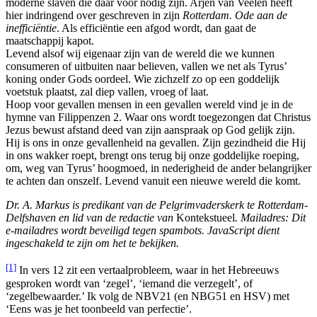
moderne slaven die daar voor nodig zijn. Arjen van Veelen heeft
hier indringend over geschreven in zijn
Rotterdam. Ode aan de
inefficiëntie
. Als efficiëntie een afgod wordt, dan gaat de
maatschappij kapot.
Levend alsof wij eigenaar zijn van de wereld die we kunnen
consumeren of uitbuiten naar believen, vallen we net als Tyrus’
koning onder Gods oordeel. Wie zichzelf zo op een goddelijk
voetstuk plaatst, zal diep vallen, vroeg of laat.
Hoop voor gevallen mensen in een gevallen wereld vind je in de
hymne van Filippenzen 2. Waar ons wordt toegezongen dat Christus
Jezus bewust afstand deed van zijn aanspraak op God gelijk zijn.
Hij is ons in onze gevallenheid na gevallen. Zijn gezindheid die Hij
in ons wakker roept, brengt ons terug bij onze goddelijke roeping,
om, weg van Tyrus’ hoogmoed, in nederigheid de ander belangrijker
te achten dan onszelf. Levend vanuit een nieuwe wereld die komt.
Dr. A. Markus is predikant van de Pelgrimvaderskerk te Rotterdam-
Delfshaven en lid van de redactie van
Kontekstueel
. Mailadres:
Dit
e-mailadres wordt beveiligd tegen spambots. JavaScript dient
ingeschakeld te zijn om het te bekijken.
[1]
In vers 12 zit een vertaalprobleem, waar in het Hebreeuws
gesproken wordt van ‘zegel’, ‘iemand die verzegelt’, of
‘zegelbewaarder.’ Ik volg de NBV21 (en NBG51 en HSV) met
‘Eens was je het toonbeeld van perfectie’.