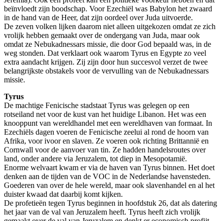
beïnvloedt zijn boodschap. Voor Ezechiël was Babylon het zwaard
in de hand van de Heer, dat zijn oordeel over Juda uitvoerde.
De zeven volken lijken daarom niet alleen uitgekozen omdat ze zich
vrolijk hebben gemaakt over de ondergang van Juda, maar ook
omdat ze Nebukadnessars missie, die door God bepaald was, in de
weg stonden. Dat verklaart ook waarom Tyrus en Egypte zo veel
extra aandacht krijgen. Zij zijn door hun succesvol verzet de twee
belangrijkste obstakels voor de vervulling van de Nebukadnessars
missie.
Tyrus
De machtige Fenicische stadstaat Tyrus was gelegen op een
rotseiland net voor de kust van het huidige Libanon. Het was een
knooppunt van wereldhandel met een wereldhaven van formaat. In
Ezechiëls dagen voeren de Fenicische zeelui al rond de hoorn van
Afrika, voor ivoor en slaven. Ze voeren ook richting Brittannië en
Cornwall voor de aanvoer van tin. Ze hadden handelsroutes over
land, onder andere via Jeruzalem, tot diep in Mesopotamië.
Enorme welvaart kwam er via de haven van Tyrus binnen. Het doet
denken aan de tijden van de VOC in de Nederlandse havensteden.
Goederen van over de hele wereld, maar ook slavenhandel en al het
duister kwaad dat daarbij komt kijken.
De profetieën tegen Tyrus beginnen in hoofdstuk 26, dat als datering
het jaar van de val van Jeruzalem heeft. Tyrus heeft zich vrolijk
gemaakt over de val van Jeruzalem en denkt er economisch profijt