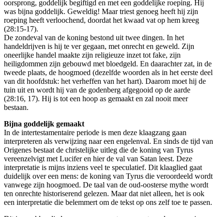
oorsprong, goddelijk begiftigd en met een goddelijke roeping. Hij
was bijna goddelijk. Geweldig! Maar triest genoeg heeft hij zijn
roeping heeft verloochend, doordat het kwaad vat op hem kreeg
(28:15-17).
De zondeval van de koning bestond uit twee dingen. In het
handeldrijven is hij te ver gegaan, met onrecht en geweld. Zijn
oneerlijke handel maakte zijn religieuze inzet tot fake, zijn
heiligdommen zijn gebouwd met bloedgeld. En daarachter zat, in de
tweede plaats, de hoogmoed (dezelfde woorden als in het eerste deel
van dit hoofdstuk: het verheffen van het hart). Daarom moet hij de
tuin uit en wordt hij van de godenberg afgegooid op de aarde
(28:16, 17). Hij is tot een hoop as gemaakt en zal nooit meer
bestaan.
Bijna goddelijk gemaakt
In de intertestamentaire periode is men deze klaagzang gaan
interpreteren als verwijzing naar een engelenval. En sinds de tijd van
Origenes bestaat de christelijke uitleg die de koning van Tyrus
vereenzelvigt met Lucifer en hier de val van Satan leest. Deze
interpretatie is mijns inziens veel te speculatief. Dit klaaglied gaat
duidelijk over een mens: de koning van Tyrus die veroordeeld wordt
vanwege zijn hoogmoed. De taal van de oud-oosterse mythe wordt
ten onrechte historiserend gelezen. Maar dat niet alleen, het is ook
een interpretatie die belemmert om de tekst op ons zelf toe te passen.