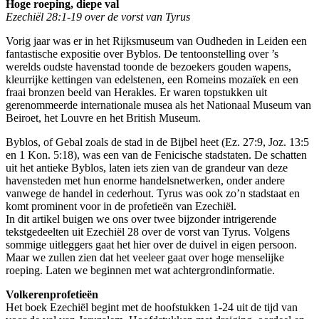
Hoge roeping, diepe val
Ezechiël 28:1-19 over de vorst van Tyrus
Vorig jaar was er in het Rijksmuseum van Oudheden in Leiden een
fantastische expositie over Byblos. De tentoonstelling over ’s
werelds oudste havenstad toonde de bezoekers gouden wapens,
kleurrijke kettingen van edelstenen, een Romeins mozaïek en een
fraai bronzen beeld van Herakles. Er waren topstukken uit
gerenommeerde internationale musea als het Nationaal Museum van
Beiroet, het Louvre en het British Museum.
Byblos, of Gebal zoals de stad in de Bijbel heet (Ez. 27:9, Joz. 13:5
en 1 Kon. 5:18), was een van de Fenicische stadstaten. De schatten
uit het antieke Byblos, laten iets zien van de grandeur van deze
havensteden met hun enorme handelsnetwerken, onder andere
vanwege de handel in cederhout. Tyrus was ook zo’n stadstaat en
komt prominent voor in de profetieën van Ezechiël.
In dit artikel buigen we ons over twee bijzonder intrigerende
tekstgedeelten uit Ezechiël 28 over de vorst van Tyrus. Volgens
sommige uitleggers gaat het hier over de duivel in eigen persoon.
Maar we zullen zien dat het veeleer gaat over hoge menselijke
roeping. Laten we beginnen met wat achtergrondinformatie.
Volkerenprofetieën
Het boek Ezechiël begint met de hoofstukken 1-24 uit de tijd van