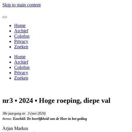
Skip to main content
Home
Archief
Colofon
Privacy
Zoeken
Home
Archief
Colofon
Privacy
Zoeken
nr3 • 2024 • Hoge roeping, diepe val
38e jaargang nr. 3 (mei 2024)
thema:
Ezechiël. De heerlijkheid van de Heer in het geding
Arjan Markus