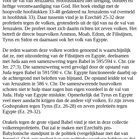
voor de val van Jeruzalem. Hoofdstukken met dreiging, oordeel en
heftige verontwaardiging van God. Het boek eindigt met de
hoopvolle hoofstukken 33-48 gedateerd na Jeruzalems val (vermeld
in hoofdstuk 33). Daar tussenin vind je in Ezechiël 25-32 deze
profetieën tegen de volken, grotendeels uit de tijd van na de val van
Jeruzalem. De profeet moet zich daarin richten tot zeven volken. Het
betreft de directe buurvolken Ammon, Moab, Edom, de Filistijnen,
Tyrus en Sidon en daarnaast ook het volk van Egypte.
De reden waarom deze volken worden genoemd is waarschijnlijk
dat ze, met uitzondering van de Filistijnen en Egypte, deelnamen
met Juda aan een samenzwering tegen Babel in 595/594 v. Chr. (zie
Jer. 27:3). Die samenzwering werd gevolgd door de opstand van
Juda tegen Babel in 591/590 v. Chr. Egypte functioneerde daarbij op
de achtergrond met beloften van bijstand. De opstand leidde tot val
van Jeruzalem in 586 v. Chr. De samenzwerende buurvolken
schoten niet te hulp maar zagen hun eigen voordeel in de val van
Juda. Hulp van Egypte mislukte. Opmerkelijk dat Tyrus en Egypte
veel meer aandacht krijgen dan de andere vijf volken. Er zijn zeven
Godsspraken tegen Tyrus (Ez. 26-28) en zeven profetieën tegen
Egypte (Ez. 29-32).
Orakels tegen de grote vijand Babel vind je niet in deze collectie
volkerenprofetieën. Dat zal te maken met Ezechiëls pro-
Babylonische standpunt in de politiek (vergelijkbaar met dat van
Jeremia). Ook een profeet kan een politieke voorkeur hebben en dat