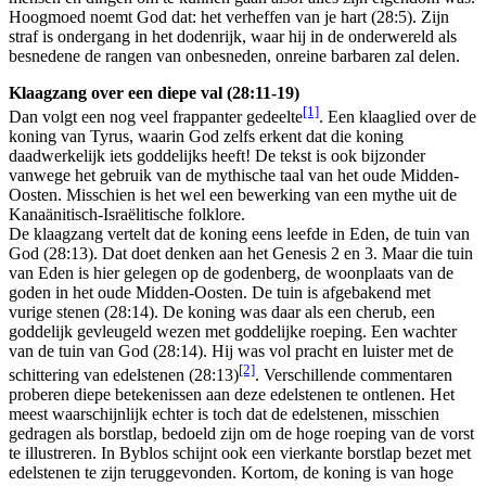
Hoogmoed noemt God dat: het verheffen van je hart (28:5). Zijn
straf is ondergang in het dodenrijk, waar hij in de onderwereld als
besnedene de rangen van onbesneden, onreine barbaren zal delen.
Klaagzang over een diepe val (28:11-19)
[1]
Dan volgt een nog veel frappanter gedeelte
. Een klaaglied over de
koning van Tyrus, waarin God zelfs erkent dat die koning
daadwerkelijk iets goddelijks heeft! De tekst is ook bijzonder
vanwege het gebruik van de mythische taal van het oude Midden-
Oosten. Misschien is het wel een bewerking van een mythe uit de
Kanaänitisch-Israëlitische folklore.
De klaagzang vertelt dat de koning eens leefde in Eden, de tuin van
God (28:13). Dat doet denken aan het Genesis 2 en 3. Maar die tuin
van Eden is hier gelegen op de godenberg, de woonplaats van de
goden in het oude Midden-Oosten. De tuin is afgebakend met
vurige stenen (28:14). De koning was daar als een cherub, een
goddelijk gevleugeld wezen met goddelijke roeping. Een wachter
van de tuin van God (28:14). Hij was vol pracht en luister met de
[2]
schittering van edelstenen (28:13)
. Verschillende commentaren
proberen diepe betekenissen aan deze edelstenen te ontlenen. Het
meest waarschijnlijk echter is toch dat de edelstenen, misschien
gedragen als borstlap, bedoeld zijn om de hoge roeping van de vorst
te illustreren. In Byblos schijnt ook een vierkante borstlap bezet met
edelstenen te zijn teruggevonden. Kortom, de koning is van hoge