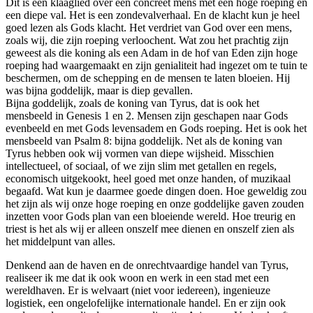
Dit is een klaaglied over een concreet mens met een hoge roeping en
een diepe val. Het is een zondevalverhaal. En de klacht kun je heel
goed lezen als Gods klacht. Het verdriet van God over een mens,
zoals wij, die zijn roeping verloochent. Wat zou het prachtig zijn
geweest als die koning als een Adam in de hof van Eden zijn hoge
roeping had waargemaakt en zijn genialiteit had ingezet om te tuin te
beschermen, om de schepping en de mensen te laten bloeien. Hij
was bijna goddelijk, maar is diep gevallen.
Bijna goddelijk, zoals de koning van Tyrus, dat is ook het
mensbeeld in Genesis 1 en 2. Mensen zijn geschapen naar Gods
evenbeeld en met Gods levensadem en Gods roeping. Het is ook het
mensbeeld van Psalm 8: bijna goddelijk. Net als de koning van
Tyrus hebben ook wij vormen van diepe wijsheid. Misschien
intellectueel, of sociaal, of we zijn slim met getallen en regels,
economisch uitgekookt, heel goed met onze handen, of muzikaal
begaafd. Wat kun je daarmee goede dingen doen. Hoe geweldig zou
het zijn als wij onze hoge roeping en onze goddelijke gaven zouden
inzetten voor Gods plan van een bloeiende wereld. Hoe treurig en
triest is het als wij er alleen onszelf mee dienen en onszelf zien als
het middelpunt van alles.
Denkend aan de haven en de onrechtvaardige handel van Tyrus,
realiseer ik me dat ik ook woon en werk in een stad met een
wereldhaven. Er is welvaart (niet voor iedereen), ingenieuze
logistiek, een ongelofelijke internationale handel. En er zijn ook