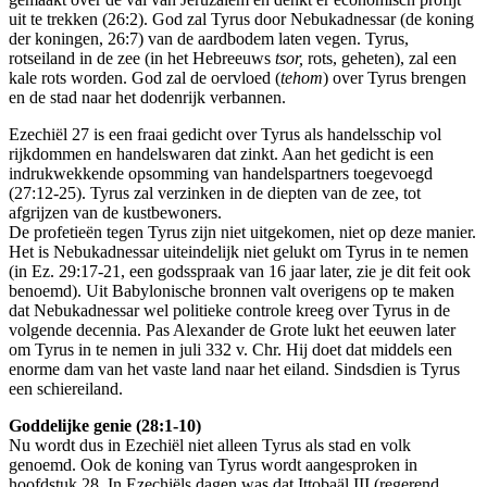
uit te trekken (26:2). God zal Tyrus door Nebukadnessar (de koning
der koningen, 26:7) van de aardbodem laten vegen. Tyrus,
rotseiland in de zee (in het Hebreeuws
tsor,
rots, geheten), zal een
kale rots worden. God zal de oervloed (
tehom
) over Tyrus brengen
en de stad naar het dodenrijk verbannen.
Ezechiël 27 is een fraai gedicht over Tyrus als handelsschip vol
rijkdommen en handelswaren dat zinkt. Aan het gedicht is een
indrukwekkende opsomming van handelspartners toegevoegd
(27:12-25). Tyrus zal verzinken in de diepten van de zee, tot
afgrijzen van de kustbewoners.
De profetieën tegen Tyrus zijn niet uitgekomen, niet op deze manier.
Het is Nebukadnessar uiteindelijk niet gelukt om Tyrus in te nemen
(in Ez. 29:17-21, een godsspraak van 16 jaar later, zie je dit feit ook
benoemd). Uit Babylonische bronnen valt overigens op te maken
dat Nebukadnessar wel politieke controle kreeg over Tyrus in de
volgende decennia. Pas Alexander de Grote lukt het eeuwen later
om Tyrus in te nemen in juli 332 v. Chr. Hij doet dat middels een
enorme dam van het vaste land naar het eiland. Sindsdien is Tyrus
een schiereiland.
Goddelijke genie (28:1-10)
Nu wordt dus in Ezechiël niet alleen Tyrus als stad en volk
genoemd. Ook de koning van Tyrus wordt aangesproken in
hoofdstuk 28. In Ezechiëls dagen was dat Ittobaäl III (regerend