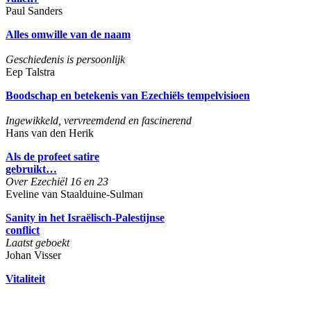
Paul Sanders
Alles omwille van de naam
Geschiedenis is persoonlijk
Eep Talstra
Boodschap en betekenis van Ezechiëls tempelvisioen
Ingewikkeld, vervreemdend en fascinerend
Hans van den Herik
Als de profeet satire
gebruikt…
Over Ezechiël 16 en 23
Eveline van Staalduine-Sulman
Sanity
in het Israëlisch-Palestijnse
conflict
Laatst geboekt
Johan Visser
Vitaliteit