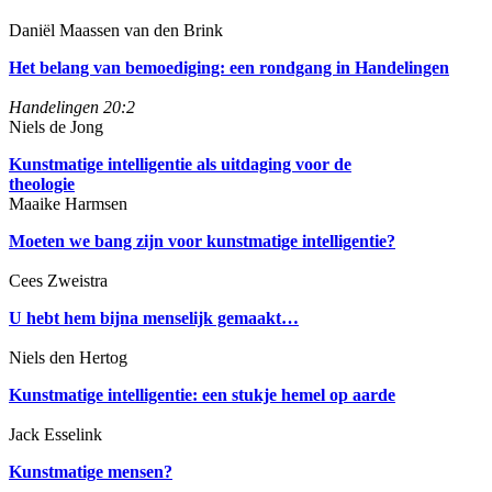
Daniël Maassen van den Brink
Het belang van bemoediging: een rondgang in Handelingen
Handelingen 20:2
Niels de Jong
Kunstmatige intelligentie als uitdaging voor de
theologie
Maaike Harmsen
Moeten we bang zijn voor kunstmatige intelligentie?
Cees Zweistra
U hebt hem bijna menselijk gemaakt…
Niels den Hertog
Kunstmatige intelligentie: een stukje hemel op aarde
Jack Esselink
Kunstmatige mensen?