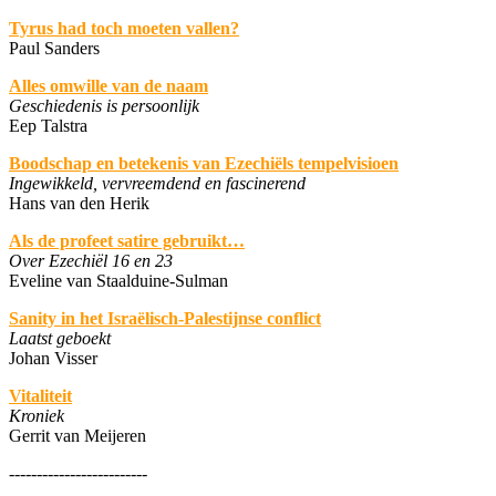
Tyrus had toch moeten vallen?
Paul Sanders
Alles omwille van de naam
Geschiedenis is persoonlijk
Eep Talstra
Boodschap en betekenis van Ezechiëls tempelvisioen
Ingewikkeld, vervreemdend en fascinerend
Hans van den Herik
Als de profeet satire gebruikt…
Over Ezechiël 16 en 23
Eveline van Staalduine-Sulman
Sanity
in het Israëlisch-Palestijnse conflict
Laatst geboekt
Johan Visser
Vitaliteit
Kroniek
Gerrit van Meijeren
-------------------------