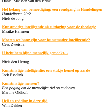
Daniël Maassen van den Brink
Het belang van bemoediging: een rondgang in Handelingen
Handelingen 20:2
Niels de Jong
Kunstmatige intelligentie als uitdaging voor de theologie
Maaike Harmsen
Moeten we bang zijn voor kunstmatige intelligentie?
Cees Zweistra
U hebt hem
bijna
menselijk gemaakt…
Niels den Hertog
Kunstmatige intelligentie: een stukje hemel op aarde
Jack Esselink
Kunstmatige mensen?
Een poging om de menselijke ziel op te delven
Martine Oldhoff
Heil en redding in deze tijd
Wim Dekker