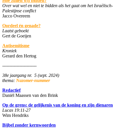
Hoe zullen wij bidden?
Over wat wel en niet te bidden als het gaat om het Israëlisch-
Palestijnse conflict
Jacco Overeem
Oordeel én genade?
Laatst geboekt
Gert de Goeijen
Antisemitisme
Kroniek
Gerard den Hertog
------------------------
38e jaargang nr. 5 (sept. 2024)
thema:
Nazomer-nummer
Redactief
Daniël Maassen van den Brink
Op de grens: de gelijkenis van de koning en zijn dienaren
Lucas 19:11-27
Wim Hendriks
Bijbel zonder kernwoorden