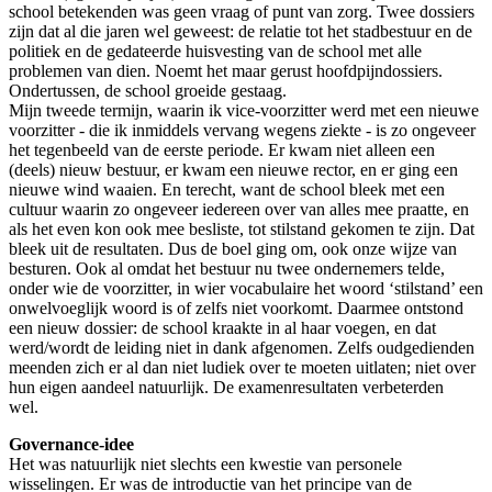
school betekenden was geen vraag of punt van zorg. Twee dossiers
zijn dat al die jaren wel geweest: de relatie tot het stadbestuur en de
politiek en de gedateerde huisvesting van de school met alle
problemen van dien. Noemt het maar gerust hoofdpijndossiers.
Ondertussen, de school groeide gestaag.
Mijn tweede termijn, waarin ik vice-voorzitter werd met een nieuwe
voorzitter - die ik inmiddels vervang wegens ziekte - is zo ongeveer
het tegenbeeld van de eerste periode. Er kwam niet alleen een
(deels) nieuw bestuur, er kwam een nieuwe rector, en er ging een
nieuwe wind waaien. En terecht, want de school bleek met een
cultuur waarin zo ongeveer iedereen over van alles mee praatte, en
als het even kon ook mee besliste, tot stilstand gekomen te zijn. Dat
bleek uit de resultaten. Dus de boel ging om, ook onze wijze van
besturen. Ook al omdat het bestuur nu twee ondernemers telde,
onder wie de voorzitter, in wier vocabulaire het woord ‘stilstand’ een
onwelvoeglijk woord is of zelfs niet voorkomt. Daarmee ontstond
een nieuw dossier: de school kraakte in al haar voegen, en dat
werd/wordt de leiding niet in dank afgenomen. Zelfs oudgedienden
meenden zich er al dan niet ludiek over te moeten uitlaten; niet over
hun eigen aandeel natuurlijk. De examenresultaten verbeterden
wel.
Governance-idee
Het was natuurlijk niet slechts een kwestie van personele
wisselingen. Er was de introductie van het principe van de