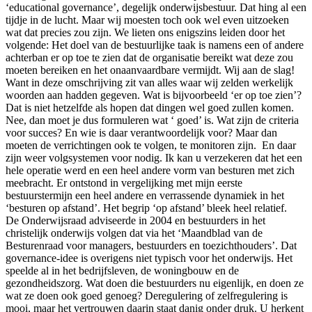
‘educational governance’, degelijk onderwijsbestuur. Dat hing al een
tijdje in de lucht. Maar wij moesten toch ook wel even uitzoeken
wat dat precies zou zijn. We lieten ons enigszins leiden door het
volgende: Het doel van de bestuurlijke taak is namens een of andere
achterban er op toe te zien dat de organisatie bereikt wat deze zou
moeten bereiken en het onaanvaardbare vermijdt. Wij aan de slag!
Want in deze omschrijving zit van alles waar wij zelden werkelijk
woorden aan hadden gegeven. Wat is bijvoorbeeld ‘er op toe zien’?
Dat is niet hetzelfde als hopen dat dingen wel goed zullen komen.
Nee, dan moet je dus formuleren wat ‘ goed’ is. Wat zijn de criteria
voor succes? En wie is daar verantwoordelijk voor? Maar dan
moeten de verrichtingen ook te volgen, te monitoren zijn. En daar
zijn weer volgsystemen voor nodig. Ik kan u verzekeren dat het een
hele operatie werd en een heel andere vorm van besturen met zich
meebracht. Er ontstond in vergelijking met mijn eerste
bestuurstermijn een heel andere en verrassende dynamiek in het
‘besturen op afstand’. Het begrip ‘op afstand’ bleek heel relatief.
De Onderwijsraad adviseerde in 2004 en bestuurders in het
christelijk onderwijs volgen dat via het ‘Maandblad van de
Besturenraad voor managers, bestuurders en toezichthouders’. Dat
governance-idee is overigens niet typisch voor het onderwijs. Het
speelde al in het bedrijfsleven, de woningbouw en de
gezondheidszorg. Wat doen die bestuurders nu eigenlijk, en doen ze
wat ze doen ook goed genoeg? Deregulering of zelfregulering is
mooi, maar het vertrouwen daarin staat danig onder druk. U herkent