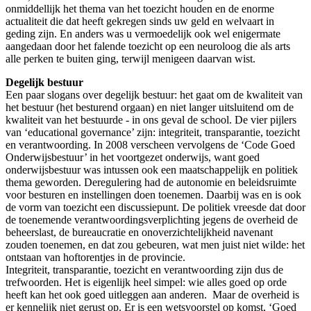
onmiddellijk het thema van het toezicht houden en de enorme
actualiteit die dat heeft gekregen sinds uw geld en welvaart in
geding zijn. En anders was u vermoedelijk ook wel enigermate
aangedaan door het falende toezicht op een neuroloog die als arts
alle perken te buiten ging, terwijl menigeen daarvan wist.
Degelijk bestuur
Een paar slogans over degelijk bestuur: het gaat om de kwaliteit van
het bestuur (het besturend orgaan) en niet langer uitsluitend om de
kwaliteit van het bestuurde - in ons geval de school. De vier pijlers
van ‘educational governance’ zijn: integriteit, transparantie, toezicht
en verantwoording. In 2008 verscheen vervolgens de ‘Code Goed
Onderwijsbestuur’ in het voortgezet onderwijs, want goed
onderwijsbestuur was intussen ook een maatschappelijk en politiek
thema geworden. Deregulering had de autonomie en beleidsruimte
voor besturen en instellingen doen toenemen. Daarbij was en is ook
de vorm van toezicht een discussiepunt. De politiek vreesde dat door
de toenemende verantwoordingsverplichting jegens de overheid de
beheerslast, de bureaucratie en onoverzichtelijkheid navenant
zouden toenemen, en dat zou gebeuren, wat men juist niet wilde: het
ontstaan van hoftorentjes in de provincie.
Integriteit, transparantie, toezicht en verantwoording zijn dus de
trefwoorden. Het is eigenlijk heel simpel: wie alles goed op orde
heeft kan het ook goed uitleggen aan anderen. Maar de overheid is
er kennelijk niet gerust op. Er is een wetsvoorstel op komst, ‘Goed