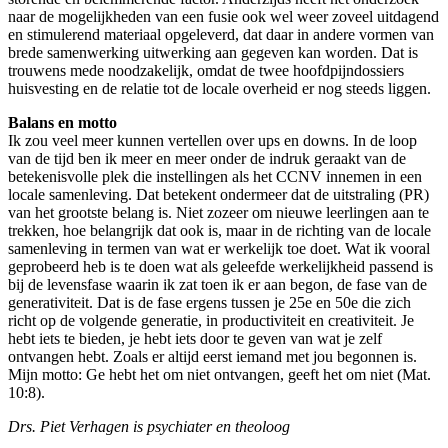
naar de mogelijkheden van een fusie ook wel weer zoveel uitdagend
en stimulerend materiaal opgeleverd, dat daar in andere vormen van
brede samenwerking uitwerking aan gegeven kan worden. Dat is
trouwens mede noodzakelijk, omdat de twee hoofdpijndossiers
huisvesting en de relatie tot de locale overheid er nog steeds liggen.
Balans en motto
Ik zou veel meer kunnen vertellen over ups en downs. In de loop
van de tijd ben ik meer en meer onder de indruk geraakt van de
betekenisvolle plek die instellingen als het CCNV innemen in een
locale samenleving. Dat betekent ondermeer dat de uitstraling (PR)
van het grootste belang is. Niet zozeer om nieuwe leerlingen aan te
trekken, hoe belangrijk dat ook is, maar in de richting van de locale
samenleving in termen van wat er werkelijk toe doet. Wat ik vooral
geprobeerd heb is te doen wat als geleefde werkelijkheid passend is
bij de levensfase waarin ik zat toen ik er aan begon, de fase van de
generativiteit. Dat is de fase ergens tussen je 25e en 50e die zich
richt op de volgende generatie, in productiviteit en creativiteit. Je
hebt iets te bieden, je hebt iets door te geven van wat je zelf
ontvangen hebt. Zoals er altijd eerst iemand met jou begonnen is.
Mijn motto: Ge hebt het om niet ontvangen, geeft het om niet (Mat.
10:8).
Drs. Piet Verhagen is psychiater en theoloog