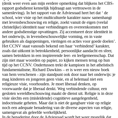
(denk weer even aan mijn eerdere opmerking dat blijkens het CBS-
rapport godsdienst kennelijk bijdraagt aan vertrouwen in de
samenleving). In het rapport van de Adviesraad heet het dat ‘ de
school, wier visie op het multiculturele karakter nauw samenhangt
met levensbeschouwing en religie, zoekt vanuit de eigen (veelal
christelijke) identiteit naar verbindingen en overeenkomsten met
andere godsdienstige opvattingen. Zij accentueert deze identiteit in
het onderwijs, in levensbeschouwelijke vorming, en in vaste
gebruiken als dagopeningen, vieringen en acties voor goede doelen’.
Het CCNV staat vanouds bekend om haar ‘verbindend’ karakter,
zoals dat uitkomt in betrokkenheid, persoonlijke aandacht en sfeer,
samen betrokken in een inspirerende leer- en leefgemeenschap. Dat
zijn niet maar woorden op papier, zo kijken mensen terug op hun
tijd op het CCNV. Ondertussen trekt de kampioen in het atheïstisch
fundamentalisme, Richard Dawkins – er is weer een nieuw boek
van hem verschenen - zijn standpunt ook door naar het onderwijs: je
mag kinderen en jongeren geen visie, en al helemaal niet een
religieuze visie, voorhouden. Je moet liberaal denken, op
voorwaarde dat je liberaal denkt. Weg verbindende cultuur, een
gesloten wereldbeschouwing maakt de dienst uit. Religie is in deze
visie slechts een (misleidende) cognitieve aangelegenheid,
indoctrinatie geheten. Maar dat is niet de gangbare visie op religie
noch een adequate benadering van de diverse aspecten van religie,
samengevat als geleefde werkelijkheid.
In de benadering door de Adviesraad wordt het weer mogelijk dat