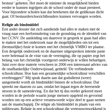
bestuur’ geheten. Het moet de minister de mogelijkheid bieden
eerder te kunnen ingrijpen als de school onder de maat presteert.
Voor bijzondere scholen kan dat betekenen dat de geldkraan dicht
gaat. Of bestuurders/toezichthouders kunnen vervangen worden.
Religie als bindmiddel
Een ander dossier dat zich aandiende had alles te maken met de
vraag naar een herformulering van de grondslag en de identiteit van
het CCNV. De aanleiding om daarover in gesprek te gaan had alles
te maken met het onderzoek naar de mogelijkheden om tot een
(bestuurlijke) fusie te komen met het christelijk VMBO ter plaatse.
Een dergelijk onderzoek en de daarmee uitgesproken intentie paste
weer helemaal in de visie van de vereniging, die op papier zegt het
belang van het christelijk voortgezet onderwijs te willen behartigen.
Juist over deze materie verscheen in 2006 een interessant advies van
de onafhankelijke Onderwijsraad, getiteld ‘De verbindende
schoolcultuur. Hoe kan een gezamenlijke schoolcultuur verschillen
overbruggen?’ Mij sprak daarin aan dat godsdienst (weer)
aangemerkt wordt als bindmiddel binnen de schoolcultuur. Dat
spreekt me daarom zo aan, omdat het ingaat tegen de heersende
stroom in de samenleving. En dat het tij dus eerder gekeerd moet
worden in de periode waarin jonge mensen opgeleid en gevormd
worden om op een actieve verantwoorde wijze deel te gaan nemen
aan de maatschappij. De religie als bindmiddel in plaats van een
splijtzwam. Religie in een schoolcultuur die vertrouwenwekkend is