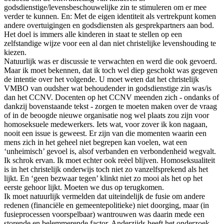
godsdienstige/levensbeschouwelijke zin te stimuleren om er mee
verder te kunnen. En: Met de eigen identiteit als vertrekpunt komen
andere overtuigingen en godsdiensten als gesprekpartners aan bod.
Het doel is immers alle kinderen in staat te stellen op een
zelfstandige wijze voor een al dan niet christelijke levenshouding te
kiezen.
Natuurlijk was er discussie te verwachten en werd die ook gevoerd.
Maar ik moet bekennen, dat ik toch wel diep geschokt was gegeven
de intentie over het volgende. U moet weten dat het christelijk
VMBO van oudsher wat behoudender in godsdienstige zin was/is
dan het CCNV. Docenten op het CCNV meenden zich - ondanks of
dankzij bovenstaande tekst - zorgen te moeten maken over de vraag
of in de beoogde nieuwe organisatie nog wel plaats zou zijn voor
homoseksuele medewerkers. Iets wat, voor zover ik kon nagaan,
nooit een issue is geweest. Er zijn van die momenten waarin een
mens zich in het geheel niet begrepen kan voelen, wat een
‘unheimisch’ gevoel is, alsof verbanden en verbondenheid wegvalt.
Ik schrok ervan. Ik moet echter ook reëel blijven. Homoseksualiteit
is in het christelijk onderwijs toch niet zo vanzelfsprekend als het
lijkt. En ‘geen bezwaar tegen’ klinkt niet zo mooi als het op het
eerste gehoor lijkt. Moeten we dus op terugkomen.
Ik moet natuurlijk vermelden dat uiteindelijk de fusie om andere
redenen (financiële en gemeentepolitieke) niet doorging, maar (in
fusieprocessen voorspelbaar) wantrouwen was daarin mede een
storende en belemmerende factor. Anderzijds heeft het onderzoek