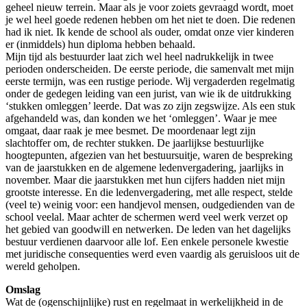
geheel nieuw terrein. Maar als je voor zoiets gevraagd wordt, moet
je wel heel goede redenen hebben om het niet te doen. Die redenen
had ik niet. Ik kende de school als ouder, omdat onze vier kinderen
er (inmiddels) hun diploma hebben behaald.
Mijn tijd als bestuurder laat zich wel heel nadrukkelijk in twee
perioden onderscheiden. De eerste periode, die samenvalt met mijn
eerste termijn, was een rustige periode. Wij vergaderden regelmatig
onder de gedegen leiding van een jurist, van wie ik de uitdrukking
‘stukken omleggen’ leerde. Dat was zo zijn zegswijze. Als een stuk
afgehandeld was, dan konden we het ‘omleggen’. Waar je mee
omgaat, daar raak je mee besmet. De moordenaar legt zijn
slachtoffer om, de rechter stukken. De jaarlijkse bestuurlijke
hoogtepunten, afgezien van het bestuursuitje, waren de bespreking
van de jaarstukken en de algemene ledenvergadering, jaarlijks in
november. Maar die jaarstukken met hun cijfers hadden niet mijn
grootste interesse. En die ledenvergadering, met alle respect, stelde
(veel te) weinig voor: een handjevol mensen, oudgedienden van de
school veelal. Maar achter de schermen werd veel werk verzet op
het gebied van goodwill en netwerken. De leden van het dagelijks
bestuur verdienen daarvoor alle lof. Een enkele personele kwestie
met juridische consequenties werd even vaardig als geruisloos uit de
wereld geholpen.
Omslag
Wat de (ogenschijnlijke) rust en regelmaat in werkelijkheid in de