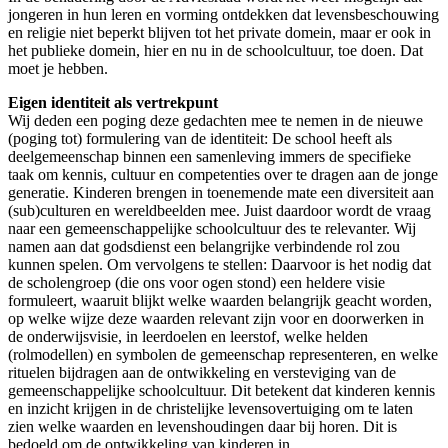
jongeren in hun leren en vorming ontdekken dat levensbeschouwing
en religie niet beperkt blijven tot het private domein, maar er ook in
het publieke domein, hier en nu in de schoolcultuur, toe doen. Dat
moet je hebben.
Eigen identiteit als vertrekpunt
Wij deden een poging deze gedachten mee te nemen in de nieuwe
(poging tot) formulering van de identiteit: De school heeft als
deelgemeenschap binnen een samenleving immers de specifieke
taak om kennis, cultuur en competenties over te dragen aan de jonge
generatie. Kinderen brengen in toenemende mate een diversiteit aan
(sub)culturen en wereldbeelden mee. Juist daardoor wordt de vraag
naar een gemeenschappelijke schoolcultuur des te relevanter. Wij
namen aan dat godsdienst een belangrijke verbindende rol zou
kunnen spelen. Om vervolgens te stellen: Daarvoor is het nodig dat
de scholengroep (die ons voor ogen stond) een heldere visie
formuleert, waaruit blijkt welke waarden belangrijk geacht worden,
op welke wijze deze waarden relevant zijn voor en doorwerken in
de onderwijsvisie, in leerdoelen en leerstof, welke helden
(rolmodellen) en symbolen de gemeenschap representeren, en welke
rituelen bijdragen aan de ontwikkeling en versteviging van de
gemeenschappelijke schoolcultuur. Dit betekent dat kinderen kennis
en inzicht krijgen in de christelijke levensovertuiging om te laten
zien welke waarden en levenshoudingen daar bij horen. Dit is
bedoeld om de ontwikkeling van kinderen in