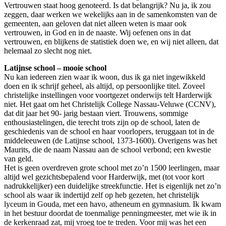
Vertrouwen staat hoog genoteerd. Is dat belangrijk? Nu ja, ik zou
zeggen, daar werken we wekelijks aan in de samenkomsten van de
gemeenten, aan geloven dat niet alleen weten is maar ook
vertrouwen, in God en in de naaste. Wij oefenen ons in dat
vertrouwen, en blijkens de statistiek doen we, en wij niet alleen, dat
helemaal zo slecht nog niet.
Latijnse school – mooie school
Nu kan iedereen zien waar ik woon, dus ik ga niet ingewikkeld
doen en ik schrijf geheel, als altijd, op persoonlijke titel. Zoveel
christelijke instellingen voor voortgezet onderwijs telt Harderwijk
niet. Het gaat om het Christelijk College Nassau-Veluwe (CCNV),
dat dit jaar het 90- jarig bestaan viert. Trouwens, sommige
enthousiastelingen, die terecht trots zijn op de school, laten de
geschiedenis van de school en haar voorlopers, teruggaan tot in de
middeleeuwen (de Latijnse school, 1373-1600). Overigens was het
Maurits, die de naam Nassau aan de school verbond; een kwestie
van geld.
Het is geen overdreven grote school met zo’n 1500 leerlingen, maar
altijd wel gezichtsbepalend voor Harderwijk, met (tot voor kort
nadrukkelijker) een duidelijke streekfunctie. Het is eigenlijk net zo’n
school als waar ik indertijd zelf op heb gezeten, het christelijk
lyceum in Gouda, met een havo, atheneum en gymnasium. Ik kwam
in het bestuur doordat de toenmalige penningmeester, met wie ik in
de kerkenraad zat, mij vroeg toe te treden. Voor mij was het een