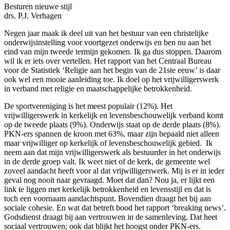
Besturen nieuwe stijl
drs. P.J. Verhagen
Negen jaar maak ik deel uit van het bestuur van een christelijke
onderwijsinstelling voor voortgezet onderwijs en ben nu aan het
eind van mijn tweede termijn gekomen. Ik ga dus stoppen. Daarom
wil ik er iets over vertellen. Het rapport van het Centraal Bureau
voor de Statistiek ‘Religie aan het begin van de 21ste eeuw’ is daar
ook wel een mooie aanleiding toe. Ik doel op het vrijwilligerswerk
in verband met religie en maatschappelijke betrokkenheid.
De sportvereniging is het meest populair (12%). Het
vrijwilligerswerk in kerkelijk en levensbeschouwelijk verband komt
op de tweede plaats (9%). Onderwijs staat op de derde plaats (8%).
PKN-ers spannen de kroon met 63%, maar zijn bepaald niet alleen
maar vrijwilliger op kerkelijk of levensbeschouwelijk gebied. Ik
neem aan dat mijn vrijwilligerswerk als bestuurder in het onderwijs
in de derde groep valt. Ik weet niet of de kerk, de gemeente wel
zoveel aandacht heeft voor al dat vrijwilligerswerk. Mij is er in ieder
geval nog nooit naar gevraagd. Moet dat dan? Nou ja, er lijkt een
link te liggen met kerkelijk betrokkenheid en levensstijl en dat is
toch een voornaam aandachtspunt. Bovendien draagt het bij aan
sociale cohesie. En wat dat betreft bood het rapport ‘breaking news’.
Godsdienst draagt bij aan vertrouwen in de samenleving. Dat heet
sociaal vertrouwen; ook dat blijkt het hoogst onder PKN-ers.