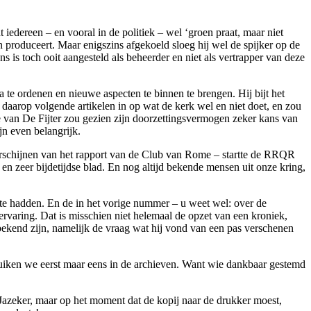
 iedereen – en vooral in de politiek – wel ‘groen praat, maar niet
en produceert. Maar enigszins afgekoeld sloeg hij wel de spijker op de
is toch ooit aangesteld als beheerder en niet als vertrapper van deze
a te ordenen en nieuwe aspecten te binnen te brengen. Hij bijt het
 daarop volgende artikelen in op wat de kerk wel en niet doet, en zou
 van De Fijter zou gezien zijn doorzettingsvermogen zeker kans van
jn even belangrijk.
 verschijnen van het rapport van de Club van Rome – startte de RRQR
 zeer bijdetijdse blad. En nog altijd bekende mensen uit onze kring,
te hadden. En de in het vorige nummer – u weet wel: over de
ervaring. Dat is misschien niet helemaal de opzet van een kroniek,
 bekend zijn, namelijk de vraag wat hij vond van een pas verschenen
ie duiken we eerst maar eens in de archieven. Want wie dankbaar gestemd
 Jazeker, maar op het moment dat de kopij naar de drukker moest,