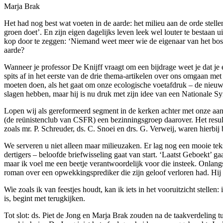
Marja Brak
Het had nog best wat voeten in de aarde: het milieu aan de orde stelle
groen doet’. En zijn eigen dagelijks leven leek wel louter te bestaan 
kop door te zeggen: ‘Niemand weet meer wie de eigenaar van het bos i
aarde?
Wanneer je professor De Knijff vraagt om een bijdrage weet je dat je e
spits af in het eerste van de drie thema-artikelen over ons omgaan me
moeten doen, als het gaat om onze ecologische voetafdruk – de nieuw
slagen hebben, maar hij is nu druk met zijn idee van een Nationale Syno
Lopen wij als gereformeerd segment in de kerken achter met onze aand
(de reünistenclub van CSFR) een bezinningsgroep daarover. Het resul
zoals mr. P. Schreuder, ds. C. Snoei en drs. G. Verweij, waren hierbij
We serveren u niet alleen maar milieuzaken. Er lag nog een mooie te
dertigers – beloofde briefwisseling gaat van start. ‘Laatst Geboekt’ 
maar ik voel me een beetje verantwoordelijk voor die insteek. Onlang
roman over een opwekkingsprediker die zijn geloof verloren had. Hij 
Wie zoals ik van feestjes houdt, kan ik iets in het vooruitzicht stell
is, begint met terugkijken.
Tot slot: ds. Piet de Jong en Marja Brak zouden na de taakverdeling t