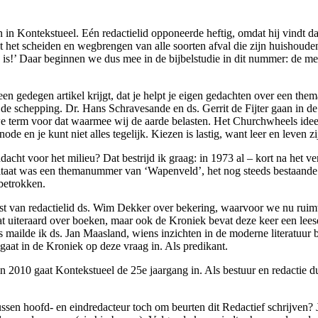
n in Kontekstueel. Eén redactielid opponeerde heftig, omdat hij vindt dat
uit het scheiden en wegbrengen van alle soorten afval die zijn huishoud
s!’ Daar beginnen we dus mee in de bijbelstudie in dit nummer: de mens 
en gedegen artikel krijgt, dat je helpt je eigen gedachten over een them
t de schepping. Dr. Hans Schravesande en ds. Gerrit de Fijter gaan in de
e term voor dat waarmee wij de aarde belasten. Het Churchwheels idee
de en je kunt niet alles tegelijk. Kiezen is lastig, want leer en leven zi
acht voor het milieu? Dat bestrijd ik graag: in 1973 al – kort na het
taat was een themanummer van ‘Wapenveld’, het nog steeds bestaande en
 betrokken.
kst van redactielid ds. Wim Dekker over bekering, waarvoor we nu ruim
gaat uiteraard over boeken, maar ook de Kroniek bevat deze keer een lees
s mailde ik ds. Jan Maasland, wiens inzichten in de moderne literatuur
gaat in de Kroniek op deze vraag in. Als predikant.
en: in 2010 gaat Kontekstueel de 25e jaargang in. Als bestuur en redact
ussen hoofd- en eindredacteur toch om beurten dit Redactief schrijven?