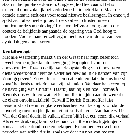
staan in het publieke domein. Ongetwijfeld leerzaam. Het is
dringend noodzakelijk het verleden erbij te betrekken. Maar de
actuele situatie stelt ons voor totaal nieuwe beslissingen. In onze tijd
spitst zich alles heel erg toe. Hoe staat een christen in een
multiculturele samenleving? Er is wel lef voor nodig om in die
context de belijdenis aangaande de regering van God hoog te
houden. Voor iemand er zelf erg in heeft is die in de rol van een
ayatollah gemanoeuvreerd.
Kruistheologie
Met alle waardering maakt Van der Graaf naar mijn besef toch
teveel een terugtrekkende beweging. Hij opteert voor de
christocratie: ‘Tussen de tijd van de opstanding van Christus en
diens wederkomst heeft de Vader het bewind in de handen van zijn
Zoon gegeven’. Zo wil hij ons erop attenderen dat Christus heerst
vanaf het kruis te midden van zijn vijanden. Vandaar het accent op
de navolging van Christus. Daarbij laat hij zien hoe Thomas à
Kempis ons wil leren wat het is innerlijk te lijden aan de wereld en
de eigen onvolmaaktheid. Terwijl Dietrich Bonhoeffer juist
benadrukt dat de innerlijke weerbaarheid van belang is, omdat de
navolging onvermijdelijk brengt tot kruis dragen. Van harte wil ik
Van der Graaf daarin bijvallen, alleen blijft het een eenzijdig verhaal.
Als er verdrukking komt zal iemand zijn theocratisch getuigenis
zomaar met de dood moeten bekopen. Er kunnen evenwel ook
perioden van vrijheid zijn, zoals we daar nu nog van mogen