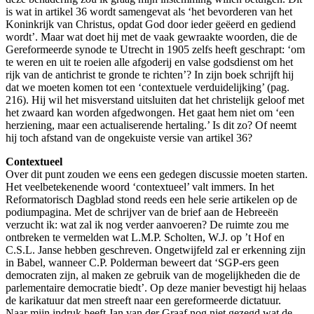
is wat in artikel 36 wordt samengevat als ‘het bevorderen van het
Koninkrijk van Christus, opdat God door ieder geëerd en gediend
wordt’. Maar wat doet hij met de vaak gewraakte woorden, die de
Gereformeerde synode te Utrecht in 1905 zelfs heeft geschrapt: ‘om
te weren en uit te roeien alle afgoderij en valse godsdienst om het
rijk van de antichrist te gronde te richten’? In zijn boek schrijft hij
dat we moeten komen tot een ‘contextuele verduidelijking’ (pag.
216). Hij wil het misverstand uitsluiten dat het christelijk geloof met
het zwaard kan worden afgedwongen. Het gaat hem niet om ‘een
herziening, maar een actualiserende hertaling.’ Is dit zo? Of neemt
hij toch afstand van de ongekuiste versie van artikel 36?
Contextueel
Over dit punt zouden we eens een gedegen discussie moeten starten.
Het veelbetekenende woord ‘contextueel’ valt immers. In het
Reformatorisch Dagblad stond reeds een hele serie artikelen op de
podiumpagina. Met de schrijver van de brief aan de Hebreeën
verzucht ik: wat zal ik nog verder aanvoeren? De ruimte zou me
ontbreken te vermelden wat L.M.P. Scholten, W.J. op ’t Hof en
C.S.L. Janse hebben geschreven. Ongetwijfeld zal er erkenning zijn
in Babel, wanneer C.P. Polderman beweert dat ‘SGP-ers geen
democraten zijn, al maken ze gebruik van de mogelijkheden die de
parlementaire democratie biedt’. Op deze manier bevestigt hij helaas
de karikatuur dat men streeft naar een gereformeerde dictatuur.
Naar mijn indruk heeft Jan van der Graaf nog niet gezegd wat de