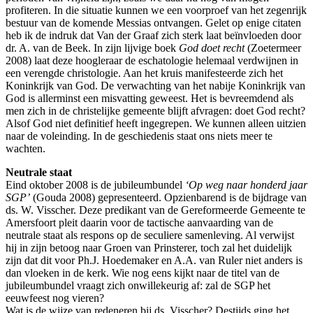
profiteren. In die situatie kunnen we een voorproef van het zegenrijk
bestuur van de komende Messias ontvangen. Gelet op enige citaten
heb ik de indruk dat Van der Graaf zich sterk laat beïnvloeden door
dr. A. van de Beek. In zijn lijvige boek
God doet recht
(Zoetermeer
2008) laat deze hoogleraar de eschatologie helemaal verdwijnen in
een verengde christologie. Aan het kruis manifesteerde zich het
Koninkrijk van God. De verwachting van het nabije Koninkrijk van
God is allerminst een misvatting geweest. Het is bevreemdend als
men zich in de christelijke gemeente blijft afvragen: doet God recht?
Alsof God niet definitief heeft ingegrepen. We kunnen alleen uitzien
naar de voleinding. In de geschiedenis staat ons niets meer te
wachten.
Neutrale staat
Eind oktober 2008 is de jubileumbundel
‘Op weg naar honderd jaar
SGP’
(Gouda 2008) gepresenteerd. Opzienbarend is de bijdrage van
ds. W. Visscher. Deze predikant van de Gereformeerde Gemeente te
Amersfoort pleit daarin voor de tactische aanvaarding van de
neutrale staat als respons op de seculiere samenleving. Al verwijst
hij in zijn betoog naar Groen van Prinsterer, toch zal het duidelijk
zijn dat dit voor Ph.J. Hoedemaker en A.A. van Ruler niet anders is
dan vloeken in de kerk. Wie nog eens kijkt naar de titel van de
jubileumbundel vraagt zich onwillekeurig af: zal de SGP het
eeuwfeest nog vieren?
Wat is de wijze van redeneren bij ds. Visscher? Destijds ging het