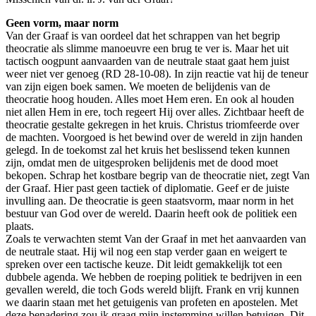
Geen vorm, maar norm
Van der Graaf is van oordeel dat het schrappen van het begrip
theocratie als slimme manoeuvre een brug te ver is. Maar het uit
tactisch oogpunt aanvaarden van de neutrale staat gaat hem juist
weer niet ver genoeg (RD 28-10-08). In zijn reactie vat hij de teneur
van zijn eigen boek samen. We moeten de belijdenis van de
theocratie hoog houden. Alles moet Hem eren. En ook al houden
niet allen Hem in ere, toch regeert Hij over alles. Zichtbaar heeft de
theocratie gestalte gekregen in het kruis. Christus triomfeerde over
de machten. Voorgoed is het bewind over de wereld in zijn handen
gelegd. In de toekomst zal het kruis het beslissend teken kunnen
zijn, omdat men de uitgesproken belijdenis met de dood moet
bekopen. Schrap het kostbare begrip van de theocratie niet, zegt Van
der Graaf. Hier past geen tactiek of diplomatie. Geef er de juiste
invulling aan. De theocratie is geen staatsvorm, maar norm in het
bestuur van God over de wereld. Daarin heeft ook de politiek een
plaats.
Zoals te verwachten stemt Van der Graaf in met het aanvaarden van
de neutrale staat. Hij wil nog een stap verder gaan en weigert te
spreken over een tactische keuze. Dit leidt gemakkelijk tot een
dubbele agenda. We hebben de roeping politiek te bedrijven in een
gevallen wereld, die toch Gods wereld blijft. Frank en vrij kunnen
we daarin staan met het getuigenis van profeten en apostelen. Met
deze benadering zou ik graag mijn instemming willen betuigen. Dit