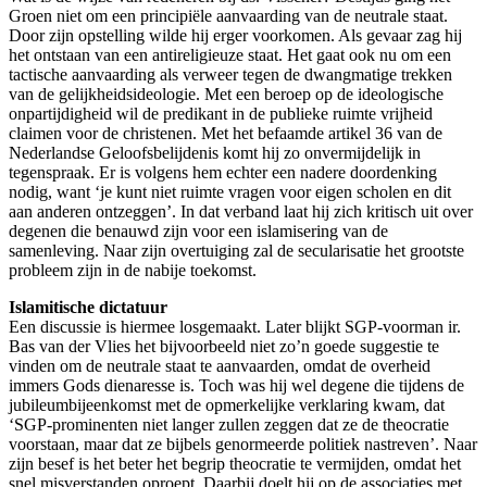
Groen niet om een principiële aanvaarding van de neutrale staat.
Door zijn opstelling wilde hij erger voorkomen. Als gevaar zag hij
het ontstaan van een antireligieuze staat. Het gaat ook nu om een
tactische aanvaarding als verweer tegen de dwangmatige trekken
van de gelijkheidsideologie. Met een beroep op de ideologische
onpartijdigheid wil de predikant in de publieke ruimte vrijheid
claimen voor de christenen. Met het befaamde artikel 36 van de
Nederlandse Geloofsbelijdenis komt hij zo onvermijdelijk in
tegenspraak. Er is volgens hem echter een nadere doordenking
nodig, want ‘je kunt niet ruimte vragen voor eigen scholen en dit
aan anderen ontzeggen’. In dat verband laat hij zich kritisch uit over
degenen die benauwd zijn voor een islamisering van de
samenleving. Naar zijn overtuiging zal de secularisatie het grootste
probleem zijn in de nabije toekomst.
Islamitische dictatuur
Een discussie is hiermee losgemaakt. Later blijkt SGP-voorman ir.
Bas van der Vlies het bijvoorbeeld niet zo’n goede suggestie te
vinden om de neutrale staat te aanvaarden, omdat de overheid
immers Gods dienaresse is. Toch was hij wel degene die tijdens de
jubileumbijeenkomst met de opmerkelijke verklaring kwam, dat
‘SGP-prominenten niet langer zullen zeggen dat ze de theocratie
voorstaan, maar dat ze bijbels genormeerde politiek nastreven’. Naar
zijn besef is het beter het begrip theocratie te vermijden, omdat het
snel misverstanden oproept. Daarbij doelt hij op de associaties met