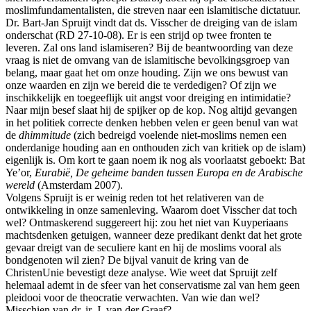
moslimfundamentalisten, die streven naar een islamitische dictatuur.
Dr. Bart-Jan Spruijt vindt dat ds. Visscher de dreiging van de islam
onderschat (RD 27-10-08). Er is een strijd op twee fronten te
leveren. Zal ons land islamiseren? Bij de beantwoording van deze
vraag is niet de omvang van de islamitische bevolkingsgroep van
belang, maar gaat het om onze houding. Zijn we ons bewust van
onze waarden en zijn we bereid die te verdedigen? Of zijn we
inschikkelijk en toegeeflijk uit angst voor dreiging en intimidatie?
Naar mijn besef slaat hij de spijker op de kop. Nog altijd gevangen
in het politiek correcte denken hebben velen er geen benul van wat
de
dhimmitude
(zich bedreigd voelende niet-moslims nemen een
onderdanige houding aan en onthouden zich van kritiek op de islam)
eigenlijk is. Om kort te gaan noem ik nog als voorlaatst geboekt: Bat
Ye’or,
Eurabië, De geheime banden tussen Europa en de Arabische
wereld
(Amsterdam 2007).
Volgens Spruijt is er weinig reden tot het relativeren van de
ontwikkeling in onze samenleving. Waarom doet Visscher dat toch
wel? Ontmaskerend suggereert hij: zou het niet van Kuyperiaans
machtsdenken getuigen, wanneer deze predikant denkt dat het grote
gevaar dreigt van de seculiere kant en hij de moslims vooral als
bondgenoten wil zien? De bijval vanuit de kring van de
ChristenUnie bevestigt deze analyse. Wie weet dat Spruijt zelf
helemaal ademt in de sfeer van het conservatisme zal van hem geen
pleidooi voor de theocratie verwachten. Van wie dan wel?
Misschien van dr. ir. J. van der Graaf?