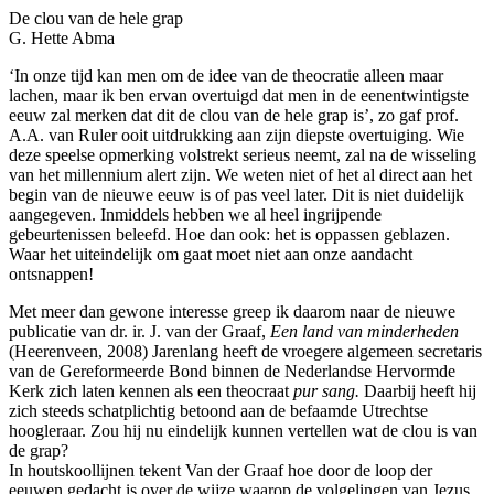
De clou van de hele grap
G. Hette Abma
‘In onze tijd kan men om de idee van de theocratie alleen maar
lachen, maar ik ben ervan overtuigd dat men in de eenentwintigste
eeuw zal merken dat dit de clou van de hele grap is’, zo gaf prof.
A.A. van Ruler ooit uitdrukking aan zijn diepste overtuiging. Wie
deze speelse opmerking volstrekt serieus neemt, zal na de wisseling
van het millennium alert zijn. We weten niet of het al direct aan het
begin van de nieuwe eeuw is of pas veel later. Dit is niet duidelijk
aangegeven. Inmiddels hebben we al heel ingrijpende
gebeurtenissen beleefd. Hoe dan ook: het is oppassen geblazen.
Waar het uiteindelijk om gaat moet niet aan onze aandacht
ontsnappen!
Met meer dan gewone interesse greep ik daarom naar de nieuwe
publicatie van dr. ir. J. van der Graaf,
Een land van minderheden
(Heerenveen, 2008) Jarenlang heeft de vroegere algemeen secretaris
van de Gereformeerde Bond binnen de Nederlandse Hervormde
Kerk zich laten kennen als een theocraat
pur sang.
Daarbij heeft hij
zich steeds schatplichtig betoond aan de befaamde Utrechtse
hoogleraar. Zou hij nu eindelijk kunnen vertellen wat de clou is van
de grap?
In houtskoollijnen tekent Van der Graaf hoe door de loop der
eeuwen gedacht is over de wijze waarop de volgelingen van Jezus