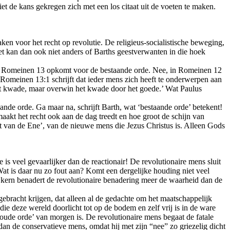
t de kans gekregen zich met een los citaat uit de voeten te maken.
ken voor het recht op revolutie. De religieus-socialistische beweging,
et kan dan ook niet anders of Barths geestverwanten in die hoek
us in Romeinen 13 opkomt voor de bestaande orde. Nee, in Romeinen 12
 Romeinen 13:1 schrijft dat ieder mens zich heeft te onderwerpen aan
 het kwade, maar overwin het kwade door het goede.’ Wat Paulus
aande orde. Ga maar na, schrijft Barth, wat ‘bestaande orde’ betekent!
maakt het recht ook aan de dag treedt en hoe groot de schijn van
cht van de Ene’, van de nieuwe mens die Jezus Christus is. Alleen Gods
s veel gevaarlijker dan de reactionair! De revolutionaire mens sluit
Wat is daar nu zo fout aan? Komt een dergelijke houding niet veel
te kern benadert de revolutionaire benadering meer de waarheid dan de
 gebracht krijgen, dat alleen al de gedachte om het maatschappelijk
 die deze wereld doorlicht tot op de bodem en zelf vrij is in de ware
oude or­de’ van morgen is. De revolutionaire mens begaat de fatale
dan de conservatieve mens, omdat hij met zijn “nee” zo griezelig dicht