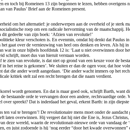
 en toch bij Romeinen 13 zijn begonnen te lezen, hebben overigens nie
staan van Paulus’ Brief aan de Romeinen present.
rheid om het alternatief: je onderwerpen aan de overheid of je sterk ma
socialistische roep om een radicale hervorming van de maatschappij. H
dit gedeelte van zijn boek: ‘Afzien van revolutie!’
an politieke kleur verschoten is. En evenmin, omdat hij denkt dat Paul
 het gaat over de vernieuwing van heel ons denken en leven. Als hij in
 van wat in onze bijbels hoofdstuk 12 is: ‘Laat u niet overwinnen door
d schrijft, moet dus van hieruit verstaan worden.
f te zien van revolutie, is dat niet op grond van een keuze voor de best
f in het reine is gekomen’. We sluiten er dan de ogen voor, dat hoe vol
nrecht dat die ander wordt aangedaan. ‘Die ander wacht immers op het re
le kritiek stelt zal een recht brengen dat die naam verdient.
rrel wordt genomen. En dat is maar goed ook, schrijft Barth, want die i
n de bestaande orde te vervangen door een andere, rechtvaardige orde. 
l over spreekt? Dat is inderdaad het geval, erkent Barth: in zijn dieps
mens ten val te brengen’! De revolutionaire mens moet onder de aandacht
ft laten overwinnen. Hij vergeet dat hij niet die Ene is, Jezus Christus,
 van deze wereld, waarin de revolutionair-nieuwe orde van vandaag de ‘
gen, en juist zodoende is hij ‘nog eerder “door het kwade overwonnen” 