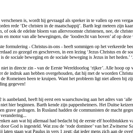
erschenen is, wordt hij gevraagd als spreker in te vallen op een vergad
en rede ‘De christen in de maatschappij’. Barth legt meteen zijn kaarte
en, of ook de edelste bloem van allervroomste christenen, nee, de christ
in en motor van alle bewegingen, die ‘loodrecht van boven’ af op deze w
ste formulering - Christus-in-ons - heeft sommigen op het verkeerde bee
rdaad zo gezegd en geschreven, in een lezing ‘Jezus Christus en de soci
s de sociale beweging en de sociale beweging is Jezus in het heden.’ ‘J
het niet in directe zin - van de Eerste Wereldoorlog ‘rijker’. Alle hoop o
r de indruk aan hebben overgehouden, dat hij met de woorden Christus
 Romeinen heen te kruipen. Want het probleem ligt niet alleen bij zijn 
iding gegeven!
s aanbeland, heeft hij eerst een waarschuwing aan het adres van ‘alle al
ft niet hier beginnen. Barth kende zijn pappenheimers. Het Duitse keizerr
ten grave gedragen. In Rusland hadden de communisten de macht gegrepe
verandering...
nken aan wat hij allemaal had bedacht bij de eerste elf hoofdstukken 
d door God is ingesteld. Wat zou de ‘rode dominee’ van het Zwitserse S
j laten staan wat Paulus in vers 1 zegt: dat ieder mens zich aan de ov