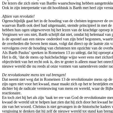
De lezers die zich niets van Barths waarschuwing hebben aangetrokken
Ook in zijn interpretatie van dit hoofdstuk is Barth met heel zijn ver
Afzien van revolutie!
Ogenschijnlijk gaat het in de houding van de christen tegenover de ove
waarvan Barth ook deel had uitgemaakt, stemde principieel in met de 
hebben hun ogen uitgewreven bij het lezen van de krachtige oproep in 
Vergissen we ons niet, Barth schrijft dat niet, omdat hij helemaal v
is de apostel aan een nieuw onderdeel van zijn brief begonnen, waarin
de overheden die boven hem staan, volgt dat direct op de laatste zin
vervolgens over de houding van christenen ten opzichte van de overhei
Als Barth Paulus’ spreken in Romeinen 13 zo uitlegt, dat hij oproept a
Het is dit, ‘dat de mens op huichelachtige wijze weer eens met zichzel
objectiviteit van het recht ook is, des te groter is alleen maar het o
nieuwe wereld die nu reeds al onze vormen van samenleven onder radica
De revolutionaire mens ten val brengen!
Dat neemt niet weg dat in Romeinen 13 de revolutionaire mens op de ko
zijn ogen niet voor het kwaad, maar maakt zich op het te bestrijden e
dichter bij de radicale vernieuwing van mens en wereld, waar de Bijbe
reactionaire.
En toch ziet hij het als zijn ‘taak ter ere van God de revolutionaire 
kwaad de wereld uit te helpen laat zien dat hij zich door het kwaad hee
zin van het woord. Christus is niet gevangen in de historische kaders
vergissing te denken dat hij zelf de nieuwe wereld tot stand kan bren