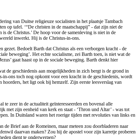
ering van Duitse religieuze socialisten in het plaatsje Tambach
n op tafel. ‘“De christen in de maatschappij” - dat zijn niet de
en is de Christus.’ De hoop voor de samenleving is niet in de
ereld inwerkt. Hij is de Christus-in-ons.
n gezet. Bedoelt Barth dat Christus als een verborgen kracht - de
ale beweging’. Het echte socialisme, zei Barth toen, is niet wat de
ezus’ gaat haast op in de sociale beweging­. Barth denkt hier
p wat de geschiedenis aan mogelijkheden in zich bergt is de grond in
-in-ons toch nog opkomt voor een kracht in de geschiedenis, wordt
hoorders, het ligt ook bij hemzelf. Zijn eerste leesverslag van
 te zeer in de actualiteit geïnteresseerden en bovenal alle
ijk met zijn eenheid van kerk en staat - ‘Thron und Altar’ - was tot
n. In Duitsland waren het roerige tijden met revoluties van links en
van de Brief aan de Romeinen, maar meteen zou doorbladeren naar
afenwil daarvan maken? Zou hij de apostel voor zijn karretje proberen
erheden dient te onderwerpen?