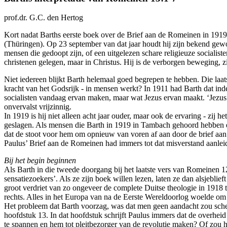
prof.dr. G.C. den Hertog
Kort nadat Barths eerste boek over de Brief aan de Romeinen in 1919 v
(Thüringen). Op 23 september van dat jaar houdt hij zijn bekend geword
mensen die gedoopt zijn, of een uitgelezen schare religieuze socialist
christenen gelegen, maar in Christus. Hij is de verborgen beweging, z
Niet iedereen blijkt Barth helemaal goed begrepen te hebben. Die laat
kracht van het Godsrijk - in mensen werkt? In 1911 had Barth dat inde
socialisten vandaag ervan maken, maar wat Jezus ervan maakt. ‘Jezus i
onvervalst vrijzinnig.
In 1919 is hij niet alleen acht jaar ouder, maar ook de ervaring - zij 
geslagen. Als mensen die Barth in 1919 in Tambach gehoord hebben e
dat de stoot voor hem om opnieuw van voren af aan door de brief aan de
Paulus’ Brief aan de Romeinen had immers tot dat misverstand aanle
Bij het begin beginnen
Als Barth in die tweede doorgang bij het laatste vers van Romeinen 12 i
sensatiezoekers’. Als ze zijn boek willen lezen, laten ze dan alsjeblie
groot verdriet van zo ongeveer de complete Duitse theologie in 1918 
rechts. Alles in het Europa van na de Eerste Wereldoorlog woelde om 
Het probleem dat Barth voorzag, was dat men geen aandacht zou sche
hoofdstuk 13. In dat hoofdstuk schrijft Paulus immers dat de overhei
te spannen en hem tot pleitbezorger van de revolutie maken? Of zou hi