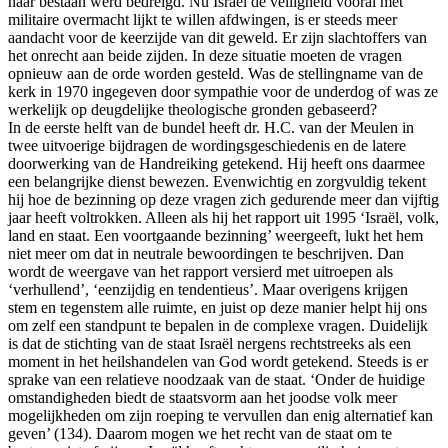
haar bestaan werd bedreigd. Nu Israël de veiligheid vooral met
militaire overmacht lijkt te willen afdwingen, is er steeds meer
aandacht voor de keerzijde van dit geweld. Er zijn slachtoffers van
het onrecht aan beide zijden. In deze situatie moeten de vragen
opnieuw aan de orde worden gesteld. Was de stellingname van de
kerk in 1970 ingegeven door sympathie voor de underdog of was ze
werkelijk op deugdelijke theologische gronden gebaseerd?
In de eerste helft van de bundel heeft dr. H.C. van der Meulen in
twee uitvoerige bijdragen de wordingsgeschiedenis en de latere
doorwerking van de Handreiking getekend. Hij heeft ons daarmee
een belangrijke dienst bewezen. Evenwichtig en zorgvuldig tekent
hij hoe de bezinning op deze vragen zich gedurende meer dan vijftig
jaar heeft voltrokken. Alleen als hij het rapport uit 1995 ‘Israël, volk,
land en staat. Een voortgaande bezinning’ weergeeft, lukt het hem
niet meer om dat in neutrale bewoordingen te beschrijven. Dan
wordt de weergave van het rapport versierd met uitroepen als
‘verhullend’, ‘eenzijdig en tendentieus’. Maar overigens krijgen
stem en tegenstem alle ruimte, en juist op deze manier helpt hij ons
om zelf een standpunt te bepalen in de complexe vragen. Duidelijk
is dat de stichting van de staat Israël nergens rechtstreeks als een
moment in het heilshandelen van God wordt getekend. Steeds is er
sprake van een relatieve noodzaak van de staat. ‘Onder de huidige
omstandigheden biedt de staatsvorm aan het joodse volk meer
mogelijkheden om zijn roeping te vervullen dan enig alternatief kan
geven’ (134). Daarom mogen we het recht van de staat om te