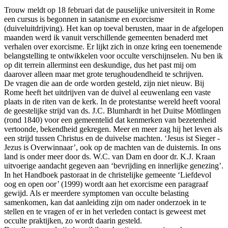
Trouw meldt op 18 februari dat de pauselijke universiteit in Rome
een cursus is begonnen in satanisme en exorcisme
(duiveluitdrijving). Het kan op toeval berusten, maar in de afgelopen
maanden werd ik vanuit verschillende gemeenten benaderd met
verhalen over exorcisme. Er lijkt zich in onze kring een toenemende
belangstelling te ontwikkelen voor occulte verschijnselen. Nu ben ik
op dit terrein allerminst een deskundige, dus het past mij om
daarover alleen maar met grote terughoudendheid te schrijven.
De vragen die aan de orde worden gesteld, zijn niet nieuw. Bij
Rome heeft het uitdrijven van de duivel al eeuwenlang een vaste
plaats in de riten van de kerk. In de protestantse wereld heeft vooral
de geestelijke strijd van ds. J.C. Blumhardt in het Duitse Möttlingen
(rond 1840) voor een gemeentelid dat kenmerken van bezetenheid
vertoonde, bekendheid gekregen. Meer en meer zag hij het leven als
een strijd tussen Christus en de duivelse machten. ‘Jesus ist Sieger -
Jezus is Overwinnaar’, ook op de machten van de duisternis. In ons
land is onder meer door ds. W.C. van Dam en door dr. K.J. Kraan
uitvoerige aandacht gegeven aan ‘bevrijding en innerlijke genezing’.
In het Handboek pastoraat in de christelijke gemeente ‘Liefdevol
oog en open oor’ (1999) wordt aan het exorcisme een paragraaf
gewijd. Als er meerdere symptomen van occulte belasting
samenkomen, kan dat aanleiding zijn om nader onderzoek in te
stellen en te vragen of er in het verleden contact is geweest met
occulte praktijken, zo wordt daarin gesteld.