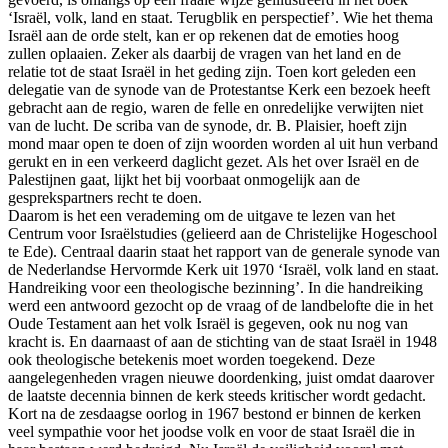
‘Israël, volk, land en staat. Terugblik en perspectief’. Wie het thema
Israël aan de orde stelt, kan er op rekenen dat de emoties hoog
zullen oplaaien. Zeker als daarbij de vragen van het land en de
relatie tot de staat Israël in het geding zijn. Toen kort geleden een
delegatie van de synode van de Protestantse Kerk een bezoek heeft
gebracht aan de regio, waren de felle en onredelijke verwijten niet
van de lucht. De scriba van de synode, dr. B. Plaisier, hoeft zijn
mond maar open te doen of zijn woorden worden al uit hun verband
gerukt en in een verkeerd daglicht gezet. Als het over Israël en de
Palestijnen gaat, lijkt het bij voorbaat onmogelijk aan de
gesprekspartners recht te doen.
Daarom is het een verademing om de uitgave te lezen van het
Centrum voor Israëlstudies (gelieerd aan de Christelijke Hogeschool
te Ede). Centraal daarin staat het rapport van de generale synode van
de Nederlandse Hervormde Kerk uit 1970 ‘Israël, volk land en staat.
Handreiking voor een theologische bezinning’. In die handreiking
werd een antwoord gezocht op de vraag of de landbelofte die in het
Oude Testament aan het volk Israël is gegeven, ook nu nog van
kracht is. En daarnaast of aan de stichting van de staat Israël in 1948
ook theologische betekenis moet worden toegekend. Deze
aangelegenheden vragen nieuwe doordenking, juist omdat daarover
de laatste decennia binnen de kerk steeds kritischer wordt gedacht.
Kort na de zesdaagse oorlog in 1967 bestond er binnen de kerken
veel sympathie voor het joodse volk en voor de staat Israël die in