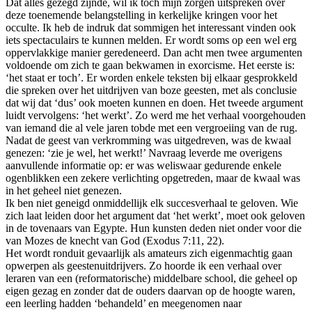
Dat alles gezegd zijnde, wil ik toch mijn zorgen uitspreken over
deze toenemende belangstelling in kerkelijke kringen voor het
occulte. Ik heb de indruk dat sommigen het interessant vinden ook
iets spectaculairs te kunnen melden. Er wordt soms op een wel erg
oppervlakkige manier geredeneerd. Dan acht men twee argumenten
voldoende om zich te gaan bekwamen in exorcisme. Het eerste is:
‘het staat er toch’. Er worden enkele teksten bij elkaar gesprokkeld
die spreken over het uitdrijven van boze geesten, met als conclusie
dat wij dat ‘dus’ ook moeten kunnen en doen. Het tweede argument
luidt vervolgens: ‘het werkt’. Zo werd me het verhaal voorgehouden
van iemand die al vele jaren tobde met een vergroeiing van de rug.
Nadat de geest van verkromming was uitgedreven, was de kwaal
genezen: ‘zie je wel, het werkt!’ Navraag leverde me overigens
aanvullende informatie op: er was weliswaar gedurende enkele
ogenblikken een zekere verlichting opgetreden, maar de kwaal was
in het geheel niet genezen.
Ik ben niet geneigd onmiddellijk elk succesverhaal te geloven. Wie
zich laat leiden door het argument dat ‘het werkt’, moet ook geloven
in de tovenaars van Egypte. Hun kunsten deden niet onder voor die
van Mozes de knecht van God (Exodus 7:11, 22).
Het wordt ronduit gevaarlijk als amateurs zich eigenmachtig gaan
opwerpen als geestenuitdrijvers. Zo hoorde ik een verhaal over
leraren van een (reformatorische) middelbare school, die geheel op
eigen gezag en zonder dat de ouders daarvan op de hoogte waren,
een leerling hadden ‘behandeld’ en meegenomen naar