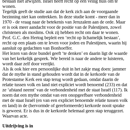
bestaan niet afwijzen. Israël heeft recht op een veilig huis om te
wonen.
Tegelijk geeft de studie aan dat de kerk zich aan de voorgaande
bezinning niet kan onttrekken. In deze studie komt - meer dan in
1970 - de vraag naar de betekenis van Jeruzalem aan de orde. Maar
er is ook meer aandacht voor de positie van de Palestijnen, zowel
christenen als moslims. Ook zij hebben recht om daar te wonen.
Prof. G.C. den Hertog bepleit een ‘recht op lichamelijk bestaan’,
recht op een plaats om te leven voor joden en Palestijnen, waarin hij
aansluit op gedachten van Bonhoeffer.
Het lezen van deze bundel geeft ‘te denken’ en daarin ligt de waarde
van het kerkelijk gesprek. Wie bereid is naar de andere te luisteren,
wordt daar zelf door verrijkt.
Als ik ook hier een persoonlijke duit in het zakje mag doen: jammer
dat de mythe in stand gehouden wordt dat in de kerkorde van de
Protestantse Kerk een stap terug wordt gedaan, omdat daarin de
relatie tussen volk en land niet expliciet wordt benoemd (233) en dat
ze ‘afstand neemt’ van de verbondenheid met de staat Israël (117). Ik
noem dat een mythe omdat van een onopgeefbare verbondenheid
met de staat Israël (en van een expliciet benoemde relatie tussen volk
en land) in de (hervormde of gereformeerde) kerkorde nooit sprake
is geweest. Er is dus in de kerkorde helemaal geen stap teruggezet.
Waarvan acte.
Uitdrijving is in