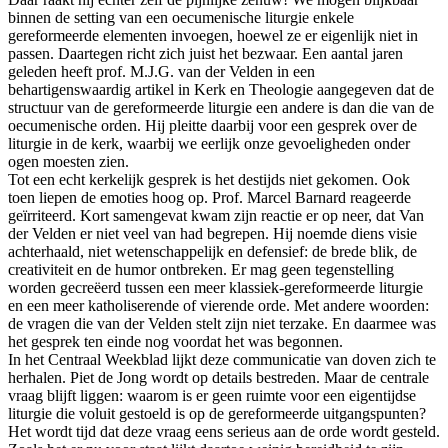
binnen de setting van een oecumenische liturgie enkele
gereformeerde elementen invoegen, hoewel ze er eigenlijk niet in
passen. Daartegen richt zich juist het bezwaar. Een aantal jaren
geleden heeft prof. M.J.G. van der Velden in een
behartigenswaardig artikel in Kerk en Theologie aangegeven dat de
structuur van de gereformeerde liturgie een andere is dan die van de
oecumenische orden. Hij pleitte daarbij voor een gesprek over de
liturgie in de kerk, waarbij we eerlijk onze gevoeligheden onder
ogen moesten zien.
Tot een echt kerkelijk gesprek is het destijds niet gekomen. Ook
toen liepen de emoties hoog op. Prof. Marcel Barnard reageerde
geïrriteerd. Kort samengevat kwam zijn reactie er op neer, dat Van
der Velden er niet veel van had begrepen. Hij noemde diens visie
achterhaald, niet wetenschappelijk en defensief: de brede blik, de
creativiteit en de humor ontbreken. Er mag geen tegenstelling
worden gecreëerd tussen een meer klassiek-gereformeerde liturgie
en een meer katholiserende of vierende orde. Met andere woorden:
de vragen die van der Velden stelt zijn niet terzake. En daarmee was
het gesprek ten einde nog voordat het was begonnen.
In het Centraal Weekblad lijkt deze communicatie van doven zich te
herhalen. Piet de Jong wordt op details bestreden. Maar de centrale
vraag blijft liggen: waarom is er geen ruimte voor een eigentijdse
liturgie die voluit gestoeld is op de gereformeerde uitgangspunten?
Het wordt tijd dat deze vraag eens serieus aan de orde wordt gesteld.