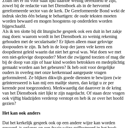
Zoals het er nu voor staat lijkt daartoe weinig bereidheid te zijn,
zowel bij de redactie van het Dienstboek als in de hervormd
gereformeerde sector van de kerk. De Gereformeerde Bond wekt de
indruk slechts één belang te behartigen: de oude teksten moeten
worden bewaard en mogen hoogstens op onderdelen worden
bijgeschaafd.
Als ik ten slotte bij dit liturgische gesprek ook een duit in het zakje
mag doen: waarom wordt in het Dienstboek zo weinig rekening
gehouden met de secularisatie? Er lijken alleen maar gelovige
doopouders te zijn. Ik heb in de loop der jaren vele keren een
doopdienst geleid waarin dat niet het geval was. Wat doen we met
een niet-gelovige doopouder? Moet die zwijgend toezien of mag die
bij de doop van zijn of haar kind worden betrokken en medeplichtig
gemaakt worden aan het gebeuren? Ik heb ooit voor dergelijke
ouders in overleg met onze kerkenraad aangepaste vragen
geformuleerd. Ze blijken dikwijls goede diensten te bewijzen (wie
geïnteresseerd is kan mij een mailtje sturen, dan krijgt u ze per
kerende post toegezonden). Merkwaardig dat daarover in de kring
van het Dienstboek niet lijkt te zijn nagedacht. Of staan deze vragen
ook vijftig bladzijden verderop verstopt en heb ik ze over het hoofd
gezien?
Het kan ook anders
Dat het kerkelijk gesprek ook op een andere wijze kan worden
gevoerd, is onlangs op een fraaie wijze geïllustreerd in het boek