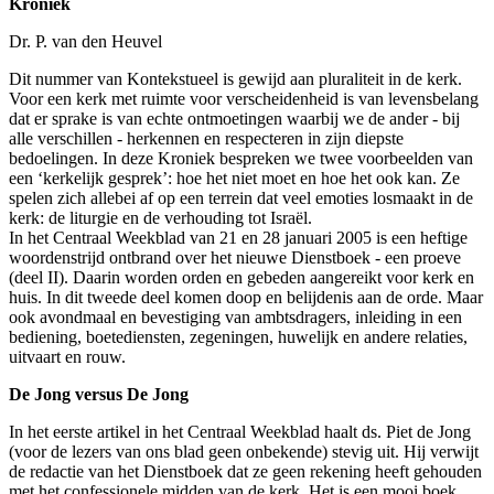
Kroniek
Dr. P. van den Heuvel
Dit nummer van Kontekstueel is gewijd aan pluraliteit in de kerk.
Voor een kerk met ruimte voor verscheidenheid is van levensbelang
dat er sprake is van echte ontmoetingen waarbij we de ander - bij
alle verschillen - herkennen en respecteren in zijn diepste
bedoelingen. In deze Kroniek bespreken we twee voorbeelden van
een ‘kerkelijk gesprek’: hoe het niet moet en hoe het ook kan. Ze
spelen zich allebei af op een terrein dat veel emoties losmaakt in de
kerk: de liturgie en de verhouding tot Israël.
In het Centraal Weekblad van 21 en 28 januari 2005 is een heftige
woordenstrijd ontbrand over het nieuwe Dienstboek - een proeve
(deel II). Daarin worden orden en gebeden aangereikt voor kerk en
huis. In dit tweede deel komen doop en belijdenis aan de orde. Maar
ook avondmaal en bevestiging van ambtsdragers, inleiding in een
bediening, boetediensten, zegeningen, huwelijk en andere relaties,
uitvaart en rouw.
De Jong versus De Jong
In het eerste artikel in het Centraal Weekblad haalt ds. Piet de Jong
(voor de lezers van ons blad geen onbekende) stevig uit. Hij verwijt
de redactie van het Dienstboek dat ze geen rekening heeft gehouden
met het confessionele midden van de kerk. Het is een mooi boek