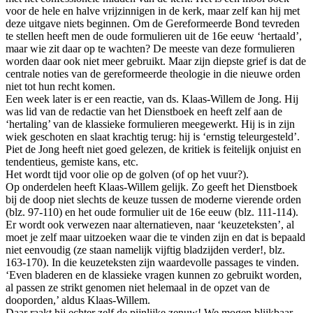
voor de hele en halve vrijzinnigen in de kerk, maar zelf kan hij met
deze uitgave niets beginnen. Om de Gereformeerde Bond tevreden
te stellen heeft men de oude formulieren uit de 16e eeuw ‘hertaald’,
maar wie zit daar op te wachten? De meeste van deze formulieren
worden daar ook niet meer gebruikt. Maar zijn diepste grief is dat de
centrale noties van de gereformeerde theologie in die nieuwe orden
niet tot hun recht komen.
Een week later is er een reactie, van ds. Klaas-Willem de Jong. Hij
was lid van de redactie van het Dienstboek en heeft zelf aan de
‘hertaling’ van de klassieke formulieren meegewerkt. Hij is in zijn
wiek geschoten en slaat krachtig terug: hij is ‘ernstig teleurgesteld’.
Piet de Jong heeft niet goed gelezen, de kritiek is feitelijk onjuist en
tendentieus, gemiste kans, etc.
Het wordt tijd voor olie op de golven (of op het vuur?).
Op onderdelen heeft Klaas-Willem gelijk. Zo geeft het Dienstboek
bij de doop niet slechts de keuze tussen de moderne vierende orden
(blz. 97-110) en het oude formulier uit de 16e eeuw (blz. 111-114).
Er wordt ook verwezen naar alternatieven, naar ‘keuzeteksten’, al
moet je zelf maar uitzoeken waar die te vinden zijn en dat is bepaald
niet eenvoudig (ze staan namelijk vijftig bladzijden verder!, blz.
163-170). In die keuzeteksten zijn waardevolle passages te vinden.
‘Even bladeren en de klassieke vragen kunnen zo gebruikt worden,
al passen ze strikt genomen niet helemaal in de opzet van de
dooporden,’ aldus Klaas-Willem.
Daar raakt hij echter zelf de pijnlijke zenuw! We mogen blijkbaar