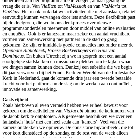
onderdelen aan het programma toe te voegen, al naar gelang de
vraag die er is. Van
ViaEten
tot
ViaMessiah
en van
ViaMaria
tot
ViaKluis
. Het maakt ook dat we activiteiten die niet aanslaan, relatief
eenvoudig kunnen vervangen door iets anders. Deze flexibiliteit past
bij de doelgroep, die we in ons denkproces over nieuwe
programmaonderdelen meenemen door middel van online evaluaties
en enquêtes. Ook is er langzaam maar zeker een aantal vruchtbare
vormen van samenwerking met partners in de stad op gang
gekomen. Zo zijn er inmiddels goede connecties met onder meer de
Openbare Bibliotheek
,
Broese Boekverkopers
en
Huis van
Dominicus
. En buiten Utrecht zijn we in gesprek met een aantal
soortgelijke stadskerken en missionaire plekken om te kijken waar
we dingen samen kunnen doen. Dankzij een subsidie die we begin
dit jaar verworven bij het Fonds Kerk en Wereld van de Protestantse
Kerk in Nederland, gaat de komende drie jaar een tweede betaalde
kracht voor het platform aan de slag om te werken aan continuïteit,
innovatie en samenwerking.
Gastvrijheid
Zoals hierboven al even vermeld hebben we er heel bewust voor
gekozen om de activiteiten van
ViaJacobi
bínnen de kerkmuren van
de Jacobikerk te ontplooien. Als gemeente beschikken we over een
fantastisch ‘huis’ met een heel scala aan ‘kamers’. Veel van die
kamers ontdekken we opnieuw. De consistorie bijvoorbeeld, die tot
voor kort dienstdeed op de zondag en de rest van de week alleen