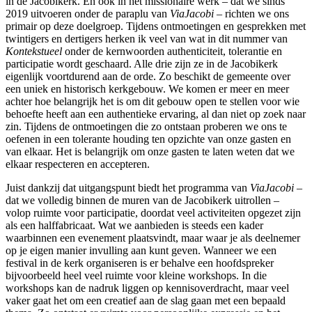
in de Jacobikerk. En ook in het missionaire werk – dat we sinds
2019 uitvoeren onder de paraplu van
ViaJacobi
– richten we ons
primair op deze doelgroep. Tijdens ontmoetingen en gesprekken met
twintigers en dertigers herken ik veel van wat in dit nummer van
Kontekstueel
onder de kernwoorden authenticiteit, tolerantie en
participatie wordt geschaard. Alle drie zijn ze in de Jacobikerk
eigenlijk voortdurend aan de orde. Zo beschikt de gemeente over
een uniek en historisch kerkgebouw. We komen er meer en meer
achter hoe belangrijk het is om dit gebouw open te stellen voor wie
behoefte heeft aan een authentieke ervaring, al dan niet op zoek naar
zin. Tijdens de ontmoetingen die zo ontstaan proberen we ons te
oefenen in een tolerante houding ten opzichte van onze gasten en
van elkaar. Het is belangrijk om onze gasten te laten weten dat we
elkaar respecteren en accepteren.
Juist dankzij dat uitgangspunt biedt het programma van
ViaJacobi
–
dat we volledig binnen de muren van de Jacobikerk uitrollen –
volop ruimte voor participatie, doordat veel activiteiten opgezet zijn
als een halffabricaat. Wat we aanbieden is steeds een kader
waarbinnen een evenement plaatsvindt, maar waar je als deelnemer
op je eigen manier invulling aan kunt geven. Wanneer we een
festival in de kerk organiseren is er behalve een hoofdspreker
bijvoorbeeld heel veel ruimte voor kleine workshops. In die
workshops kan de nadruk liggen op kennisoverdracht, maar veel
vaker gaat het om een creatief aan de slag gaan met een bepaald