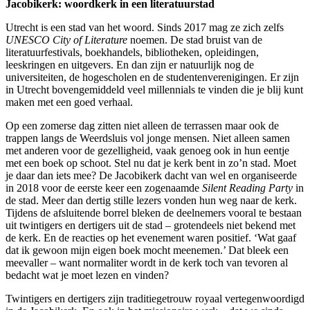
Jacobikerk: woordkerk in een literatuurstad
Utrecht is een stad van het woord. Sinds 2017 mag ze zich zelfs
UNESCO City of Literature
noemen. De stad bruist van de
literatuurfestivals, boekhandels, bibliotheken, opleidingen,
leeskringen en uitgevers. En dan zijn er natuurlijk nog de
universiteiten, de hogescholen en de studentenverenigingen. Er zijn
in Utrecht bovengemiddeld veel millennials te vinden die je blij kunt
maken met een goed verhaal.
Op een zomerse dag zitten niet alleen de terrassen maar ook de
trappen langs de Weerdsluis vol jonge mensen. Niet alleen samen
met anderen voor de gezelligheid, vaak genoeg ook in hun eentje
met een boek op schoot. Stel nu dat je kerk bent in zo’n stad. Moet
je daar dan iets mee? De Jacobikerk dacht van wel en organiseerde
in 2018 voor de eerste keer een zogenaamde
Silent Reading Party
in
de stad. Meer dan dertig stille lezers vonden hun weg naar de kerk.
Tijdens de afsluitende borrel bleken de deelnemers vooral te bestaan
uit twintigers en dertigers uit de stad – grotendeels niet bekend met
de kerk. En de reacties op het evenement waren positief. ‘Wat gaaf
dat ik gewoon mijn eigen boek mocht meenemen.’ Dat bleek een
meevaller – want normaliter wordt in de kerk toch van tevoren al
bedacht wat je moet lezen en vinden?
Twintigers en dertigers zijn traditiegetrouw royaal vertegenwoordigd