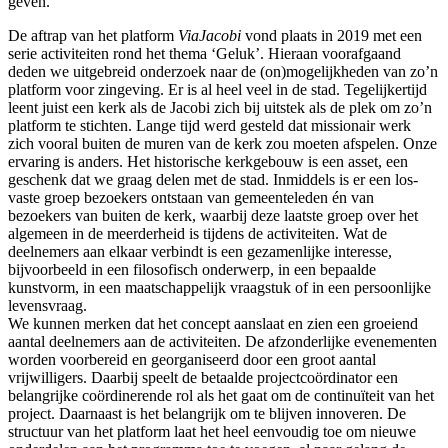
geven.
De aftrap van het platform
ViaJacobi
vond plaats in 2019 met een
serie activiteiten rond het thema ‘Geluk’. Hieraan voorafgaand
deden we uitgebreid onderzoek naar de (on)mogelijkheden van zo’n
platform voor zingeving. Er is al heel veel in de stad. Tegelijkertijd
leent juist een kerk als de Jacobi zich bij uitstek als de plek om zo’n
platform te stichten. Lange tijd werd gesteld dat missionair werk
zich vooral buiten de muren van de kerk zou moeten afspelen. Onze
ervaring is anders. Het historische kerkgebouw is een asset, een
geschenk dat we graag delen met de stad. Inmiddels is er een los-
vaste groep bezoekers ontstaan van gemeenteleden én van
bezoekers van buiten de kerk, waarbij deze laatste groep over het
algemeen in de meerderheid is tijdens de activiteiten. Wat de
deelnemers aan elkaar verbindt is een gezamenlijke interesse,
bijvoorbeeld in een filosofisch onderwerp, in een bepaalde
kunstvorm, in een maatschappelijk vraagstuk of in een persoonlijke
levensvraag.
We kunnen merken dat het concept aanslaat en zien een groeiend
aantal deelnemers aan de activiteiten. De afzonderlijke evenementen
worden voorbereid en georganiseerd door een groot aantal
vrijwilligers. Daarbij speelt de betaalde projectcoördinator een
belangrijke coördinerende rol als het gaat om de continuïteit van het
project. Daarnaast is het belangrijk om te blijven innoveren. De
structuur van het platform laat het heel eenvoudig toe om nieuwe