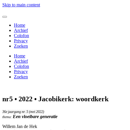
Skip to main content
Home
Archief
Colofon
Privacy
Zoeken
Home
Archief
Colofon
Privacy
Zoeken
nr5 • 2022 • Jacobikerk: woordkerk
36e jaargang nr. 5 (mei 2022)
Een vloeibare generatie
thema:
Willem Jan de Hek