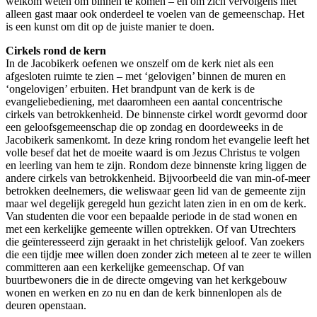
welkom weten om binnen te komen – en om zich vervolgens niet
alleen gast maar ook onderdeel te voelen van de gemeenschap. Het
is een kunst om dit op de juiste manier te doen.
Cirkels rond de kern
In de Jacobikerk oefenen we onszelf om de kerk niet als een
afgesloten ruimte te zien – met ‘gelovigen’ binnen de muren en
‘ongelovigen’ erbuiten. Het brandpunt van de kerk is de
evangeliebediening, met daaromheen een aantal concentrische
cirkels van betrokkenheid. De binnenste cirkel wordt gevormd door
een geloofsgemeenschap die op zondag en doordeweeks in de
Jacobikerk samenkomt. In deze kring rondom het evangelie leeft het
volle besef dat het de moeite waard is om Jezus Christus te volgen
en leerling van hem te zijn. Rondom deze binnenste kring liggen de
andere cirkels van betrokkenheid. Bijvoorbeeld die van min-of-meer
betrokken deelnemers, die weliswaar geen lid van de gemeente zijn
maar wel degelijk geregeld hun gezicht laten zien in en om de kerk.
Van studenten die voor een bepaalde periode in de stad wonen en
met een kerkelijke gemeente willen optrekken. Of van Utrechters
die geïnteresseerd zijn geraakt in het christelijk geloof. Van zoekers
die een tijdje mee willen doen zonder zich meteen al te zeer te willen
committeren aan een kerkelijke gemeenschap. Of van
buurtbewoners die in de directe omgeving van het kerkgebouw
wonen en werken en zo nu en dan de kerk binnenlopen als de
deuren openstaan.