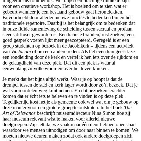
fungeerde als rommelhok. Het blijkt een prachtige ruimte te zijn
voor een creatieve workshop. Het is boeiend om te zien wat er
gebeurt wanneer je een bestaand gebouw gaat herontdekken.
Bijvoorbeeld door allerlei nieuwe functies te bedenken buiten het
traditionele repertoire. Daarbij is het belangrijk om te bedenken dat
in onze fluïde samenleving de scheiding tussen sacraal en profaan
steeds diffuser geworden is. Een kaarsje branden, rust zoeken, een
goed gesprek voeren lijkt meer geaccepteerd. Geregeld is er een
groep studenten op bezoek in de Jacobikerk – tijdens een activiteit
van
ViaJacobi
of om een andere reden. Als het even kan geef ik ze
een rondleiding door de kerk en vertel ik hen iets over de rijkdom en
de gelaagdheid van deze plek. Dat dit een plek is waar al
eeuwenlang zinvolle woorden over het leven klinken.
Je merkt dat het bijna altijd werkt. Waar je op hoopt is dat de
drempel tussen de stad en kerk lager wordt door zo’n bezoek. Dat je
wat vooroordelen weg kunt nemen. En dat bezoekers erachter
komen dat er écht iets te beleven en te vinden is op deze plek.
Tegelijkertijd kost het je als gemeente ook wel wat om je gebouw op
deze manier voor een grotere groep te ontsluiten. In het boek
The
Art of Relevance
beschrijft museumdirecteur Nina Simon hoe zij
haar museum relevant wist te maken voor allerlei nieuwe
doelgroepen. Zij stelt dat we vaak maar één deur hebben openstaan
waardoor we mensen uitnodigen om door naar binnen te komen. We
moeten nieuwe deuren maken zodat ook andere doelgroepen zich