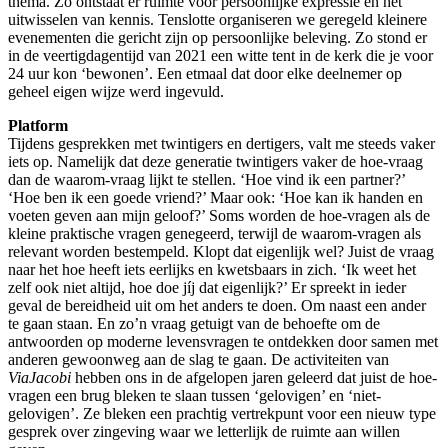
thema. Zo ontstaat er ruimte voor persoonlijke expressie en het
uitwisselen van kennis. Tenslotte organiseren we geregeld kleinere
evenementen die gericht zijn op persoonlijke beleving. Zo stond er
in de veertigdagentijd van 2021 een witte tent in de kerk die je voor
24 uur kon ‘bewonen’. Een etmaal dat door elke deelnemer op
geheel eigen wijze werd ingevuld.
Platform
Tijdens gesprekken met twintigers en dertigers, valt me steeds vaker
iets op. Namelijk dat deze generatie twintigers vaker de hoe-vraag
dan de waarom-vraag lijkt te stellen. ‘Hoe vind ik een partner?’
‘Hoe ben ik een goede vriend?’ Maar ook: ‘Hoe kan ik handen en
voeten geven aan mijn geloof?’ Soms worden de hoe-vragen als de
kleine praktische vragen genegeerd, terwijl de waarom-vragen als
relevant worden bestempeld. Klopt dat eigenlijk wel? Juist de vraag
naar het hoe heeft iets eerlijks en kwetsbaars in zich. ‘Ik weet het
zelf ook niet altijd, hoe doe jíj dat eigenlijk?’ Er spreekt in ieder
geval de bereidheid uit om het anders te doen. Om naast een ander
te gaan staan. En zo’n vraag getuigt van de behoefte om de
antwoorden op moderne levensvragen te ontdekken door samen met
anderen gewoonweg aan de slag te gaan. De activiteiten van
ViaJacobi
hebben ons in de afgelopen jaren geleerd dat juist de hoe-
vragen een brug bleken te slaan tussen ‘gelovigen’ en ‘niet-
gelovigen’. Ze bleken een prachtig vertrekpunt voor een nieuw type
gesprek over zingeving waar we letterlijk de ruimte aan willen