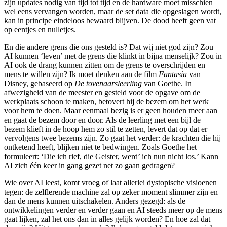
zijn updates nodig van tijd tot tijd en de hardware moet misschien
wel eens vervangen worden, maar de set data die opgeslagen wordt,
kan in principe eindeloos bewaard blijven. De dood heeft geen vat
op eentjes en nulletjes.
En die andere grens die ons gesteld is? Dat wij niet god zijn? Zou
AI kunnen ‘leven’ met de grens die klinkt in bijna menselijk? Zou in
AI ook de drang kunnen zitten om de grens te overschrijden en
mens te willen zijn? Ik moet denken aan de film
Fantasia
van
Disney, gebaseerd op
De tovenaarsleerling
van Goethe. In
afwezigheid van de meester en gesteld voor de opgave om de
werkplaats schoon te maken, betovert hij de bezem om het werk
voor hem te doen. Maar eenmaal bezig is er geen houden meer aan
en gaat de bezem door en door. Als de leerling met een bijl de
bezem klieft in de hoop hem zo stil te zetten, levert dat op dat er
vervolgens twee bezems zijn. Zo gaat het verder: de krachten die hij
ontketend heeft, blijken niet te bedwingen. Zoals Goethe het
formuleert: ‘Die ich rief, die Geister, werd’ ich nun nicht los.’ Kann
AI zich één keer in gang gezet net zo gaan gedragen?
Wie over AI leest, komt vroeg of laat allerlei dystopische visioenen
tegen: de zelflerende machine zal op zeker moment slimmer zijn en
dan de mens kunnen uitschakelen. Anders gezegd: als de
ontwikkelingen verder en verder gaan en AI steeds meer op de mens
gaat lijken, zal het ons dan in alles gelijk worden? En hoe zal dat