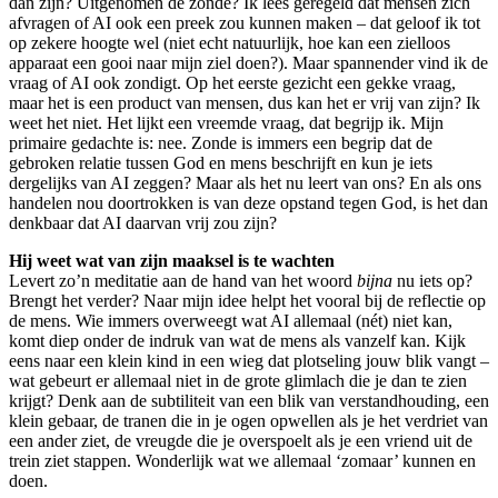
dan zijn? Uitgenomen de zonde? Ik lees geregeld dat mensen zich
afvragen of AI ook een preek zou kunnen maken – dat geloof ik tot
op zekere hoogte wel (niet echt natuurlijk, hoe kan een zielloos
apparaat een gooi naar mijn ziel doen?). Maar spannender vind ik de
vraag of AI ook zondigt. Op het eerste gezicht een gekke vraag,
maar het is een product van mensen, dus kan het er vrij van zijn? Ik
weet het niet. Het lijkt een vreemde vraag, dat begrijp ik. Mijn
primaire gedachte is: nee. Zonde is immers een begrip dat de
gebroken relatie tussen God en mens beschrijft en kun je iets
dergelijks van AI zeggen? Maar als het nu leert van ons? En als ons
handelen nou doortrokken is van deze opstand tegen God, is het dan
denkbaar dat AI daarvan vrij zou zijn?
Hij weet wat van zijn maaksel is te wachten
Levert zo’n meditatie aan de hand van het woord
bijna
nu iets op?
Brengt het verder? Naar mijn idee helpt het vooral bij de reflectie op
de mens. Wie immers overweegt wat AI allemaal (nét) niet kan,
komt diep onder de indruk van wat de mens als vanzelf kan. Kijk
eens naar een klein kind in een wieg dat plotseling jouw blik vangt –
wat gebeurt er allemaal niet in de grote glimlach die je dan te zien
krijgt? Denk aan de subtiliteit van een blik van verstandhouding, een
klein gebaar, de tranen die in je ogen opwellen als je het verdriet van
een ander ziet, de vreugde die je overspoelt als je een vriend uit de
trein ziet stappen. Wonderlijk wat we allemaal ‘zomaar’ kunnen en
doen.