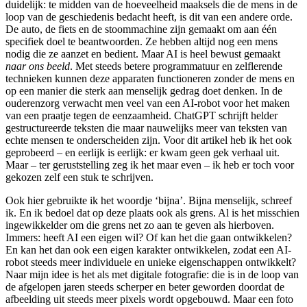
duidelijk: te midden van de hoeveelheid maaksels die de mens in de
loop van de geschiedenis bedacht heeft, is dit van een andere orde.
De auto, de fiets en de stoommachine zijn gemaakt om aan één
specifiek doel te beantwoorden. Ze hebben altijd nog een mens
nodig die ze aanzet en bedient. Maar AI is heel bewust gemaakt
naar ons beeld
. Met steeds betere programmatuur en zelflerende
technieken kunnen deze apparaten functioneren zonder de mens en
op een manier die sterk aan menselijk gedrag doet denken. In de
ouderenzorg verwacht men veel van een AI-robot voor het maken
van een praatje tegen de eenzaamheid. ChatGPT schrijft helder
gestructureerde teksten die maar nauwelijks meer van teksten van
echte mensen te onderscheiden zijn. Voor dit artikel heb ik het ook
geprobeerd – en eerlijk is eerlijk: er kwam geen gek verhaal uit.
Maar – ter geruststelling zeg ik het maar even – ik heb er toch voor
gekozen zelf een stuk te schrijven.
Ook hier gebruikte ik het woordje ‘bijna’. Bijna menselijk, schreef
ik. En ik bedoel dat op deze plaats ook als grens. Al is het misschien
ingewikkelder om die grens net zo aan te geven als hierboven.
Immers: heeft AI een eigen wil? Of kan het die gaan ontwikkelen?
En kan het dan ook een eigen karakter ontwikkelen, zodat een AI-
robot steeds meer individuele en unieke eigenschappen ontwikkelt?
Naar mijn idee is het als met digitale fotografie: die is in de loop van
de afgelopen jaren steeds scherper en beter geworden doordat de
afbeelding uit steeds meer pixels wordt opgebouwd. Maar een foto