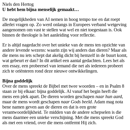
Niels den Hertog
U hebt hem bijna menselijk gemaakt…
De mogelijkheden van AI nemen in hoog tempo toe en dat roept
allerlei vragen op. Zo werd onlangs in Europees verband wetgeving
aangenomen om vast te stellen wat wel en niet toegestaan is. Ook
binnen de theologie is het aanleiding voor reflectie.
Er is altijd nagedacht over het unieke van de mens ten opzichte van
andere levende wezens: waarin zijn wij anders dan dieren? Maar als
die mens nu iets schept dat akelig dicht bij hemzelf in de buurt komt,
wat gebeurt er dan? In dit artikel een aantal gedachten. Lees het als
een essay, een probeersel van iemand die net als iedereen probeert
zich te oriënteren rond deze nieuwe ontwikkelingen.
Bijna goddelijk
Over de mens spreekt de Bijbel met twee woorden – en in Psalm 8
staan ze bij elkaar: bijna goddelijk. Al vanaf het begin heeft die
mens een plek apart. De dieren worden geschapen
naar hun aard
,
maar de mens wordt geschapen
naar Gods beeld
. Adam mag nota
bene namen geven aan de dieren en dat is een grote
verantwoordelijkheid. Te midden van de andere schepselen is die
mens daarmee een unieke verschijning. Met die mens spreekt God
als met een vriend, over die mens ontfermt Hij zich.