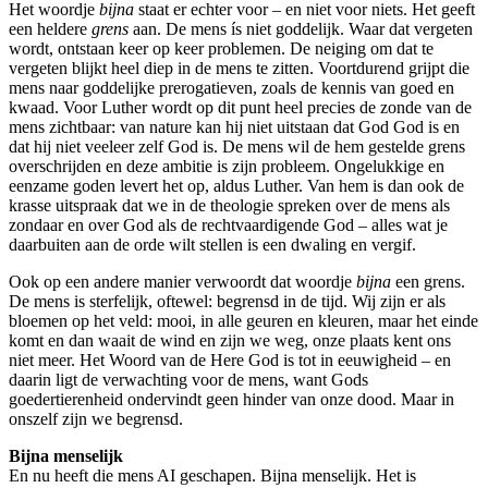
Het woordje
bijna
staat er echter voor – en niet voor niets. Het geeft
een heldere
grens
aan. De mens ís niet goddelijk. Waar dat vergeten
wordt, ontstaan keer op keer problemen. De neiging om dat te
vergeten blijkt heel diep in de mens te zitten. Voortdurend grijpt die
mens naar goddelijke prerogatieven, zoals de kennis van goed en
kwaad. Voor Luther wordt op dit punt heel precies de zonde van de
mens zichtbaar: van nature kan hij niet uitstaan dat God God is en
dat hij niet veeleer zelf God is. De mens wil de hem gestelde grens
overschrijden en deze ambitie is zijn probleem. Ongelukkige en
eenzame goden levert het op, aldus Luther. Van hem is dan ook de
krasse uitspraak dat we in de theologie spreken over de mens als
zondaar en over God als de rechtvaardigende God – alles wat je
daarbuiten aan de orde wilt stellen is een dwaling en vergif.
Ook op een andere manier verwoordt dat woordje
bijna
een grens.
De mens is sterfelijk, oftewel: begrensd in de tijd. Wij zijn er als
bloemen op het veld: mooi, in alle geuren en kleuren, maar het einde
komt en dan waait de wind en zijn we weg, onze plaats kent ons
niet meer. Het Woord van de Here God is tot in eeuwigheid – en
daarin ligt de verwachting voor de mens, want Gods
goedertierenheid ondervindt geen hinder van onze dood. Maar in
onszelf zijn we begrensd.
Bijna menselijk
En nu heeft die mens AI geschapen. Bijna menselijk. Het is