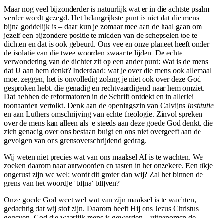
Maar nog veel bijzonderder is natuurlijk wat er in die achtste psalm
verder wordt gezegd. Het belangrijkste punt is niet dat die mens
bijna goddelijk is – daar kun je zomaar mee aan de haal gaan om
jezelf een bijzondere positie te midden van de schepselen toe te
dichten en dat is ook gebeurd. Ons vee en onze planeet heeft onder
de isolatie van die twee woorden zwaar te lijden. De echte
verwondering van de dichter zit op een ander punt: Wat is de mens
dat U aan hem denkt? Inderdaad: wat je over die mens ook allemaal
moet zeggen, het is onvolledig zolang je niet ook over deze God
gesproken hebt, die genadig en rechtvaardigend naar hem omziet.
Dat hebben de reformatoren in de Schrift ontdekt en in allerlei
toonaarden vertolkt. Denk aan de openingszin van Calvijns
Institutie
en aan Luthers omschrijving van echte theologie. Zinvol spreken
over de mens kan alleen als je steeds aan deze goede God denkt, die
zich genadig over ons bestaan buigt en ons niet overgeeft aan de
gevolgen van ons grensoverschrijdend gedrag.
Wij weten niet precies wat van ons maaksel AI is te wachten. We
zoeken daarom naar antwoorden en tasten in het onzekere. Een tikje
ongerust zijn we wel: wordt dit groter dan wij? Zal het binnen de
grens van het woordje ‘bijna’ blijven?
Onze goede God weet wel wat van zíjn maaksel is te wachten,
gedachtig dat wij stof zijn. Daarom heeft Hij ons Jezus Christus
gegeven. God die waarlijk mens is geworden – uitgenomen de