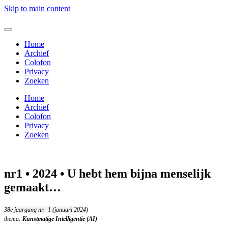
Skip to main content
Home
Archief
Colofon
Privacy
Zoeken
Home
Archief
Colofon
Privacy
Zoeken
nr1 • 2024 • U hebt hem bijna menselijk
gemaakt…
38e jaargang nr. 1 (januari 2024)
thema:
Kunstmatige Intelligentie (AI)