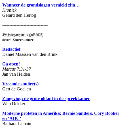
Wanneer de grondslagen vernield zijn…
Kroniek
Gerard den Hertog
--------------------------------
39e jaargang nr. 4 (juli 2025)
thema:
Zomernummer
Redactief
Daniël Maassen van den Brink
Ga open!
Marcus 7:31-37
Jan van Helden
Vreemde snuiter(s)
Gert de Goeijen
Zingeving: de grote olifant in de spreekkamer
Wim Dekker
Moderne profeten in Amerika: Bernie Sanders, Cory Booker
en ‘AOC’
Barbara Lamain