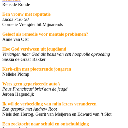
Rens de Ronde
Een vrouw met reputatie
Lucas 7:36-50
Cornelie Vreugdenhil-Mijnarends
Geloof als remedie voor mentale problemen?
Anne van Olst
Hoe God verdween uit jeugdland
Verlangen naar God als basis van een hoopvolle opvoeding
Saskia de Graaf-Bakker
Kerk-zijn met ploeterende jongeren
Nelleke Plomp
Wees geen geparkeerde auto’s
Paus Franciscus’ brief aan de jeugd
Jeroen Hagendijk
Ik wil de verbeelding van mijn lezers veranderen
Een gesprek met Andrew Root
Niels den Hertog, Gerrit van Meijeren en Edward van ‘t Slot
Een zoektocht naar schuld en ontschuldiging