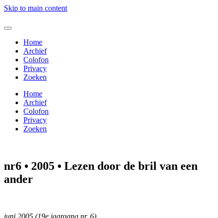
Skip to main content
Home
Archief
Colofon
Privacy
Zoeken
Home
Archief
Colofon
Privacy
Zoeken
nr6 • 2005 • Lezen door de bril van een
ander
juni 2005 (19e jaargang nr. 6)