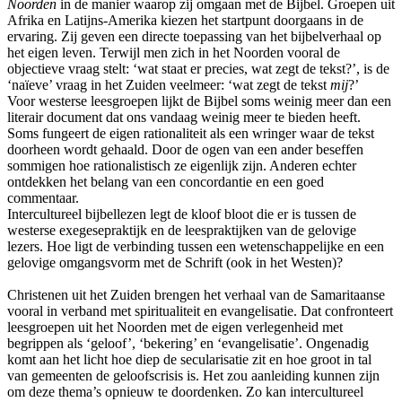
Noorden
in de manier waarop zij omgaan met de Bijbel. Groepen uit
Afrika en Latijns-Amerika kiezen het startpunt doorgaans in de
ervaring. Zij geven een directe toepassing van het bijbelverhaal op
het eigen leven. Terwijl men zich in het Noorden vooral de
objectieve vraag stelt: ‘wat staat er precies, wat zegt de tekst?’, is de
‘naïeve’ vraag in het Zuiden veelmeer: ‘wat zegt de tekst
mij
?’
Voor westerse leesgroepen lijkt de Bijbel soms weinig meer dan een
literair document dat ons vandaag weinig meer te bieden heeft.
Soms fungeert de eigen rationaliteit als een wringer waar de tekst
doorheen wordt gehaald. Door de ogen van een ander beseffen
sommigen hoe rationalistisch ze eigenlijk zijn. Anderen echter
ontdekken het belang van een concordantie en een goed
commentaar.
Intercultureel bijbellezen legt de kloof bloot die er is tussen de
westerse exegesepraktijk en de leespraktijken van de gelovige
lezers. Hoe ligt de verbinding tussen een wetenschappelijke en een
gelovige omgangsvorm met de Schrift (ook in het Westen)?
Christenen uit het Zuiden brengen het verhaal van de Samaritaanse
vooral in verband met spiritualiteit en evangelisatie. Dat confronteert
leesgroepen uit het Noorden met de eigen verlegenheid met
begrippen als ‘geloof’, ‘bekering’ en ‘evangelisatie’. Ongenadig
komt aan het licht hoe diep de secularisatie zit en hoe groot in tal
van gemeenten de geloofscrisis is. Het zou aanleiding kunnen zijn
om deze thema’s opnieuw te doordenken. Zo kan intercultureel