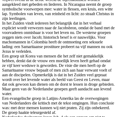
aangekleed met gebeden en liederen. In Nicaragua neemt de groep
symbolische voorwerpen mee: water in flessen, een kruis, een witte
lap. Symbolen van leven, van reinheid en licht: zo straalt Christus in
zijn leerlingen.
In het Zuiden vindt iedereen het belangrijk dat in het verhaal
expliciet wordt verwezen naar de Jacobsbron, omdat de band met de
voorvaderen onmisbaar is voor het leven nu. De westerse groepen
zeggen niets over Jacob; historisch besef is er nauwelijks. Voor
machomannen in Colombia heeft de ontmoeting een seksuele
lading: een Samaritaanse prostituee probeert na vijf mannen nu ook
Jezus te verleiden.
Een groep uit Korea van mensen die het zelf niet gemakkelijk
hebben, denkt dat de vrouw een moeilijk leven heeft gehad omdat
ze vijf keer weduwe is geworden. De visie die men heeft op de
Samaritaanse vrouw bepaalt of men zich aan haar verwant voelt of
aan de discipelen. Opmerkelijk is dat in het Zuiden veel gepraat
wordt over het levende water als beeld van Geest en Leven, maar
dat ook gewoon kan dienen om de dorst te lessen in droge gebieden.
Maar geen van de Nederlandse groepen geeft aandacht aan levend
water.
Een evangelische groep in Latijns-Amerika las de overwegingen
van Nederlanders die kritisch met de tekst omgingen. Hun conclusie
was: met deze mensen kunnen wij niet praten. Zij zijn onbekeerd.
De groep haakte teleurgesteld af.