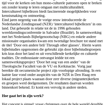
tijd voor de kerken om hun mono-culturele patronen open te breken
om zonder kramp te leren omgaan met multiculturaliteit.
Intercultureel bijbellezen biedt fascinerende mogelijkheden voor
kennismaking en ontmoeting.
Eind jaren negentig van de vorige eeuw introduceerde de
Nederlandse Zendingsraad (NZR) ‘intercultureel bijbellezen’ in ons
land. Dat gebeurde in relatie tot de in 1996 gehouden
wereldzendingsconferentie in Salvador (Brazilië). In samenwerking
met het Nederlands Bijbelgenootschap (NBG) en enkele andere
missionaire organisaties kwam een tweetalige brochure tot stand met
de titel ‘Door een andere bril/ Through other glasses’. Hierin waren
bijbelstudies opgenomen die gebruikt zijn door bijbelstudiegroepen
kris kras door het land en uit verschillende kerkelijke en culturele
tradities. De enthousiaste ontvangst leidde tot een
samenwerkingsproject ‘Door het oog van een ander’ van de
Theologische Faculteit van de VU en Kerkinactie. Vorig jaar
bereikte dit oecumenische project zijn voorlopige afronding. In een
laatste fase vond onder auspiciën van de NZR in Den Haag een
lokaal project plaats waaraan door zeer diverse (migranten)kerken
en groepen werd deelgenomen. De resultaten daarvan worden
binnenkort bekend. Er komt een vervolg in andere steden.
Hoe gaat het in zijn werk?
Het concept is simpel: vraag christenen over de hele wereld dezelfde