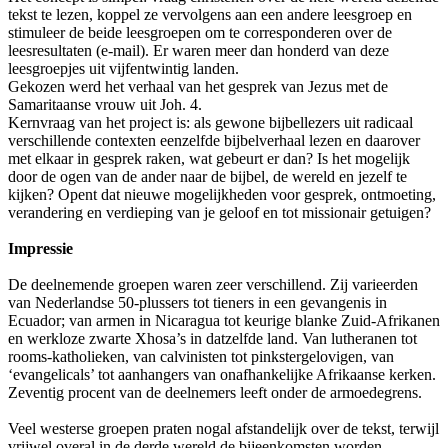
tekst te lezen, koppel ze vervolgens aan een andere leesgroep en
stimuleer de beide leesgroepen om te corresponderen over de
leesresultaten (e-mail). Er waren meer dan honderd van deze
leesgroepjes uit vijfentwintig landen.
Gekozen werd het verhaal van het gesprek van Jezus met de
Samaritaanse vrouw uit Joh. 4.
Kernvraag van het project is: als gewone bijbellezers uit radicaal
verschillende contexten eenzelfde bijbelverhaal lezen en daarover
met elkaar in gesprek raken, wat gebeurt er dan? Is het mogelijk
door de ogen van de ander naar de bijbel, de wereld en jezelf te
kijken? Opent dat nieuwe mogelijkheden voor gesprek, ontmoeting,
verandering en verdieping van je geloof en tot missionair getuigen?
Impressie
De deelnemende groepen waren zeer verschillend. Zij varieerden
van Nederlandse 50-plussers tot tieners in een gevangenis in
Ecuador; van armen in Nicaragua tot keurige blanke Zuid-Afrikanen
en werkloze zwarte Xhosa’s in datzelfde land. Van lutheranen tot
rooms-katholieken, van calvinisten tot pinkstergelovigen, van
‘evangelicals’ tot aanhangers van onafhankelijke Afrikaanse kerken.
Zeventig procent van de deelnemers leeft onder de armoedegrens.
Veel westerse groepen praten nogal afstandelijk over de tekst, terwijl
vrijwel overal in de derde wereld de bijeenkomsten worden