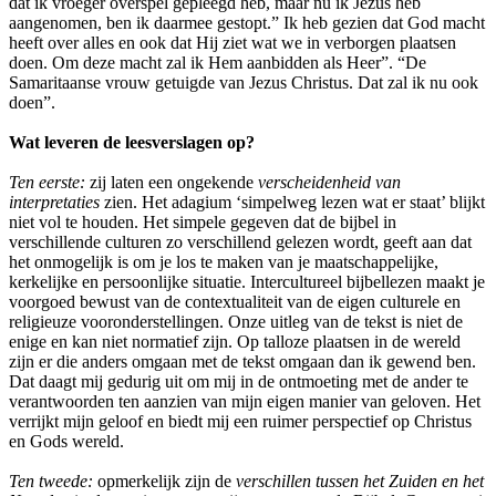
dat ik vroeger overspel gepleegd heb, maar nu ik Jezus heb
aangenomen, ben ik daarmee gestopt.” Ik heb gezien dat God macht
heeft over alles en ook dat Hij ziet wat we in verborgen plaatsen
doen. Om deze macht zal ik Hem aanbidden als Heer”. “De
Samaritaanse vrouw getuigde van Jezus Christus. Dat zal ik nu ook
doen”.
Wat leveren de leesverslagen op?
Ten eerste:
zij laten een ongekende
verscheidenheid van
interpretaties
zien. Het adagium ‘simpelweg lezen wat er staat’ blijkt
niet vol te houden. Het simpele gegeven dat de bijbel in
verschillende culturen zo verschillend gelezen wordt, geeft aan dat
het onmogelijk is om je los te maken van je maatschappelijke,
kerkelijke en persoonlijke situatie. Intercultureel bijbellezen maakt je
voorgoed bewust van de contextualiteit van de eigen culturele en
religieuze vooronderstellingen. Onze uitleg van de tekst is niet de
enige en kan niet normatief zijn. Op talloze plaatsen in de wereld
zijn er die anders omgaan met de tekst omgaan dan ik gewend ben.
Dat daagt mij gedurig uit om mij in de ontmoeting met de ander te
verantwoorden ten aanzien van mijn eigen manier van geloven. Het
verrijkt mijn geloof en biedt mij een ruimer perspectief op Christus
en Gods wereld.
Ten tweede:
opmerkelijk zijn de
verschillen tussen het Zuiden en het