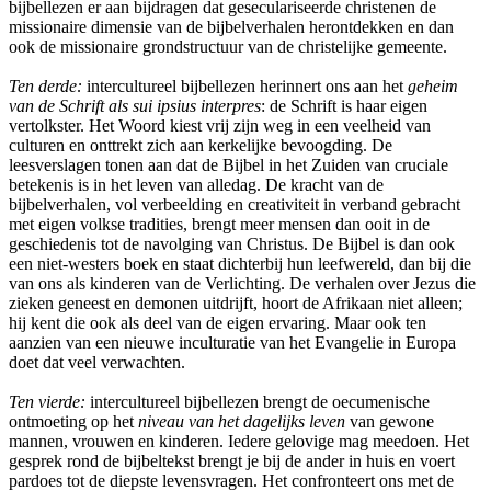
bijbellezen er aan bijdragen dat geseculariseerde christenen de
missionaire dimensie van de bijbelverhalen herontdekken en dan
ook de missionaire grondstructuur van de christelijke gemeente.
Ten derde:
intercultureel bijbellezen herinnert ons aan het
geheim
van de Schrift als sui ipsius interpres
: de Schrift is haar eigen
vertolkster. Het Woord kiest vrij zijn weg in een veelheid van
culturen en onttrekt zich aan kerkelijke bevoogding. De
leesverslagen tonen aan dat de Bijbel in het Zuiden van cruciale
betekenis is in het leven van alledag. De kracht van de
bijbelverhalen, vol verbeelding en creativiteit in verband gebracht
met eigen volkse tradities, brengt meer mensen dan ooit in de
geschiedenis tot de navolging van Christus. De Bijbel is dan ook
een niet-westers boek en staat dichterbij hun leefwereld, dan bij die
van ons als kinderen van de Verlichting. De verhalen over Jezus die
zieken geneest en demonen uitdrijft, hoort de Afrikaan niet alleen;
hij kent die ook als deel van de eigen ervaring. Maar ook ten
aanzien van een nieuwe inculturatie van het Evangelie in Europa
doet dat veel verwachten.
Ten vierde:
intercultureel bijbellezen brengt de oecumenische
ontmoeting op het
niveau van het dagelijks leven
van gewone
mannen, vrouwen en kinderen. Iedere gelovige mag meedoen. Het
gesprek rond de bijbeltekst brengt je bij de ander in huis en voert
pardoes tot de diepste levensvragen. Het confronteert ons met de