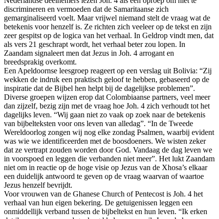
Nederlandse deelnemers lezen Joh. 4 als een oproep om niet te
discrimineren en vermoeden dat de Samaritaanse zich
gemarginaliseerd voelt. Maar vrijwel niemand stelt de vraag wat de
betekenis voor henzelf is. Ze richten zich veeleer op de tekst en zijn
zeer gespitst op de logica van het verhaal. In Geldrop vindt men, dat
als vers 21 geschrapt wordt, het verhaal beter zou lopen. In
Zaandam signaleert men dat Jezus in Joh. 4 arrogant en
breedsprakig overkomt.
Een Apeldoornse leesgroep reageert op een verslag uit Bolivia: “Zij
wekken de indruk een praktisch geloof te hebben, gebaseerd op de
inspiratie dat de Bijbel hen helpt bij de dagelijkse problemen”.
Diverse groepen wijzen erop dat Colombiaanse partners, veel meer
dan zijzelf, bezig zijn met de vraag hoe Joh. 4 zich verhoudt tot het
dagelijks leven. “Wij gaan niet zo vaak op zoek naar de betekenis
van bijbelteksten voor ons leven van alledag”. “In de Tweede
Wereldoorlog zongen wij nog elke zondag Psalmen, waarbij evident
was wie we identificeerden met de boosdoeners. We wisten zeker
dat ze vertrapt zouden worden door God. Vandaag de dag leven we
in voorspoed en leggen die verbanden niet meer”. Het lukt Zaandam
niet om in reactie op de hoge visie op Jezus van de Xhosa’s elkaar
een duidelijk antwoord te geven op de vraag waarvan of waartoe
Jezus henzelf bevrijdt.
Voor vrouwen van de Ghanese Church of Pentecost is Joh. 4 het
verhaal van hun eigen bekering. De getuigenissen leggen een
onmiddellijk verband tussen de bijbeltekst en hun leven. “Ik erken