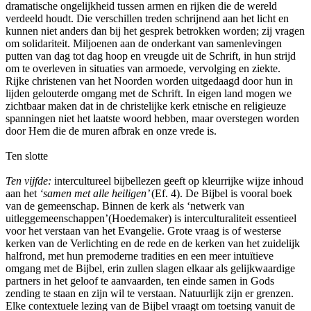
dramatische ongelijkheid tussen armen en rijken die de wereld
verdeeld houdt. Die verschillen treden schrijnend aan het licht en
kunnen niet anders dan bij het gesprek betrokken worden; zij vragen
om solidariteit. Miljoenen aan de onderkant van samenlevingen
putten van dag tot dag hoop en vreugde uit de Schrift, in hun strijd
om te overleven in situaties van armoede, vervolging en ziekte.
Rijke christenen van het Noorden worden uitgedaagd door hun in
lijden gelouterde omgang met de Schrift. In eigen land mogen we
zichtbaar maken dat in de christelijke kerk etnische en religieuze
spanningen niet het laatste woord hebben, maar overstegen worden
door Hem die de muren afbrak en onze vrede is.
Ten slotte
Ten vijfde:
intercultureel bijbellezen geeft op kleurrijke wijze inhoud
aan het
‘samen met alle heiligen’
(Ef. 4). De Bijbel is vooral boek
van de gemeenschap. Binnen de kerk als ‘netwerk van
uitleggemeenschappen’(Hoedemaker) is interculturaliteit essentieel
voor het verstaan van het Evangelie. Grote vraag is of westerse
kerken van de Verlichting en de rede en de kerken van het zuidelijk
halfrond, met hun premoderne tradities en een meer intuïtieve
omgang met de Bijbel, erin zullen slagen elkaar als gelijkwaardige
partners in het geloof te aanvaarden, ten einde samen in Gods
zending te staan en zijn wil te verstaan. Natuurlijk zijn er grenzen.
Elke contextuele lezing van de Bijbel vraagt om toetsing vanuit de