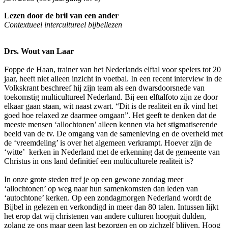
Lezen door de bril van een ander
Contextueel intercultureel bijbellezen
Drs. Wout van Laar
Foppe de Haan, trainer van het Nederlands elftal voor spelers tot 20
jaar, heeft niet alleen inzicht in voetbal. In een recent interview in de
Volkskrant beschreef hij zijn team als een dwarsdoorsnede van
toekomstig multicultureel Nederland. Bij een elftalfoto zijn ze door
elkaar gaan staan, wit naast zwart. “Dit is de realiteit en ik vind het
goed hoe relaxed ze daarmee omgaan”. Het geeft te denken dat de
meeste mensen ‘allochtonen’ alleen kennen via het stigmatiserende
beeld van de tv. De omgang van de samenleving en de overheid met
de ‘vreemdeling’ is over het algemeen verkrampt. Hoever zijn de
‘witte’ kerken in Nederland met de erkenning dat de gemeente van
Christus in ons land definitief een multiculturele realiteit is?
In onze grote steden tref je op een gewone zondag meer
‘allochtonen’ op weg naar hun samenkomsten dan leden van
‘autochtone’ kerken. Op een zondagmorgen Nederland wordt de
Bijbel in gelezen en verkondigd in meer dan 80 talen. Intussen lijkt
het erop dat wij christenen van andere culturen hooguit dulden,
zolang ze ons maar geen last bezorgen en op zichzelf blijven. Hoog