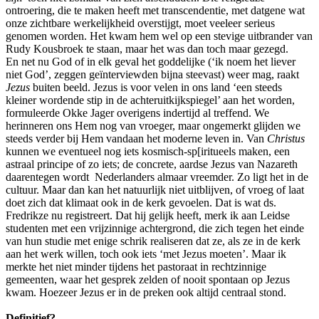
ontroering, die te maken heeft met transcendentie, met datgene wat
onze zichtbare werkelijkheid overstijgt, moet veeleer serieus
genomen worden. Het kwam hem wel op een stevige uitbrander van
Rudy Kousbroek te staan, maar het was dan toch maar gezegd.
En net nu God of in elk geval het goddelijke (‘ik noem het liever
niet God’, zeggen geïnterviewden bijna steevast) weer mag, raakt
Jezus
buiten beeld. Jezus is voor velen in ons land ‘een steeds
kleiner wordende stip in de achteruitkijkspiegel’ aan het worden,
formuleerde Okke Jager overigens indertijd al treffend. We
herinneren ons Hem nog van vroeger, maar ongemerkt glijden we
steeds verder bij Hem vandaan het moderne leven in. Van
Christus
kunnen we eventueel nog iets kosmisch-sp[iritueels maken, een
astraal principe of zo iets; de concrete, aardse Jezus van Nazareth
daarentegen wordt Nederlanders almaar vreemder. Zo ligt het in de
cultuur. Maar dan kan het natuurlijk niet uitblijven, of vroeg of laat
doet zich dat klimaat ook in de kerk gevoelen. Dat is wat ds.
Fredrikze nu registreert. Dat hij gelijk heeft, merk ik aan Leidse
studenten met een vrijzinnige achtergrond, die zich tegen het einde
van hun studie met enige schrik realiseren dat ze, als ze in de kerk
aan het werk willen, toch ook iets ‘met Jezus moeten’. Maar ik
merkte het niet minder tijdens het pastoraat in rechtzinnige
gemeenten, waar het gesprek zelden of nooit spontaan op Jezus
kwam. Hoezeer Jezus er in de preken ook altijd centraal stond.
Definitief?