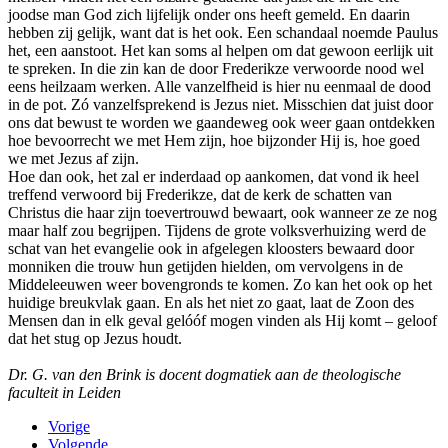
joodse man God zich lijfelijk onder ons heeft gemeld. En daarin
hebben zij gelijk, want dat is het ook. Een schandaal noemde Paulus
het, een aanstoot. Het kan soms al helpen om dat gewoon eerlijk uit
te spreken. In die zin kan de door Frederikze verwoorde nood wel
eens heilzaam werken. Alle vanzelfheid is hier nu eenmaal de dood
in de pot. Zó vanzelfsprekend is Jezus niet. Misschien dat juist door
ons dat bewust te worden we gaandeweg ook weer gaan ontdekken
hoe bevoorrecht we met Hem zijn, hoe bijzonder Hij is, hoe goed
we met Jezus af zijn.
Hoe dan ook, het zal er inderdaad op aankomen, dat vond ik heel
treffend verwoord bij Frederikze, dat de kerk de schatten van
Christus die haar zijn toevertrouwd bewaart, ook wanneer ze ze nog
maar half zou begrijpen. Tijdens de grote volksverhuizing werd de
schat van het evangelie ook in afgelegen kloosters bewaard door
monniken die trouw hun getijden hielden, om vervolgens in de
Middeleeuwen weer bovengronds te komen. Zo kan het ook op het
huidige breukvlak gaan. En als het niet zo gaat, laat de Zoon des
Mensen dan in elk geval gelóóf mogen vinden als Hij komt – geloof
dat het stug op Jezus houdt.
Dr. G. van den Brink is docent dogmatiek aan de theologische
faculteit in Leiden
Vorige
Volgende