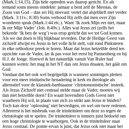
(Mark.1:14,15). Zijn hele optreden was daarop gericht. En als
iemand soms ineens ontdekte: jamaar u bent zelf de Messias, de
Zoon van God – dan zei Hij steevast: vertel dat alsjeblieft niet verder
(Mark. 3:11v.; 8:30) Soms verbood Hij zelfs dat men over Zijn
wonderen sprak (Mark.1:44 etc.). Want ‘Ik zoek Mijn eer niet, maar
Ik eer Mijn Vader’ (Joh. 8:49v.). Alles wat Jezus zei (zelfs het
bekende ‘Ik ben de weg’) was erop gericht dat we tot God komen.
Als we dat doen is Hij blijkbaar tevreden. Dat de Heilige Geest van
zichzelf afwijst en Jezus in het volle licht stelt, valt rond Pinksteren
in elke orthodoxe preek te horen. Maar dat Jezus hetzelfde deed ten
opzichte van de Vader, las ik pas voor het eerst bij Pannenberg en bij
H.J. de Jonge. Hoewel ik het natuurlijk vanuit Van Ruler had
kunnen weten: het mag in het NT dan om Jezus draaien, het gáát om
God.
Vandaar dat het ook wel begrijpelijk is wanneer sommigen pleiten
voor een meer trinitarische benadering in kerk en theologie als
alternatief voor de klassiek-barthiaanse ‘christomonistische’ insteek.
Als Jezus Zichzelf niet centraal stelde maar de Vader, moeten wij
dan niet hetzelfde doen? En waait bovendien Gods Geest niet
waarheen Hij wil, in plaats van zich zo strikt aan Jezus te binden?
Toch kan deze ‘oplossing’ niet bevredigen, en wel om twee redenen.
Allereerst is het misbruik van de triniteitsleer om deze zo tegen de
christologie uit te spelen. De triniteitsleer is immers juist bedoeld om
een hoge christologie te waarborgen. Ook in de triniteitsleer staat
Jezus centraal. De pointe ervan is juist, dat Jezus ook niet maar het