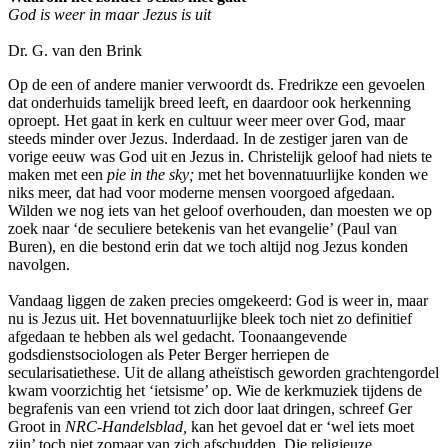
God is weer in maar Jezus is uit
Dr. G. van den Brink
Op de een of andere manier verwoordt ds. Fredrikze een gevoelen
dat onderhuids tamelijk breed leeft, en daardoor ook herkenning
oproept. Het gaat in kerk en cultuur weer meer over God, maar
steeds minder over Jezus. Inderdaad. In de zestiger jaren van de
vorige eeuw was God uit en Jezus in. Christelijk geloof had niets te
maken met een
pie in the sky;
met het bovennatuurlijke konden we
niks meer, dat had voor moderne mensen voorgoed afgedaan.
Wilden we nog iets van het geloof overhouden, dan moesten we op
zoek naar ‘de seculiere betekenis van het evangelie’ (Paul van
Buren), en die bestond erin dat we toch altijd nog Jezus konden
navolgen.
Vandaag liggen de zaken precies omgekeerd: God is weer in, maar
nu is Jezus uit. Het bovennatuurlijke bleek toch niet zo definitief
afgedaan te hebben als wel gedacht. Toonaangevende
godsdienstsociologen als Peter Berger herriepen de
secularisatiethese. Uit de allang atheïstisch geworden grachtengordel
kwam voorzichtig het ‘ietsisme’ op. Wie de kerkmuziek tijdens de
begrafenis van een vriend tot zich door laat dringen, schreef Ger
Groot in
NRC-Handelsblad,
kan het gevoel dat er ‘wel iets moet
zijn’ toch niet zomaar van zich afschudden. Die religieuze