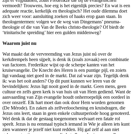
zijn er vrijplaatsen, zoals Frederikze die bij de evangelischen
vermoedt? Trouwens, hoe erg is het eigenlijk precies? En wat is een
adequate reactie, kerkelijk en theologisch? Het oude dilemma doet
zich weer voor: aansluiting zoeken of haaks erop gaan staan. In
theologentermen: volgen we de weg van Dingemans’ pneuma-
theologie of die van Van de Beeks christo-theologie? Of biedt de
‘trinitarische spreiding’ hier een gulden middenweg?
Waarom juist nu
Wat maakt dat de vervreemding van Jezus juist nú over de
kerkdrempels heen sijpelt, is denk ik (zoals zovaak) een combinatie
van factoren. Frederikze wijst op de scherpe kanten van het
kruisevangelie. De Knecht des Heren is een puntige pijl, en zoiets
ligt vandaag niet goed in de markt. Dat zal waar zijn. Tegelijk denk
ik: was het ooit anders? Op dit punt kunnen we leren van de
bevindelijken: Jezus ligt nooit goed in de markt. Geen mens, geen
cultuur en zelfs geen kerk is van huis uit van Hem gediend. Want de
aanvaarding van Zijn evangelie houdt onherroepelijk een oordeel in
over onszelf. Elk hart moet dan ook door Hem worden genomen
(De Mérode). En zaken als zelfverloochening en kruisdragen, die
Jezus ons leert, staan in geen enkele cultuurperiode hoog genoteerd.
Wel denk ik dat de gestaag toegenomen welvaart een fatale rol
speelt. Jezus is nu eenmaal typisch iemand in Wie je alleen iets kunt
zien wanneer je jezelf niet kunt redden. Hij gaf zelf al aan niet