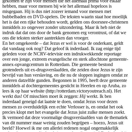
gekomen te zijn voor mensen die het allemaal prima voor elkaar
hebben, maar voor mensen bij wie het allemaal hopeloos is
misgegaan. Hij is dus niet zozeer iemand voor mensen met
bubbelbaden en DVD-spelers. De teksten waarin staat hoe moeilijk
het is dat een rijke behouden wordt, gelden ons doorsnee-christenen
inmiddels zo ongeveer zonder uitzondering. Maar ik heb niet de
indruk dat dat ons door de bank genomen erg verontrust, of dat we
ons die teksten sterker aantrekken dan vroeger.
En het omgekeerde – dat Jezus er wel is voor de onderkant, geldt
dat vandaag ook nog? Dat geloof ik inderdaad. Ik zag enige tijd
geleden voor de NCRV-televisie een indrukwekkende reportage
over een jonge, extreem evangelische en sterk allochtone gemeente-
annex-opvangcentrum in Rotterdam. Die gemeente bestond
grotendeels uit ex-drugsverslaafden, die zeiden door Jezus te zijn
bevrijd van hun verslaving, en die nu de sloppen ingingen omdat ze
anderen datzelfde gunden. Begonnen in 1995, heeft deze gemeente
inmiddels al dochtergemeentes gesticht in Heerlen en op Aruba, zo
lees ik op haar website (http://rotterdam.victoryoutreach.nl). Het
werkt dus! Of misschien moet ik zeggen:
Hij
werkt. Ik ben
inderdaad geneigd dat laatste te doen, omdat Jezus voor dezen
mensen zo overduidelijk een echte Verlosser is, en omdat het ook
precies klopt met het evangelie dat Jezus juist zulke mensen zoekt.
Ik vermoed dat deze voormalige drugsverslaafden van de thematiek
van dit nummer maar weinig zouden begrijpen – hoezo, Jezus uit
beeld? Hoewel ik me om allerlei redenen nogal ongemakkelijk