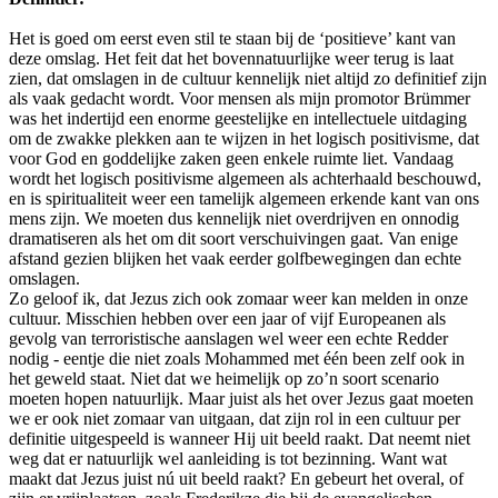
Het is goed om eerst even stil te staan bij de ‘positieve’ kant van
deze omslag. Het feit dat het bovennatuurlijke weer terug is laat
zien, dat omslagen in de cultuur kennelijk niet altijd zo definitief zijn
als vaak gedacht wordt. Voor mensen als mijn promotor Brümmer
was het indertijd een enorme geestelijke en intellectuele uitdaging
om de zwakke plekken aan te wijzen in het logisch positivisme, dat
voor God en goddelijke zaken geen enkele ruimte liet. Vandaag
wordt het logisch positivisme algemeen als achterhaald beschouwd,
en is spiritualiteit weer een tamelijk algemeen erkende kant van ons
mens zijn. We moeten dus kennelijk niet overdrijven en onnodig
dramatiseren als het om dit soort verschuivingen gaat. Van enige
afstand gezien blijken het vaak eerder golfbewegingen dan echte
omslagen.
Zo geloof ik, dat Jezus zich ook zomaar weer kan melden in onze
cultuur. Misschien hebben over een jaar of vijf Europeanen als
gevolg van terroristische aanslagen wel weer een echte Redder
nodig - eentje die niet zoals Mohammed met één been zelf ook in
het geweld staat. Niet dat we heimelijk op zo’n soort scenario
moeten hopen natuurlijk. Maar juist als het over Jezus gaat moeten
we er ook niet zomaar van uitgaan, dat zijn rol in een cultuur per
definitie uitgespeeld is wanneer Hij uit beeld raakt. Dat neemt niet
weg dat er natuurlijk wel aanleiding is tot bezinning. Want wat
maakt dat Jezus juist nú uit beeld raakt? En gebeurt het overal, of