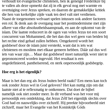
verhoudt tot evangelische christenen, ben ik geneigd Frederikze bij
te vallen als deze opmerkt dat zíj in elk geval nog met warmte en
overtuiging over Jezus spreken, en daarom de gemakkelijke kritiek
die hen van kerkelijke zijde vaak ten deel valt niet verdienen.
Naast de toegenomen welvaart spelen intussen ook andere factoren
een rol. Ik denk aan de overgang naar het postmodernisme met zijn
afkeer van elke absoluutheidsaanspraak, en aan de opkomst van de
islam. Die laatste reduceert in de ogen van velen Jezus tot een soort
concurrent van Mohammed, die het dan dus wel geen van beiden bij
het rechte eind gehad zullen hebben. Omgekeerd wordt het
godsbesef door de islam juist versterkt, want dat is iets wat
christenen en moslims met elkaar gemeen hebben. Dáár zal dus wel
iets van waar zijn… Maar dat godsbesef moet natuurlijk weer niet te
geprononceerd worden ingevuld. Het resultaat is een
ongedefinieerd, pantheïserend, en sterk onpersoonlijk godsbegrip.
Hoe erg is het eigenlijk?
Maar is het dan erg als Jezus buiten beeld raakt? Een mens kan toch
ook zonder Jezus wel in God geloven? Het kan nuttig zijn om dat
laatste niet al te reflexmatig te ontkennen. Dat doet de bijbel
namelijk ook niet zonder meer. In dit verband was het voor mij
persoonlijk een ontdekking, dat Jezus Zélf het eigenlijk slechts over
God had en nauwelijks over zichzelf. Hij preekte bijvoorbeeld niet
zichzelf, maar het Evangelie van het Koninkrijk Góds