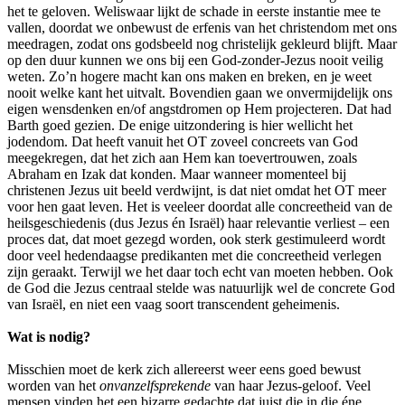
het te geloven. Weliswaar lijkt de schade in eerste instantie mee te
vallen, doordat we onbewust de erfenis van het christendom met ons
meedragen, zodat ons godsbeeld nog christelijk gekleurd blijft. Maar
op den duur kunnen we ons bij een God-zonder-Jezus nooit veilig
weten. Zo’n hogere macht kan ons maken en breken, en je weet
nooit welke kant het uitvalt. Bovendien gaan we onvermijdelijk ons
eigen wensdenken en/of angstdromen op Hem projecteren. Dat had
Barth goed gezien. De enige uitzondering is hier wellicht het
jodendom. Dat heeft vanuit het OT zoveel concreets van God
meegekregen, dat het zich aan Hem kan toevertrouwen, zoals
Abraham en Izak dat konden. Maar wanneer momenteel bij
christenen Jezus uit beeld verdwijnt, is dat niet omdat het OT meer
voor hen gaat leven. Het is veeleer doordat alle concreetheid van de
heilsgeschiedenis (dus Jezus én Israël) haar relevantie verliest – een
proces dat, dat moet gezegd worden, ook sterk gestimuleerd wordt
door veel hedendaagse predikanten met die concreetheid verlegen
zijn geraakt. Terwijl we het daar toch echt van moeten hebben. Ook
de God die Jezus centraal stelde was natuurlijk wel de concrete God
van Israël, en niet een vaag soort transcendent geheimenis.
Wat is nodig?
Misschien moet de kerk zich allereerst weer eens goed bewust
worden van het
onvanzelfsprekende
van haar Jezus-geloof. Veel
mensen vinden het een bizarre gedachte dat juist die in die éne