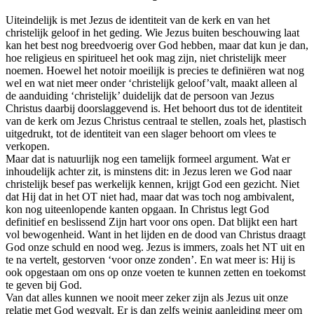
Uiteindelijk is met Jezus de identiteit van de kerk en van het
christelijk geloof in het geding. Wie Jezus buiten beschouwing laat
kan het best nog breedvoerig over God hebben, maar dat kun je dan,
hoe religieus en spiritueel het ook mag zijn, niet christelijk meer
noemen. Hoewel het notoir moeilijk is precies te definiëren wat nog
wel en wat niet meer onder ‘christelijk geloof’valt, maakt alleen al
de aanduiding ‘christelijk’ duidelijk dat de persoon van Jezus
Christus daarbij doorslaggevend is. Het behoort dus tot de identiteit
van de kerk om Jezus Christus centraal te stellen, zoals het, plastisch
uitgedrukt, tot de identiteit van een slager behoort om vlees te
verkopen.
Maar dat is natuurlijk nog een tamelijk formeel argument. Wat er
inhoudelijk achter zit, is minstens dit: in Jezus leren we God naar
christelijk besef pas werkelijk kennen, krijgt God een gezicht. Niet
dat Hij dat in het OT niet had, maar dat was toch nog ambivalent,
kon nog uiteenlopende kanten opgaan. In Christus legt God
definitief en beslissend Zijn hart voor ons open. Dat blijkt een hart
vol bewogenheid. Want in het lijden en de dood van Christus draagt
God onze schuld en nood weg. Jezus is immers, zoals het NT uit en
te na vertelt, gestorven ‘voor onze zonden’. En wat meer is: Hij is
ook opgestaan om ons op onze voeten te kunnen zetten en toekomst
te geven bij God.
Van dat alles kunnen we nooit meer zeker zijn als Jezus uit onze
relatie met God wegvalt. Er is dan zelfs weinig aanleiding meer om