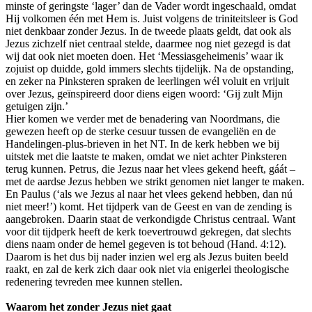
minste of geringste ‘lager’ dan de Vader wordt ingeschaald, omdat
Hij volkomen één met Hem is. Juist volgens de triniteitsleer is God
niet denkbaar zonder Jezus. In de tweede plaats geldt, dat ook als
Jezus zichzelf niet centraal stelde, daarmee nog niet gezegd is dat
wij dat ook niet moeten doen. Het ‘Messiasgeheimenis’ waar ik
zojuist op duidde, gold immers slechts tijdelijk. Na de opstanding,
en zeker na Pinksteren spraken de leerlingen wél voluit en vrijuit
over Jezus, geïnspireerd door diens eigen woord: ‘Gij zult Mijn
getuigen zijn.’
Hier komen we verder met de benadering van Noordmans, die
gewezen heeft op de sterke cesuur tussen de evangeliën en de
Handelingen-plus-brieven in het NT. In de kerk hebben we bij
uitstek met die laatste te maken, omdat we niet achter Pinksteren
terug kunnen. Petrus, die Jezus naar het vlees gekend heeft, gáát –
met de aardse Jezus hebben we strikt genomen niet langer te maken.
En Paulus (‘als we Jezus al naar het vlees gekend hebben, dan nú
niet meer!’) komt. Het tijdperk van de Geest en van de zending is
aangebroken. Daarin staat de verkondigde Christus centraal. Want
voor dit tijdperk heeft de kerk toevertrouwd gekregen, dat slechts
diens naam onder de hemel gegeven is tot behoud (Hand. 4:12).
Daarom is het dus bij nader inzien wel erg als Jezus buiten beeld
raakt, en zal de kerk zich daar ook niet via enigerlei theologische
redenering tevreden mee kunnen stellen.
Waarom het zonder Jezus niet gaat